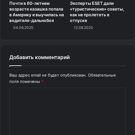
Почти в 60-летнем
Эксперты ESET дали
возрасте казашка попала
«туристические» советы,
в Америку и выучилась на
как не пролететь в
водителя-дальнобоя
отпуске
04.06.2025
12.08.2025
Добавить комментарий
Ваш адрес email не будет опубликован.
Обязательные
поля помечены
*
К
о
м
м
е