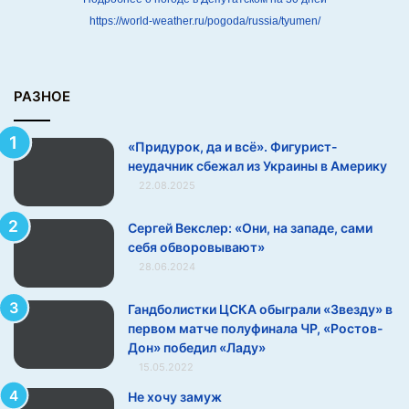
е
https://world-weather.ru/pogoda/russia/tyumen/
у
д
а
ч
РАЗНОЕ
н
и
«Придурок, да и всё». Фигурист-
к
неудачник сбежал из Украины в Америку
с
22.08.2025
б
е
ж
Сергей Векслер: «Они, на западе, сами
а
себя обворовывают»
л
28.06.2024
и
з
Гандболистки ЦСКА обыграли «Звезду» в
У
первом матче полуфинала ЧР, «Ростов-
к
Дон» победил «Ладу»
р
15.05.2022
а
Не хочу замуж
и