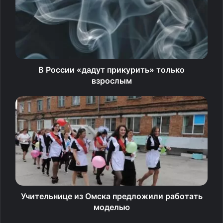
страусам, 780 ягнятам и 600 телятам.
Кроме того, известно, что звезда обожает вещи из
кожи экзотических животных. Красивыми туфлями,
сумками, куртками, перчатками и ремнями обеспечили
В России «дадут прикурить» только
Викторию 313 ящериц, 16 бизонов и 63 козла. Сумочку
взрослым
личного бренда Виктории Бэкхем, сделанную из кожи
питона, эксперты тоже посчитали, сообщает
«Свободная пресса».
Источник
Учительнице из Омска предложили работать
моделью