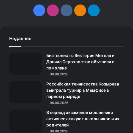
F
I
v
О
T
a
n
k
д
e
c
s
.
н
l
Недавнее
e
t
c
о
e
Биатлонисты Виктория Метеля и
b
a
o
к
g
Даниил Серохвостов объявили о
помолвке
o
g
m
л
r
06.08.2026
o
r
а
a
Российская теннисистка Козырева
выиграла турнир в Мемфисе в
k
a
с
m
парном разряде
06.08.2026
m
с
В период экзаменов мошенники
н
активнее атакуют школьников и их
родителей
и
06.08.2026