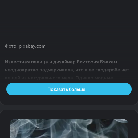
Фото: pixabay.com
Известная певица и дизайнер Виктория Бэкхем
неоднократно подчеркивала, что в ее гардеробе нет
вещей из натурального меха. Однако модные
эксперты не спешат записывать модницу в ряды
Показать больше
«зеленых».
Эксперты подсчитали количество животных, отдавших
свои жизни на кожаную обувь и аксессуары
знаменитости. По их утверждениям, стильные образы
Виктории Бэкхем стоили жизни 130 крокодилам, 43