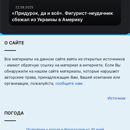
р
о
22.08.2025
«Придурок, да и всё». Фигурист-неудачник
к
сбежал из Украины в Америку
,
д
а
и
О САЙТЕ
в
с
ё
Все материалы на данном сайте взяты из открытых источников
»
- имеют обратную ссылку на материал в интернете. Если Вы
.
обнаружили на нашем сайте материалы, которые нарушают
Ф
авторские права, принадлежащие Вам, Вашей компании или
и
организации, пожалуйста,
сообщите нам.
г
у
Источник
р
и
с
ПОГОДА
т
-
н
Подробнее о погоде в Депутатском на 30 дней