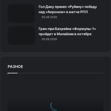
к
Гол Даку принес «Рубину» победу
над «Акроном» в матче РПЛ
и
05.08.2026
Гран‑при Бахрейна «Формулы‑1»
пройдет в Малайзии в октябре
05.08.2026
РАЗНОЕ
«
П
р
и
д
у