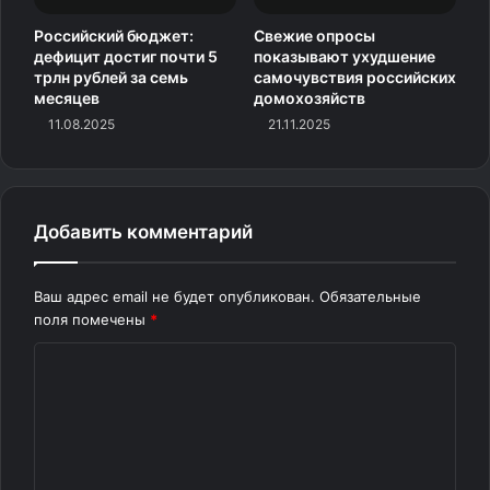
Российский бюджет:
Свежие опросы
дефицит достиг почти 5
показывают ухудшение
трлн рублей за семь
самочувствия российских
месяцев
домохозяйств
11.08.2025
21.11.2025
Добавить комментарий
Ваш адрес email не будет опубликован.
Обязательные
поля помечены
*
К
о
м
м
е