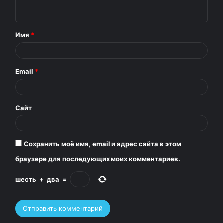
н
т
Имя
*
а
р
Email
*
и
й
*
Сайт
Сохранить моё имя, email и адрес сайта в этом
браузере для последующих моих комментариев.
шесть
+
два
=