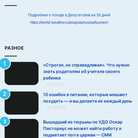
Ч
т
о
Подробнее о погоде в Депутатском на 30 дней
н
https://world-weather.ru/pogoda/russia/tyumen/
у
ж
н
о
РАЗНОЕ
з
н
«Строгая, но справедливая». Что нужно
а
знать родителям об учителе своего
т
ребенка
ь
11.08.2023
р
о
10 ошибок в питании, которые мешают
д
похудеть — и вы делаете их каждый день
и
02.06.2025
т
е
Вышедший из тюрьмы по УДО Оскар
л
Писториус не может найти работу и
я
подметает пол в церкви — СМИ
м