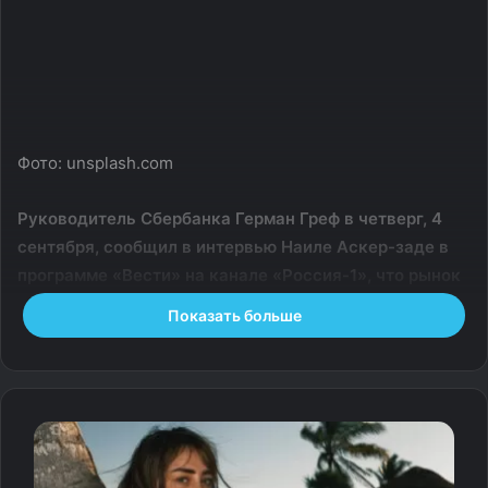
Фото: unsplash.com
Руководитель Сбербанка Герман Греф в четверг, 4
сентября, сообщил в интервью Наиле Аскер-заде в
программе «Вести» на канале «Россия-1», что рынок
ипотеки в нашей стране сейчас «сильно болеет».
Показать больше
Греф пояснил, что на данный момент рынок зависит от
льготной ипотеки. По его мнению, по мере того, как
ставки будут падать, 12% минус, будет видна
стабилизация ситуации. Глава Сбера считает, что еще
год придется пожить в этой истории.