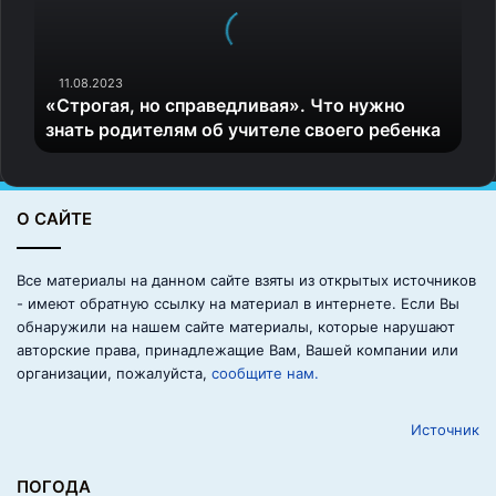
о
г
а
я
11.08.2023
«Строгая, но справедливая». Что нужно
,
знать родителям об учителе своего ребенка
н
о
с
п
О САЙТЕ
р
а
в
Все материалы на данном сайте взяты из открытых источников
е
- имеют обратную ссылку на материал в интернете. Если Вы
д
обнаружили на нашем сайте материалы, которые нарушают
л
авторские права, принадлежащие Вам, Вашей компании или
и
организации, пожалуйста,
сообщите нам.
в
а
Источник
я
»
.
ПОГОДА