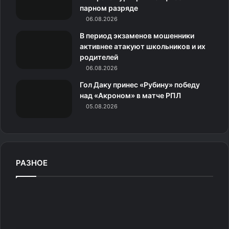
и
парном разряде
06.08.2026
к
В период экзаменов мошенники
и
активнее атакуют школьников и их
родителей
06.08.2026
Гол Даку принес «Рубину» победу
над «Акроном» в матче РПЛ
05.08.2026
РАЗНОЕ
«
С
т
р