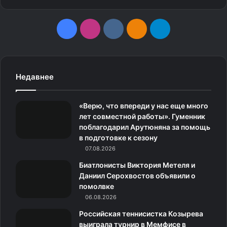
F
I
v
О
T
a
n
k
д
e
c
s
.
н
l
Недавнее
e
t
c
о
e
«Верю, что впереди у нас еще много
b
a
o
к
g
лет совместной работы». Гуменник
поблагодарил Арутюняна за помощь
o
g
m
л
r
в подготовке к сезону
o
07.08.2026
r
а
a
Биатлонисты Виктория Метеля и
k
a
с
m
Даниил Серохвостов объявили о
помолвке
m
с
06.08.2026
н
Российская теннисистка Козырева
выиграла турнир в Мемфисе в