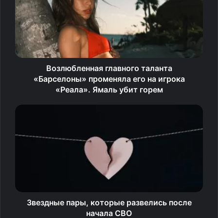
Банкир за то, что рынок ипотеки «сильно болеет»,
приходится платить недоступностью ипотеки в том
числе. Он отметил, что было очень рациональным
действием со стороны правительства поддержка
Возлюбленная главного таланта
ипотеки в период ковида и в 2022 году, и если бы этих
«Барселоны» променяла его на игрока
действий не было сделано, были бы очень тяжелые
«Реала». Ямаль убит горем
последствия. Как он считает, потом чуть-чуть
перегрели ипотеку.
Греф пояснил, что следовало вовремя притормозить
механизм безадресной льготной ипотеки.
Источник
Звездные пары, которые развелись после
начала СВО