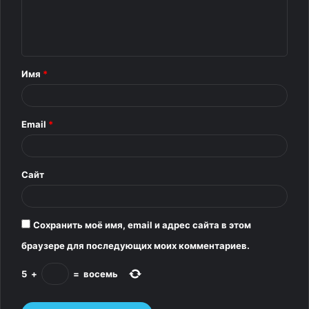
м
е
н
т
Имя
*
а
р
Email
*
и
й
*
Сайт
Сохранить моё имя, email и адрес сайта в этом
браузере для последующих моих комментариев.
5
+
=
восемь