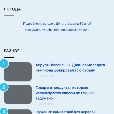
з
м
ПОГОДА
о
л
о
Подробнее о погоде в Депутатском на 30 дней
д
https://world-weather.ru/pogoda/russia/tyumen/
о
г
о
ч
РАЗНОЕ
е
м
Хирурги бессильны. Диагноз молодого
п
чемпиона шокировал всю страну
и
03.07.2024
о
н
а
Товары и продукты, которые
ш
используются совсем не так, как
о
задумано
к
06.08.2021
и
Нужен ли вам магний для нервов?
р