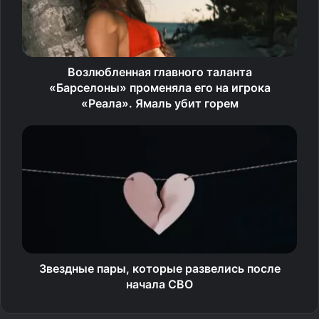
пока демонстрирует разнонаправленные результаты
из-за высокой волатильности, а депозиты дают отдачу
на коротком горизонте. По мнению Грефа, в этом году
Возлюбленная главного таланта
такая ситуация вряд ли поменяется.
«Барселоны» променяла его на игрока
«Реала». Ямаль убит горем
Источник
Звездные пары, которые развелись после
начала СВО