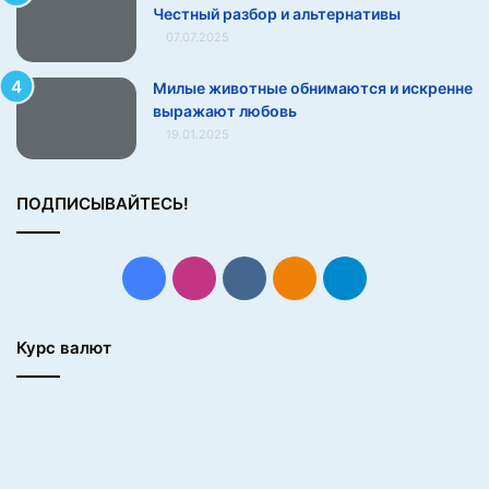
Честный разбор и альтернативы
о
07.07.2025
в
а
Милые животные обнимаются и искренне
л
выражают любовь
в
19.01.2025
с
ю
с
ПОДПИСЫВАЙТЕСЬ!
т
р
а
н
Facebook
Instagram
vk.com
Одноклассники
Telegram
у
Курс валют