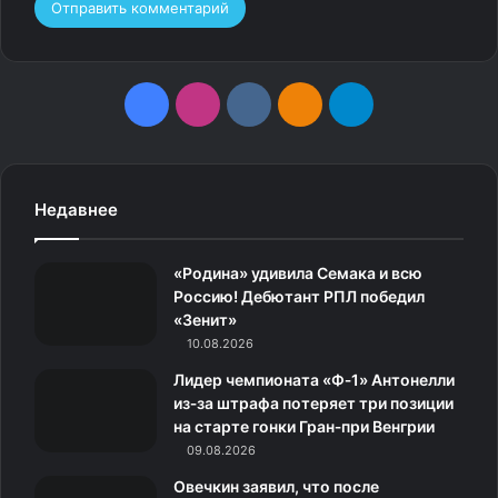
F
I
v
О
T
a
n
k
д
e
c
s
.
н
l
Недавнее
e
t
c
о
e
«Родина» удивила Семака и всю
b
a
o
к
g
Россию! Дебютант РПЛ победил
«Зенит»
o
g
m
л
r
10.08.2026
o
r
а
a
Лидер чемпионата «Ф‑1» Антонелли
из‑за штрафа потеряет три позиции
k
a
с
m
на старте гонки Гран‑при Венгрии
09.08.2026
m
с
Овечкин заявил, что после