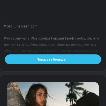
Фото: unsplash.com
Руководитель Сбербанка Герман Греф сообщил, что
депозиты в рублях среди остальных инструментов
сбережения средств в настоящее время находятся
вне конкуренции из-за высокой ставки.
Показать больше
На соответствующий вопрос, как сегодня сберегать
средства, глава Сбербанка ответил в интервью Наиле
Аскер-заде в программе «Вести».
Греф сказал, что сейчас пока нет альтернативы рублям,
ставка по депозитам в рублях — сегодня вне
конкуренции. Банкир пояснил, что фондовый рынок