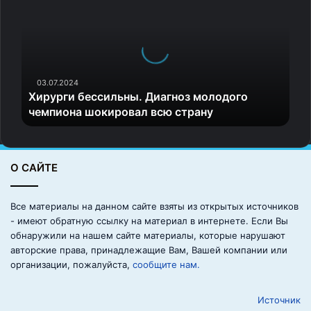
р
у
р
г
и
б
03.07.2024
Хирурги бессильны. Диагноз молодого
е
чемпиона шокировал всю страну
с
с
и
л
О САЙТЕ
ь
н
ы
Все материалы на данном сайте взяты из открытых источников
.
- имеют обратную ссылку на материал в интернете. Если Вы
Д
обнаружили на нашем сайте материалы, которые нарушают
и
авторские права, принадлежащие Вам, Вашей компании или
а
организации, пожалуйста,
сообщите нам.
г
н
Источник
о