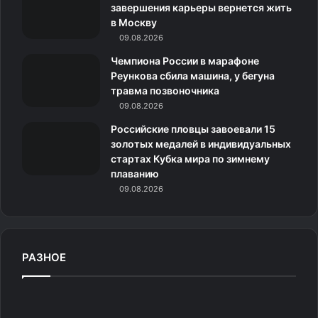
н
завершения карьеры вернется жить
в Москву
и
09.08.2026
к
Чемпиона России в марафоне
Реункова сбила машина, у бегуна
и
травма позвоночника
09.08.2026
Российские пловцы завоевали 15
золотых медалей в индивидуальных
стартах Кубка мира по зимнему
плаванию
09.08.2026
РАЗНОЕ
Х
и