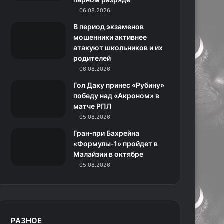
06.08.2026
н
В период экзаменов
и
мошенники активнее
атакуют школьников и их
к
родителей
06.08.2026
и
Гол Даку принес «Рубину»
победу над «Акроном» в
матче РПЛ
05.08.2026
Гран‑при Бахрейна
«Формулы‑1» пройдет в
Малайзии в октябре
05.08.2026
РАЗНОЕ