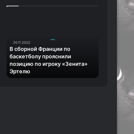
В
с
б
о
р
20.11.2022
н
В сборной Франции по
о
баскетболу прояснили
й
позицию по игроку «Зенита»
Ф
Эртелю
р
а
н
ц
и
и
п
о
б
а