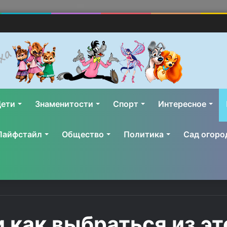
ети
Знаменитости
Спорт
Интересное
Лайфстайл
Общество
Политика
Сад огоро
и как выбраться из э