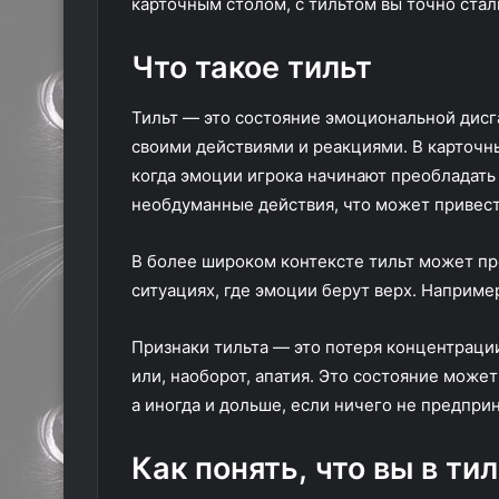
карточным столом, с тильтом вы точно стал
Что такое тильт
Тильт — это состояние эмоциональной дисг
своими действиями и реакциями. В карточн
когда эмоции игрока начинают преобладать 
необдуманные действия, что может привест
В более широком контексте тильт может про
ситуациях, где эмоции берут верх. Например
Признаки тильта — это потеря концентраци
или, наоборот, апатия. Это состояние может
а иногда и дольше, если ничего не предпри
Как понять, что вы в ти