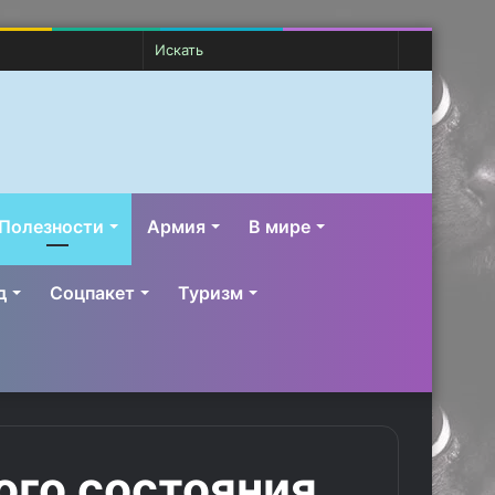
Случайная
Switch
Искать
статья
skin
Полезности
Армия
В мире
д
Соцпакет
Туризм
того состояния