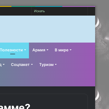
Случайная
Switch
Искать
статья
skin
Полезности
Армия
В мире
д
Соцпакет
Туризм
рамме?