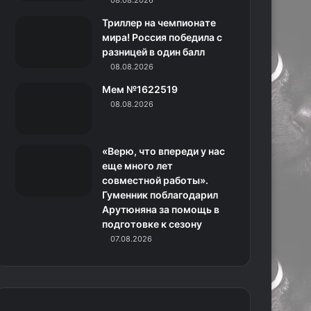
08.08.2026
н
Триллер на чемпионате
мира! Россия победила с
и
разницей в один балл
08.08.2026
к
Мем №1622519
и
08.08.2026
«Верю, что впереди у нас
еще много лет
совместной работы».
Гуменник поблагодарил
Арутюняна за помощь в
подготовке к сезону
07.08.2026