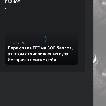
РАЗНОЕ
Л
е
р
а
с
д
19.06.2024
а
Лера сдала ЕГЭ на 300 баллов,
л
а потом отчислилась из вуза.
а
История о поиске себя
Е
Г
Э
н
а
3
0
0
б
а