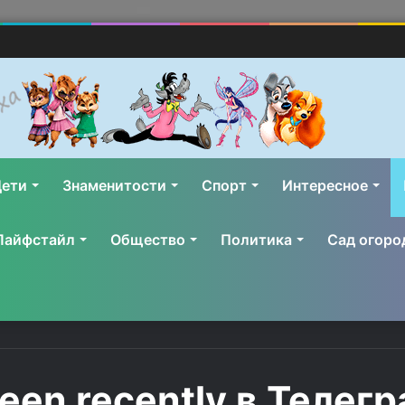
ети
Знаменитости
Спорт
Интересное
Лайфстайл
Общество
Политика
Сад огоро
seen recently в Телег