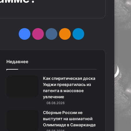
F
I
v
О
T
a
n
k
д
e
c
s
.
н
l
Недавнее
e
t
c
о
e
Как спиритическая доска
b
a
o
к
g
Уиджи превратилась из
патента в массовое
o
g
m
л
r
увлечение
o
r
08.08.2026
а
a
Сборные России не
k
a
с
m
выступят на шахматной
Олимпиаде в Самарканде
m
с