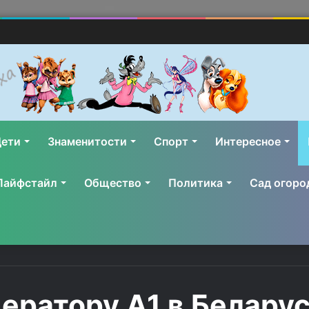
ети
Знаменитости
Спорт
Интересное
Лайфстайл
Общество
Политика
Сад огоро
ператору А1 в Белару