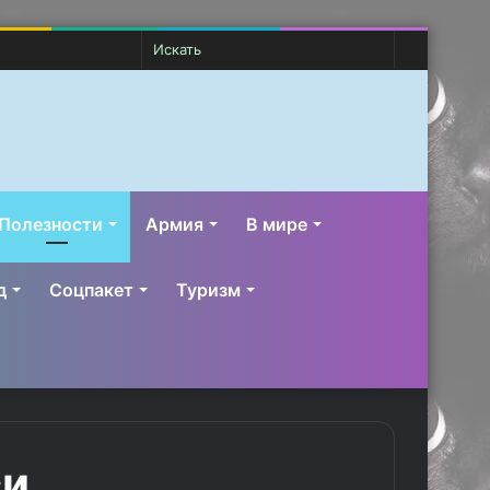
Случайная
Switch
Искать
статья
skin
Полезности
Армия
В мире
д
Соцпакет
Туризм
си