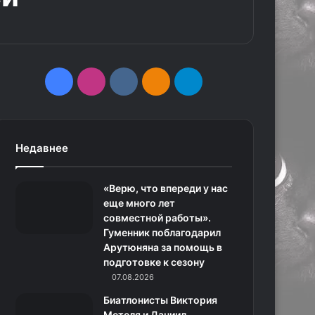
F
I
v
О
T
a
n
k
д
e
c
s
.
н
l
Недавнее
e
t
c
о
e
«Верю, что впереди у нас
b
a
o
к
g
еще много лет
совместной работы».
o
g
m
л
r
Гуменник поблагодарил
Арутюняна за помощь в
o
r
а
a
подготовке к сезону
k
a
с
m
07.08.2026
Биатлонисты Виктория
m
с
Метеля и Даниил