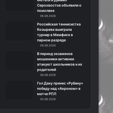
Серохвостов объявили о
н
помолвке
06.08.2026
и
Российская теннисистка
к
Козырева выиграла
турнир в Мемфисе в
и
парном разряде
06.08.2026
В период экзаменов
мошенники активнее
атакуют школьников и их
родителей
06.08.2026
Гол Даку принес «Рубину»
победу над «Акроном» в
матче РПЛ
05.08.2026