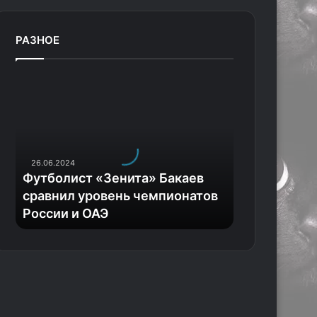
РАЗНОЕ
Ф
у
т
б
о
л
26.06.2024
и
Футболист «Зенита» Бакаев
с
сравнил уровень чемпионатов
т
России и ОАЭ
«
З
е
н
и
т
а