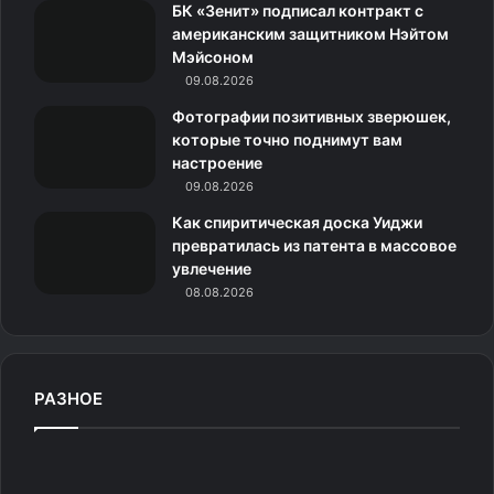
н
БК «Зенит» подписал контракт с
рублей). Пока неясно, поступят ли аксессуары в
американским защитником Нэйтом
и
международную продажу.
Мэйсоном
09.08.2026
к
Источник
Фотографии позитивных зверюшек,
и
которые точно поднимут вам
настроение
09.08.2026
Как спиритическая доска Уиджи
превратилась из патента в массовое
увлечение
08.08.2026
РАЗНОЕ
«
В