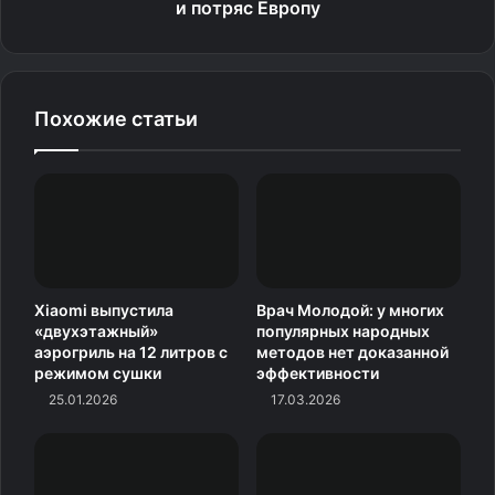
и потряс Европу
динамиками с поддержкой Dolby Atmos и
аккумулятором ёмкостью 7 600 мА·ч с быстрой
зарядкой на 68 Вт.
Похожие статьи
Xiaomi выпустила
Врач Молодой: у многих
«двухэтажный»
популярных народных
аэрогриль на 12 литров с
методов нет доказанной
режимом сушки
эффективности
Изображение: Lenovo
25.01.2026
17.03.2026
На мировом рынке модель, вероятно, появится позже
под названием Legion Tab Gen 4. В Китае Lenovo