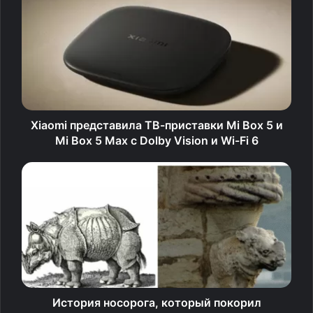
Xiaomi представила ТВ-приставки Mi Box 5 и
Mi Box 5 Max с Dolby Vision и Wi-Fi 6
Изображение: Lenovo
Сам планшет получил 8,8‑дюймовый IPS-дисплей с
разрешением 3040 × 1904 пикселя и частотой
обновления 165 Гц. За производительность отвечает
относительно новый чипсет Qualcomm Snapdragon 8
Elite. Устройство также оснащено двумя камерами
История носорога, который покорил
(основной на 50 Мп и фронтальной на 8 Мп), двумя