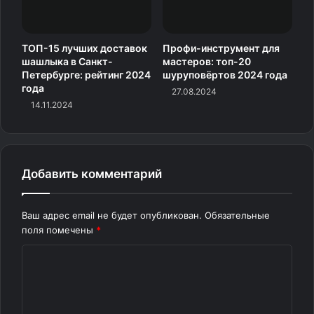
предлагает модель в конфигурациях 12+256 ГБ и
16+512 ГБ. Стоимость планшета начинается от 3 299
юаней (≈38 100 рублей).
ТОП-15 лучших доставок
Профи-инструмент для
шашлыка в Санкт-
мастеров: топ-20
Петербурге: рейтинг 2024
шуруповёртов 2024 года
года
27.08.2024
14.11.2024
Добавить комментарий
Ваш адрес email не будет опубликован.
Обязательные
поля помечены
*
1 / 0Изображение: Lenovo
К
о
м