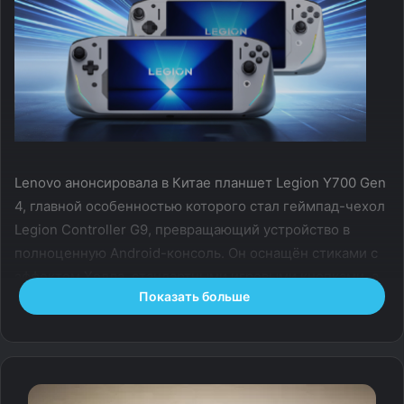
Lenovo анонсировала в Китае планшет Legion Y700 Gen
4, главной особенностью которого стал геймпад-чехол
Legion Controller G9, превращающий устройство в
полноценную Android-консоль. Он оснащён стиками с
эффектом Холла, стандартными игровыми кнопками, а
Показать больше
также четырьмя программируемыми клавишами на
задней стороне. Есть возможность выбрать и
продвинутую версию чехла G9 Pro — с тактильной
отдачей и оптическими переключателями ABXY.