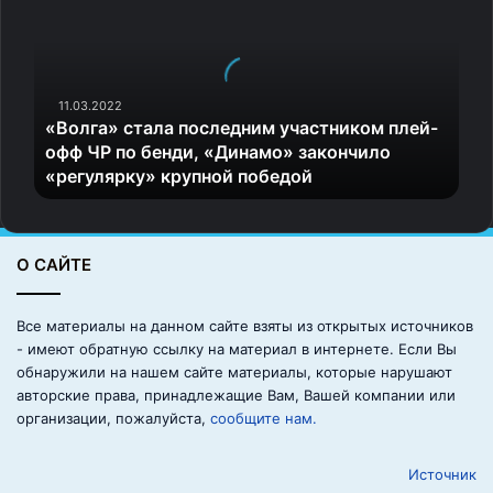
о
л
г
а
»
11.03.2022
«Волга» стала последним участником плей-
с
офф ЧР по бенди, «Динамо» закончило
т
«регулярку» крупной победой
а
л
а
п
О САЙТЕ
о
с
л
Все материалы на данном сайте взяты из открытых источников
е
- имеют обратную ссылку на материал в интернете. Если Вы
д
обнаружили на нашем сайте материалы, которые нарушают
н
авторские права, принадлежащие Вам, Вашей компании или
и
организации, пожалуйста,
сообщите нам.
м
у
Источник
ч