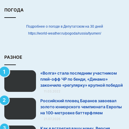
а
с
ПОГОДА
т
н
и
Подробнее о погоде в Депутатском на 30 дней
к
https://world-weather.ru/pogoda/russia/tyumen/
о
м
п
л
РАЗНОЕ
е
й
«Волга» стала последним участником
-
плей-офф ЧР по бенди, «Динамо»
о
закончило «регулярку» крупной победой
ф
11.03.2022
ф
Ч
Российский пловец Баранов завоевал
Р
золото юниорского чемпионата Европы
п
на 100‑метровке баттерфляем
о
21.07.2026
б
Как я встретил вашу маму. Версия
е