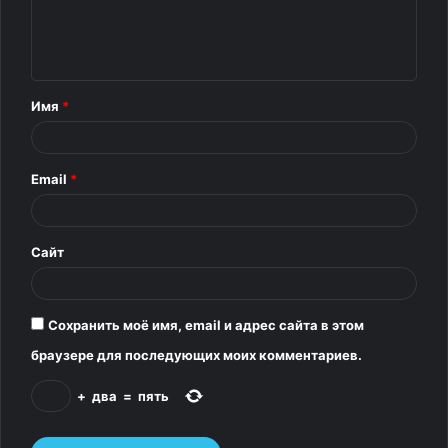
м
е
н
т
Имя
*
а
р
Email
*
и
2 / 0Изображение: Lenovo
й
*
Сайт
Сохранить моё имя, email и адрес сайта в этом
браузере для последующих моих комментариев.
+
два
=
пять