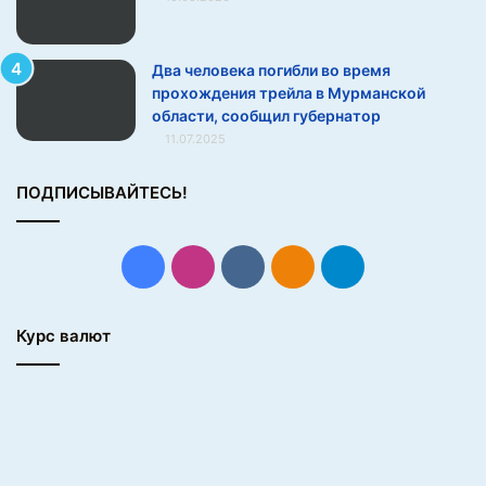
к
р
а
Два человека погибли во время
и
прохождения трейла в Мурманской
н
области, сообщил губернатор
с
11.07.2025
к
о
й
ПОДПИСЫВАЙТЕСЬ!
ш
а
х
Facebook
Instagram
vk.com
Одноклассники
Telegram
м
а
т
Курс валют
н
о
й
ф
е
д
е