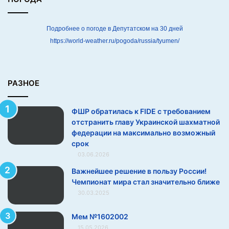
а
н
и
Подробнее о погоде в Депутатском на 30 дней
е
https://world-weather.ru/pogoda/russia/tyumen/
м
о
т
с
РАЗНОЕ
т
р
ФШР обратилась к FIDE с требованием
а
отстранить главу Украинской шахматной
н
федерации на максимально возможный
и
срок
т
03.06.2026
ь
г
Важнейшее решение в пользу России!
л
Чемпионат мира стал значительно ближе
а
30.03.2025
в
у
Мем №1602002
У
15.05.2026