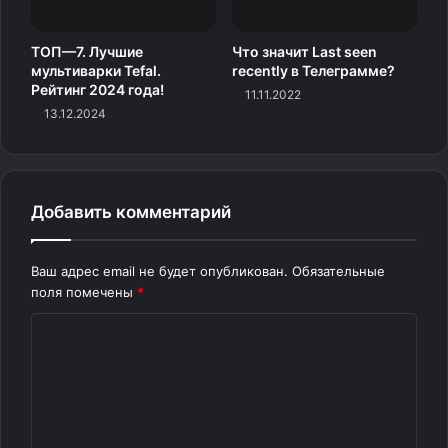
ТОП—7. Лучшие
Что значит Last seen
мультиварки Tefal.
recently в Телеграмме?
Рейтинг 2024 года!
Изображение: Bleeping Computer
11.11.2022
13.12.2024
Нововведение пока доступно только участникам
программы предварительной оценки Windows. Когда
оно доберётся до стабильной сборки ОС, пока
Добавить комментарий
неизвестно.
Ваш адрес email не будет опубликован.
Обязательные
Источник
поля помечены
*
К
о
м
м
е