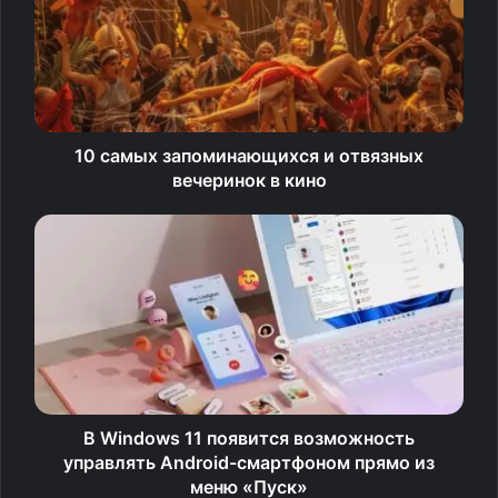
Изображение: Bleeping Computer
10 самых запоминающихся и отвязных
вечеринок в кино
После нажатия на кнопку открывается меню,
позволяющее выбрать один из вариантов отправки
контента. Можно поделиться чем-то по электронной
почте или через одно из приложений, установленных
на компьютере.
В Windows 11 появится возможность
управлять Android-смартфоном прямо из
меню «Пуск»