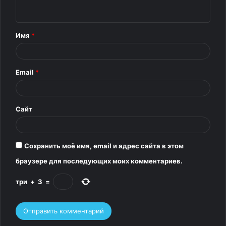
н
т
Имя
*
а
р
Email
*
и
й
*
Сайт
Сохранить моё имя, email и адрес сайта в этом
браузере для последующих моих комментариев.
три
+
3
=