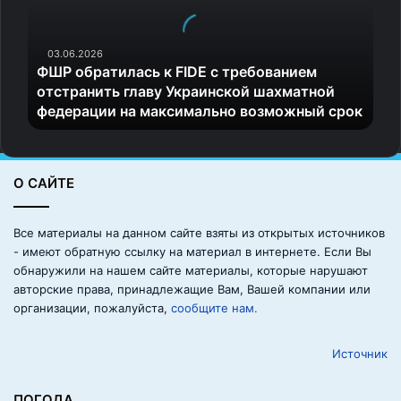
б
р
а
03.06.2026
ФШР обратилась к FIDE с требованием
т
отстранить главу Украинской шахматной
и
федерации на максимально возможный срок
л
а
с
ь
О САЙТЕ
к
F
I
Все материалы на данном сайте взяты из открытых источников
D
- имеют обратную ссылку на материал в интернете. Если Вы
E
обнаружили на нашем сайте материалы, которые нарушают
с
авторские права, принадлежащие Вам, Вашей компании или
т
организации, пожалуйста,
сообщите нам.
р
е
Источник
б
о
в
ПОГОДА