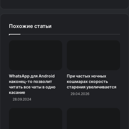
Похожие статьи
Изображение: Bleeping Computer
Кнопка «Поделиться» была в Windows 11 и раньше, но
не во всех программах. Теперь Microsoft, похоже, хочет
это изменить. Недавно компания также добавила такую
функцию в результаты поиска операционной системы.
WhatsApp для Android
При частых ночных
наконец-то позволит
кошмарах скорость
читать все чаты в одно
старения увеличивается
касание
29.04.2026
28.09.2024