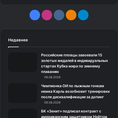
F
I
v
О
T
a
n
k
д
e
c
s
.
н
l
Недавнее
e
t
c
о
e
Российские пловцы завоевали 15
b
a
o
к
g
золотых медалей в индивидуальных
стартах Кубка мира по зимнему
o
g
m
л
r
плаванию
o
09.08.2026
r
а
a
Чемпионка ОИ по лыжным гонкам
k
a
с
m
немка Карль возобновит тренировки
после дисквалификации за допинг
m
с
09.08.2026
н
БК «Зенит» подписал контракт с
американским защитником Нэйтом