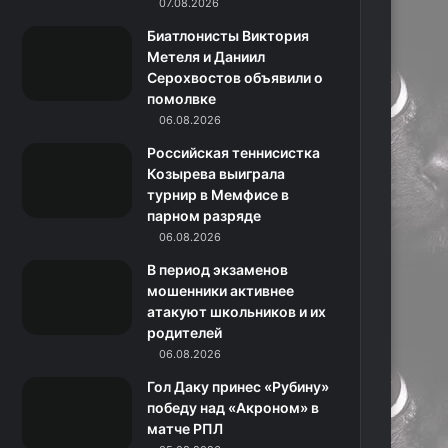
k
a
с
m
07.08.2026
Биатлонисты Виктория
m
с
Метеля и Даниил
Серохвостов объявили о
н
помолвке
06.08.2026
и
Российская теннисистка
к
Козырева выиграла
турнир в Мемфисе в
и
парном разряде
06.08.2026
В период экзаменов
мошенники активнее
атакуют школьников и их
родителей
06.08.2026
Гол Даку принес «Рубину»
победу над «Акроном» в
матче РПЛ