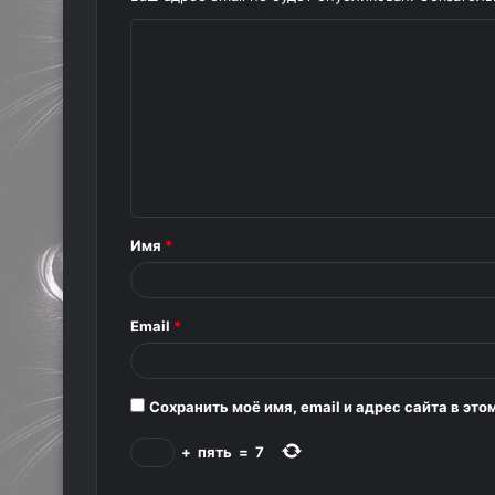
К
о
м
м
е
н
т
Имя
*
а
р
Email
*
и
й
*
Сохранить моё имя, email и адрес сайта в э
+
пять
=
7