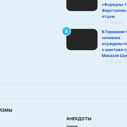
«Формулы‑1
Ферстаппен 
отцом
03.05.2025
В Германии 
человека
осуждены по
о шантаже 
Михаэля Шу
16.02.2025
ИЗМЫ
АНЕКДОТЫ