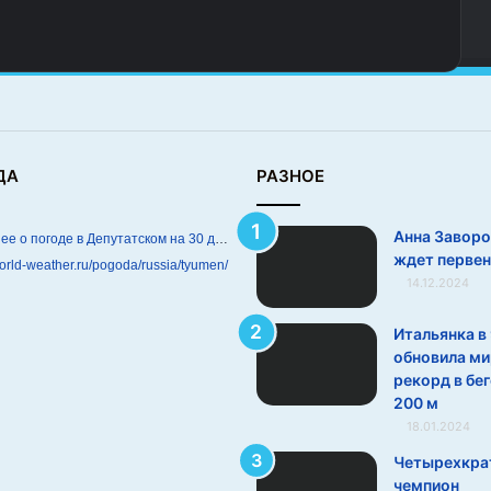
ДА
РАЗНОЕ
Анна Завор
Подробнее о погоде в Депутатском на 30 дней
ждет перве
world-weather.ru/pogoda/russia/tyumen/
14.12.2024
Итальянка в 
обновила м
рекорд в бег
200 м
18.01.2024
Четырехкра
чемпион