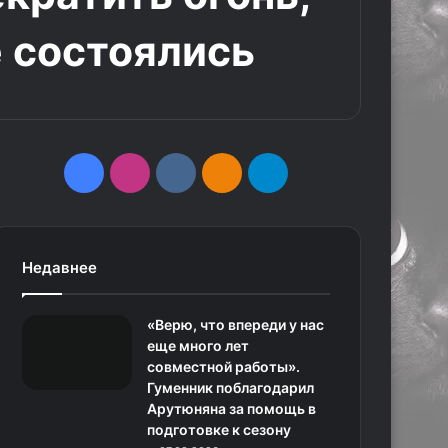
 состоялись
F
I
v
О
T
a
n
k
д
e
c
s
.
н
l
Недавнее
e
t
c
о
e
«Верю, что впереди у нас
b
a
o
к
g
еще много лет
совместной работы».
o
g
m
л
r
Гуменник поблагодарил
Арутюняна за помощь в
o
r
а
a
подготовке к сезону