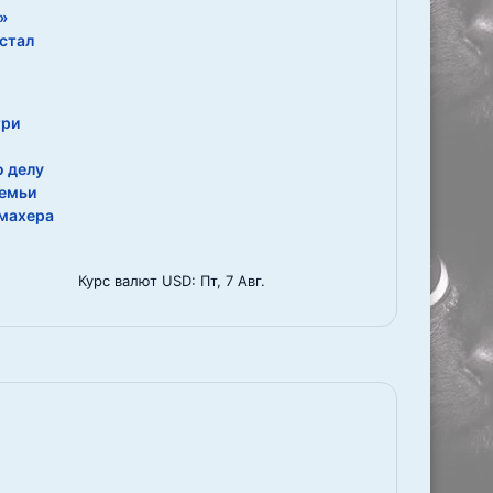
»
стал
три
 делу
семьи
махера
Курс валют
USD
: Пт, 7 Авг.