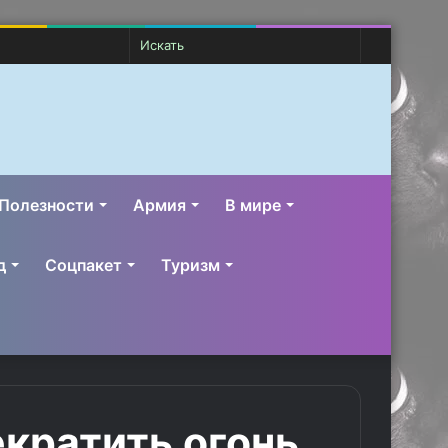
Случайная
Switch
Искать
статья
skin
Полезности
Армия
В мире
д
Соцпакет
Туризм
кратить огонь,