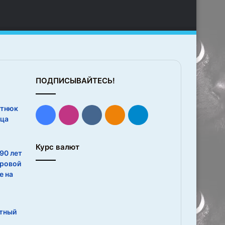
ПОДПИСЫВАЙТЕСЬ!
отнюк
Facebook
Instagram
vk.com
Одноклассники
Telegram
нца
Курс валют
90 лет
ировой
е на
тный