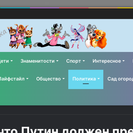
ети
Знаменитости
Спорт
Интересное
Лайфстайл
Общество
Политика
Сад огоро
что Путин должен пре