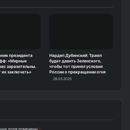
ник президента
Нардеп Дубинский: Трамп
фф: «Мирные
будет давить Зеленского,
час заразительны.
чтобы тот принял условия
 их заключать»
России о прекращении огня
28.05.2025
ьные поля помечены
*