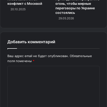
конфликт с Москвой
огонь, чтобы мирные
стратегия выхода из кровавого тупика уже стала
переговоры по Украине
20.10.2025
маловероятной.
состоялись
29.05.2026
Источник
Добавить комментарий
Ваш адрес email не будет опубликован.
Обязательные
поля помечены
*
К
о
м
м
е
н