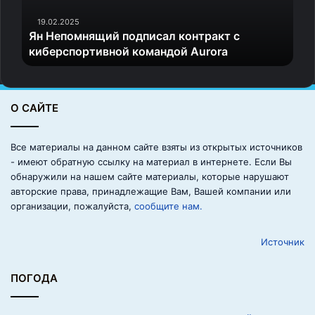
м
н
19.02.2025
Ян Непомнящий подписал контракт с
я
киберспортивной командой Aurora
щ
и
й
п
О САЙТЕ
о
д
п
Все материалы на данном сайте взяты из открытых источников
и
- имеют обратную ссылку на материал в интернете. Если Вы
с
обнаружили на нашем сайте материалы, которые нарушают
а
авторские права, принадлежащие Вам, Вашей компании или
л
организации, пожалуйста,
сообщите нам.
к
о
Источник
н
т
р
ПОГОДА
а
к