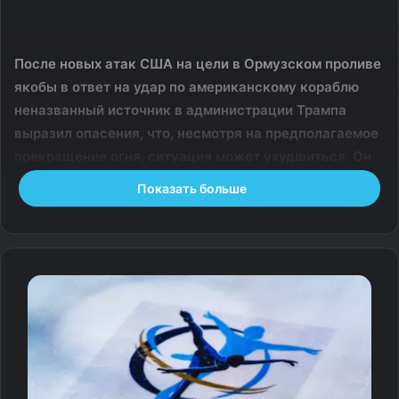
После новых атак США на цели в Ормузском проливе
якобы в ответ на удар по американскому кораблю
неназванный источник в администрации Трампа
выразил опасения, что, несмотря на предполагаемое
прекращение огня, ситуация может ухудшиться. Он
заявил СМИ: Трамп «начал войну, которая никогда не
Показать больше
закончится».
На прошлой неделе Дональд Трамп снова приказал
американским военным нанести удары по объектам
Ирана, в ответ на атаку иранских беспилотников на суда
в Ормузском проливе. Они и были нанесены на фоне
предполагаемого 60-дневного перемирия, которое
должно было позволить провести переговоры о
прекращении войны. Ранее президент США заявил