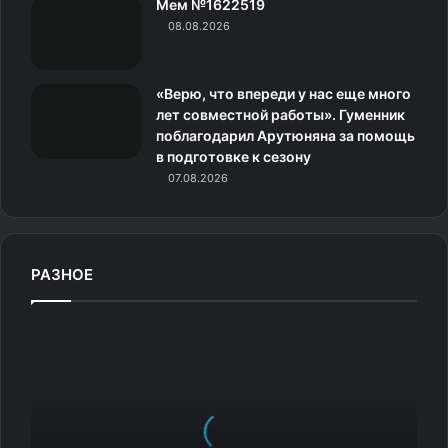
Мем №1622519
к
08.08.2026
и
«Верю, что впереди у нас еще много
лет совместной работы». Гуменник
поблагодарил Арутюняна за помощь
в подготовке к сезону
07.08.2026
РАЗНОЕ
Я
н
Н
е
п
о