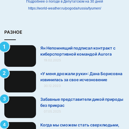
т
Подробнее о погоде в Депутатском на 30 дней
с
https://world-weather.ru/pogoda/russia/tyumen/
к
и
б
е
РАЗНОЕ
р
с
Ян Непомнящий подписал контракт с
п
киберспортивной командой Aurora
о
19.02.2025
р
т
и
«У меня дрожали руки»: Дана Борисовна
в
извинилась за свое исчезновение
н
30.12.2023
о
й
Забавные представители дикой природы
к
без прикрас
о
07.05.2025
м
а
Когда мы сможем стать сверхлюдьми,
н