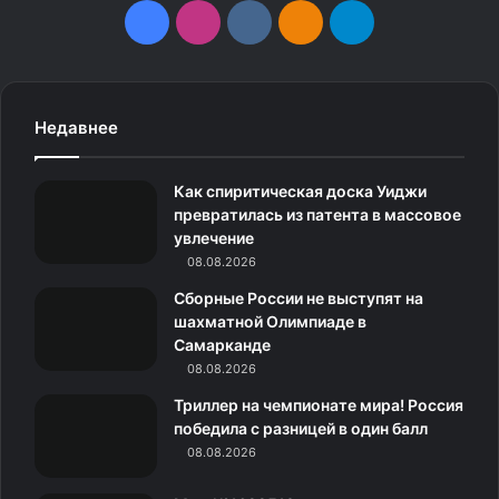
F
I
v
О
T
a
n
k
д
e
c
s
.
н
l
Недавнее
e
t
c
о
e
Как спиритическая доска Уиджи
b
a
o
к
g
превратилась из патента в массовое
увлечение
o
g
m
л
r
08.08.2026
o
r
а
a
Сборные России не выступят на
шахматной Олимпиаде в
k
a
с
m
Самарканде
08.08.2026
m
с
Триллер на чемпионате мира! Россия
н
победила с разницей в один балл
08.08.2026
и