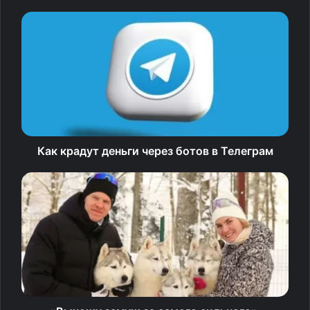
отказаться от участия в полуфинальном матче против
Коболли. Выздоравливай скорее, Маттео, — говорится
в сообщении пресс‑службы турнира.
Таким образом, Коболли впервые в карьере вышел
в финал турнира Большого шлема. Соперником
итальянца будет третья ракетка мира немец Александр
Зверев.
Как крадут деньги через ботов в Телеграм
Источник