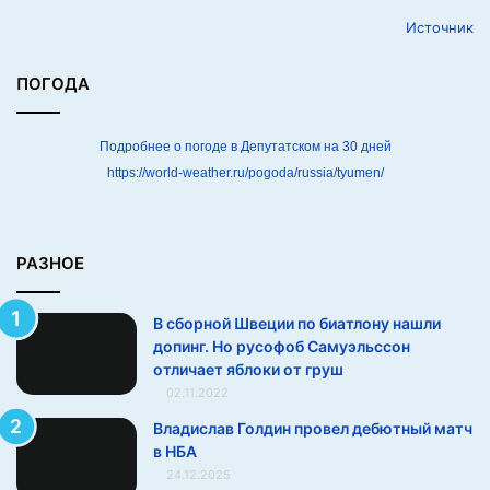
о
Источник
н
у
н
ПОГОДА
а
ш
л
Подробнее о погоде в Депутатском на 30 дней
и
https://world-weather.ru/pogoda/russia/tyumen/
д
о
п
и
РАЗНОЕ
н
г
В сборной Швеции по биатлону нашли
.
допинг. Но русофоб Самуэльссон
Н
отличает яблоки от груш
о
02.11.2022
р
у
Владислав Голдин провел дебютный матч
с
в НБА
о
24.12.2025
ф