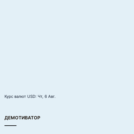
я
б
л
о
к
и
о
т
г
р
у
ш
Курс валют
USD
: Чт, 6 Авг.
ДЕМОТИВАТОР