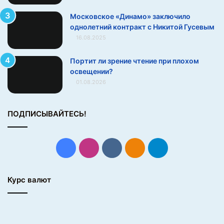
о
Московское «Динамо» заключило
б
однолетний контракт с Никитой Гусевым
С
16.08.2025
а
м
Портит ли зрение чтение при плохом
у
освещении?
э
01.08.2026
л
ь
с
ПОДПИСЫВАЙТЕСЬ!
с
о
н
о
Facebook
Instagram
vk.com
Одноклассники
Telegram
т
л
и
Курс валют
ч
а
е
т