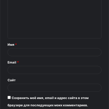
о
м
м
е
н
т
Имя
*
а
р
Email
*
и
й
*
Сайт
Сохранить моё имя, email и адрес сайта в этом
браузере для последующих моих комментариев.