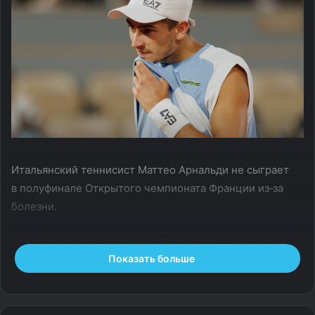
Итальянский теннисист Маттео Арнальди не сыграет
в полуфинале Открытого чемпионата Франции из‑за
болезни.
Арнальди за выход в финал «Ролан Гаррос» должен был
Показать больше
встретиться с соотечественником Флавио Коболли
(10‑й номер посева).
— Из‑за вирусного заболевания Арнальди вынужден