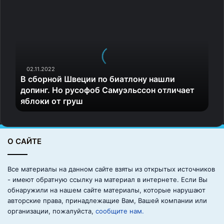
В
с
б
о
р
н
о
02.11.2022
В сборной Швеции по биатлону нашли
й
допинг. Но русофоб Самуэльссон отличает
Ш
яблоки от груш
в
е
ц
и
О САЙТЕ
и
п
о
Все материалы на данном сайте взяты из открытых источников
б
- имеют обратную ссылку на материал в интернете. Если Вы
и
обнаружили на нашем сайте материалы, которые нарушают
а
авторские права, принадлежащие Вам, Вашей компании или
т
организации, пожалуйста,
сообщите нам.
л