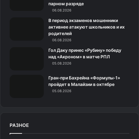
k
a
с
m
парном разряде
06.08.2026
m
с
В период экзаменов мошенники
н
активнее атакуют школьников и их
родителей
и
06.08.2026
к
Гол Даку принес «Рубину» победу
над «Акроном» в матче РПЛ
и
05.08.2026
Гран‑при Бахрейна «Формулы‑1»
пройдет в Малайзии в октябре
05.08.2026
РАЗНОЕ