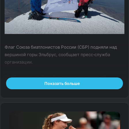
Флаг Союза биатлонистов России (СБР) подняли над
вершиной горы Эльбрус, сообщает пресс‑служба
организации.
Сообщается, что флаг был поднят над западной
Показать больше
вершиной Эльбруса на высоту 5642 метра.
— Когда я был действующим спортсменом, мы часто
начинали свой тренировочный сезон в Приэльбрусье,
катались там на горных лыжах. Поэтому мысль о том,
чтобы подняться на сам Эльбрус сидела у меня
в голове давно.