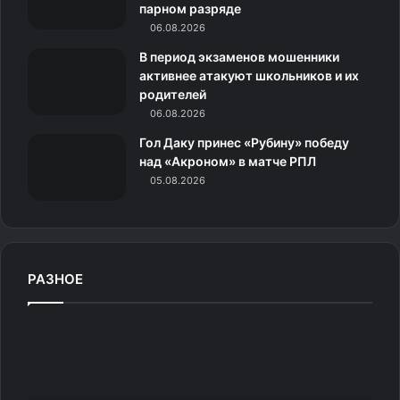
и
парном разряде
06.08.2026
к
В период экзаменов мошенники
и
активнее атакуют школьников и их
родителей
06.08.2026
Гол Даку принес «Рубину» победу
над «Акроном» в матче РПЛ
05.08.2026
РАЗНОЕ
С
е
р
в