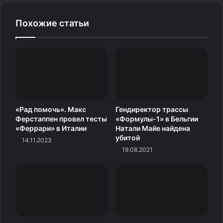
нам сильно повезло с погодой. Эльбрус в нее сказочно
красив. Всем рекомендую там побывать, — цитирует
Похожие статьи
президента СБР Виктора Майгурова пресс‑служба
организации.
Источник
«Рад помочь». Макс
Гендиректор трассы
Ферстаппен провел тесты
«Формулы-1» в Бельгии
«Феррари» в Италии
Натали Майе найдена
убитой
14.11.2023
19.08.2021