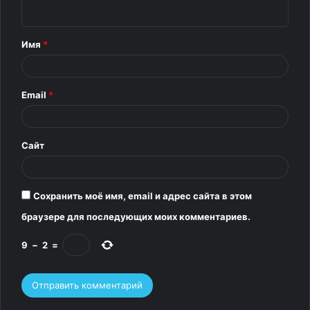
н
т
Имя
*
а
р
Email
*
и
й
*
Сайт
Сохранить моё имя, email и адрес сайта в этом
браузере для последующих моих комментариев.
9
−
2
=