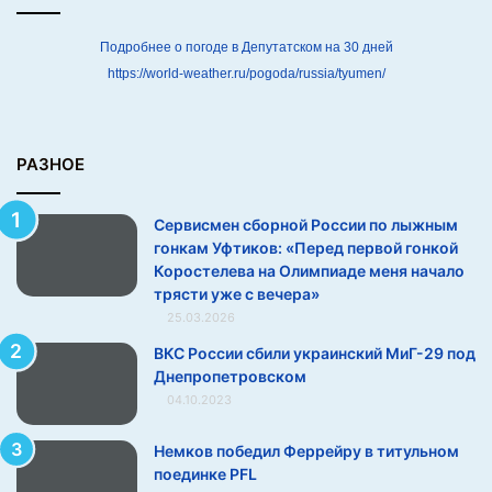
ж
н
Подробнее о погоде в Депутатском на 30 дней
ы
https://world-weather.ru/pogoda/russia/tyumen/
м
г
о
н
РАЗНОЕ
к
а
Сервисмен сборной России по лыжным
м
гонкам Уфтиков: «Перед первой гонкой
У
Коростелева на Олимпиаде меня начало
ф
трясти уже с вечера»
т
25.03.2026
и
к
ВКС России сбили украинский МиГ-29 под
о
Днепропетровском
в
04.10.2023
:
«
Немков победил Феррейру в титульном
П
поединке PFL
е