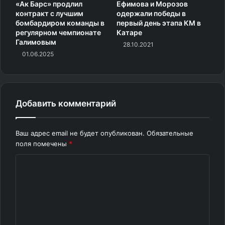
«Ак Барс» продлил
Ефимова и Морозов
контракт с лучшим
одержали победы в
бомбардиром команды в
первый день этапа КМ в
регулярном чемпионате
Катаре
Галимовым
28.10.2021
01.06.2025
Добавить комментарий
Ваш адрес email не будет опубликован.
Обязательные
поля помечены
*
К
о
м
м
е