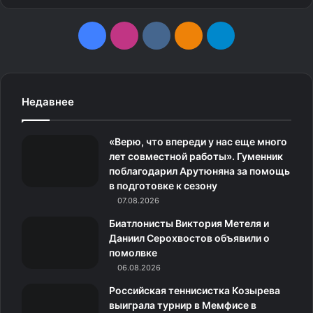
F
I
v
О
T
a
n
k
д
e
c
s
.
н
l
Недавнее
e
t
c
о
e
«Верю, что впереди у нас еще много
b
a
o
к
g
лет совместной работы». Гуменник
поблагодарил Арутюняна за помощь
o
g
m
л
r
в подготовке к сезону
o
07.08.2026
r
а
a
Биатлонисты Виктория Метеля и
k
a
с
m
Даниил Серохвостов объявили о
помолвке
m
с
06.08.2026
н
Российская теннисистка Козырева
выиграла турнир в Мемфисе в