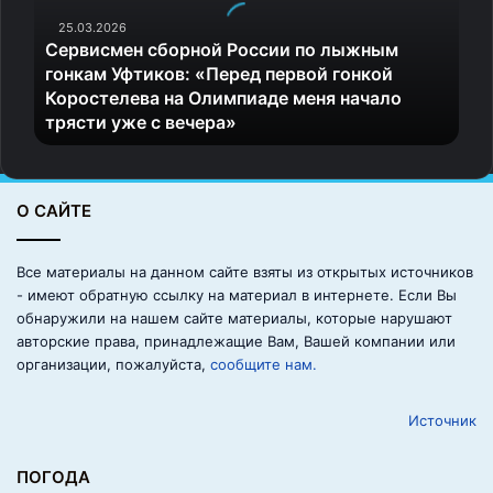
и
25.03.2026
с
Сервисмен сборной России по лыжным
м
гонкам Уфтиков: «Перед первой гонкой
е
Коростелева на Олимпиаде меня начало
н
трясти уже с вечера»
с
б
о
р
О САЙТЕ
н
о
й
Все материалы на данном сайте взяты из открытых источников
Р
- имеют обратную ссылку на материал в интернете. Если Вы
о
обнаружили на нашем сайте материалы, которые нарушают
с
авторские права, принадлежащие Вам, Вашей компании или
с
организации, пожалуйста,
сообщите нам.
и
и
Источник
п
о
л
ПОГОДА
ы