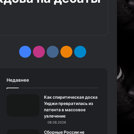
F
I
v
О
T
a
n
k
д
e
c
s
.
н
l
Недавнее
e
t
c
о
e
Как спиритическая доска
b
a
o
к
g
Уиджи превратилась из
патента в массовое
o
g
m
л
r
увлечение
o
r
08.08.2026
а
a
Сборные России не