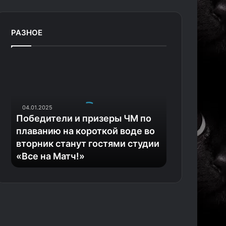
РАЗНОЕ
П
о
б
е
д
04.01.2025
и
Победители и призеры ЧМ по
т
плаванию на короткой воде во
е
вторник станут гостями студии
л
«Все на Матч!»
и
и
п
р
и
з
е