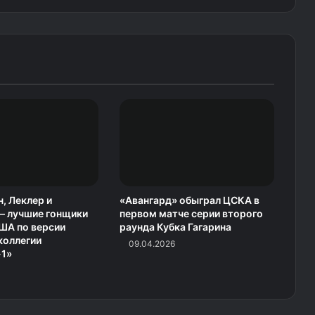
, Леклер и
«Авангард» обыграл ЦСКА в
— лучшие гонщики
первом матче серии второго
ША по версии
раунда Кубка Гагарина
коллегии
09.04.2026
1»