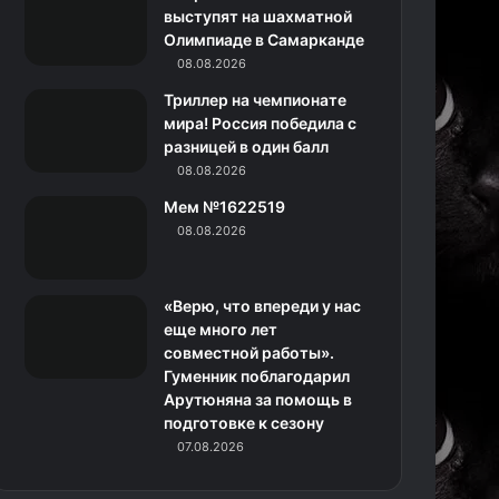
k
a
с
m
выступят на шахматной
Олимпиаде в Самарканде
m
с
08.08.2026
н
Триллер на чемпионате
мира! Россия победила с
и
разницей в один балл
08.08.2026
к
Мем №1622519
и
08.08.2026
«Верю, что впереди у нас
еще много лет
совместной работы».
Гуменник поблагодарил
Арутюняна за помощь в
подготовке к сезону
07.08.2026