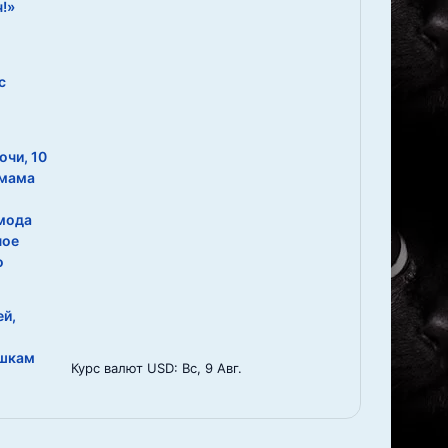
ч!»
т
ч
!
»
с
очи, 10
 мама
мода
ное
о
ей,
ошкам
Курс валют
USD
: Вс, 9 Авг.