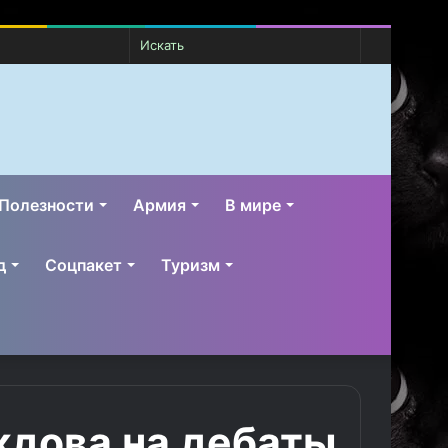
Случайная
Switch
Искать
статья
skin
Полезности
Армия
В мире
д
Соцпакет
Туризм
ждова на дебаты