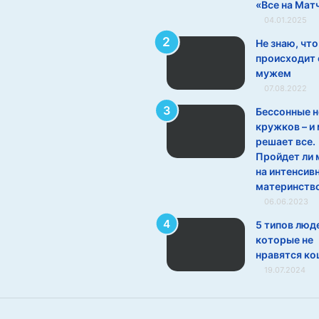
«Все на Мат
04.01.2025
Не знаю, что
происходит 
мужем
07.08.2022
Бессонные н
кружков – и
решает все.
Пройдет ли 
на интенсив
материнств
06.06.2023
5 типов люд
которые не
нравятся к
19.07.2024