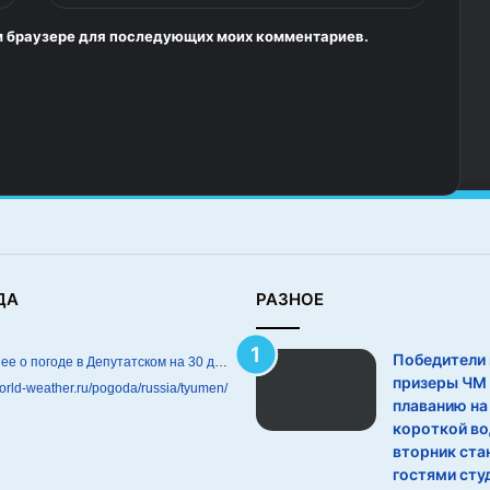
том браузере для последующих моих комментариев.
ДА
РАЗНОЕ
Победители 
Подробнее о погоде в Депутатском на 30 дней
призеры ЧМ
world-weather.ru/pogoda/russia/tyumen/
плаванию на
короткой во
вторник ста
гостями сту