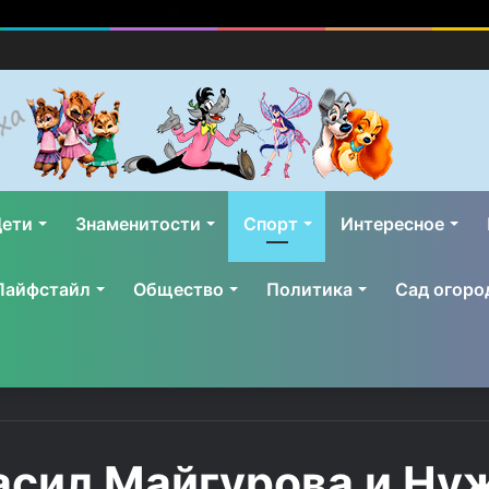
ети
Знаменитости
Спорт
Интересное
Лайфстайл
Общество
Политика
Сад огоро
асил Майгурова и Ну