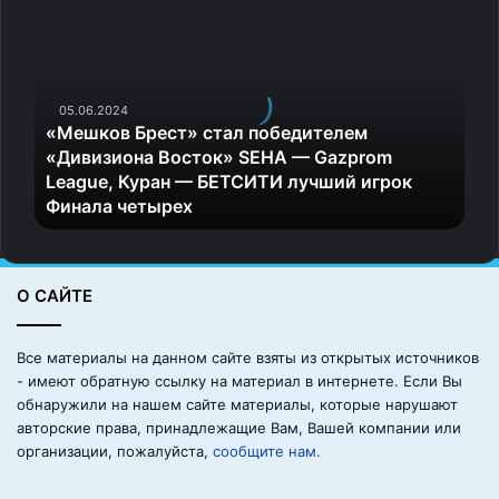
М
е
ш
к
05.06.2024
о
«Мешков Брест» стал победителем
в
«Дивизиона Восток» SEHA — Gazprom
Б
League, Куран — БЕТСИТИ лучший игрок
р
Финала четырех
е
с
т
»
О САЙТЕ
с
т
а
Все материалы на данном сайте взяты из открытых источников
л
- имеют обратную ссылку на материал в интернете. Если Вы
п
обнаружили на нашем сайте материалы, которые нарушают
о
авторские права, принадлежащие Вам, Вашей компании или
б
организации, пожалуйста,
сообщите нам.
е
д