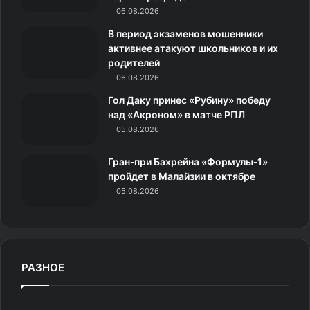
06.08.2026
m
с
В период экзаменов мошенники
н
активнее атакуют школьников и их
родителей
и
06.08.2026
к
Гол Даку принес «Рубину» победу
над «Акроном» в матче РПЛ
и
05.08.2026
Гран‑при Бахрейна «Формулы‑1»
пройдет в Малайзии в октябре
05.08.2026
РАЗНОЕ
«