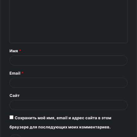
о
м
м
е
н
т
Имя
*
а
р
Email
*
и
й
*
Сайт
Сохранить моё имя, email и адрес сайта в этом
браузере для последующих моих комментариев.