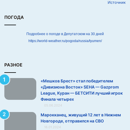
Источник
и
т
е
ПОГОДА
л
е
м
Подробнее о погоде в Депутатском на 30 дней
«
https://world-weather.ru/pogoda/russia/tyumen/
Д
и
в
и
РАЗНОЕ
з
и
«Мешков Брест» стал победителем
о
«Дивизиона Восток» SEHA — Gazprom
н
League, Куран — БЕТСИТИ лучший игрок
а
Финала четырех
В
05.06.2024
о
с
Марокканец, живущий 12 лет в Нижнем
т
Новгороде, отправился на СВО
о
16.01.2024