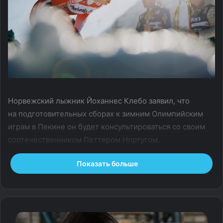
Норвежский лыжник Йоханнес Клебо заявил, что
на подготовительных сборах к зимним Олимпийским
играм в Пекине он будет консультироваться со своим
соотечественником Петтером Нортугом.
Показать больше
— Я мало знаю о тренировках на высоте. Мне придется
обратиться к тем, кто разбирается в этом. Я встречусь
с Петтером на этой неделе. Не сомневаюсь, он один
из тех, у кого больше всего опыта высотных
тренировок. Я с нетерпением жду его помощи, —