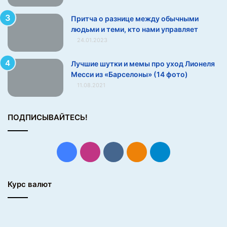
к
»
Притча о разнице между обычными
S
людьми и теми, кто нами управляет
E
24.01.2023
H
A
Лучшие шутки и мемы про уход Лионеля
—
Месси из «Барселоны» (14 фото)
G
11.08.2021
a
z
p
ПОДПИСЫВАЙТЕСЬ!
r
o
m
L
Facebook
Instagram
vk.com
Одноклассники
Telegram
e
a
g
Курс валют
u
e
,
К