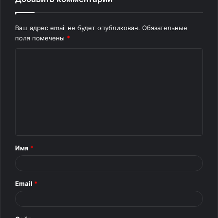
Ваш адрес email не будет опубликован.
Обязательные
поля помечены
*
К
о
м
м
е
н
т
Имя
*
а
р
Email
*
и
й
*