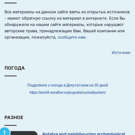
h
b
Все материалы на данном сайте взяты из открытых источников
o
- имеют обратную ссылку на материал в интернете. Если Вы
u
обнаружили на нашем сайте материалы, которые нарушают
r
авторские права, принадлежащие Вам, Вашей компании или
i
организации, пожалуйста,
сообщите нам.
n
g
Источник
a
r
c
ПОГОДА
h
e
o
Подробнее о погоде в Депутатском на 30 дней
l
https://world-weather.ru/pogoda/russia/tyumen/
o
g
i
c
РАЗНОЕ
a
l
Antalya and neighbouring archeological