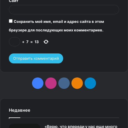
Сайт
Сохранить моё имя, email и адрес сайта в этом
браузере для последующих моих комментариев.
+
7
=
13
F
I
v
О
T
a
n
k
д
e
c
s
.
н
l
Недавнее
e
t
c
о
e
«Верю, что впереди у нас еще много