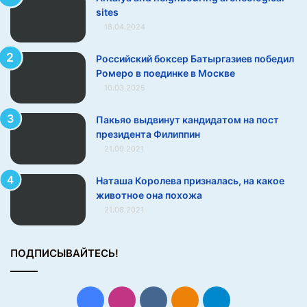
s
sites
i
18.04.2024
t
e
s
Российский боксер Батыргазиев победил
Ромеро в поединке в Москве
10.03.2025
Пакьяо выдвинут кандидатом на пост
президента Филиппин
21.09.2021
Наташа Королева призналась, на какое
животное она похожа
21.08.2021
ПОДПИСЫВАЙТЕСЬ!
Facebook
Instagram
vk.com
Одноклассники
Telegram