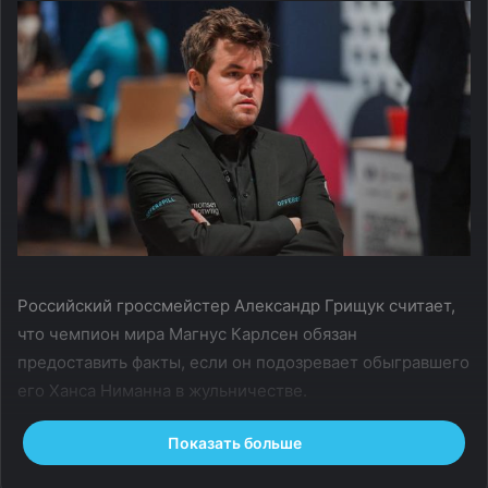
Российский гроссмейстер Александр Грищук считает,
что чемпион мира Магнус Карлсен обязан
предоставить факты, если он подозревает обыгравшего
его Ханса Ниманна в жульничестве.
Показать больше
В третьем туре пятого этапа Grand Chess Tour Кубок
Синкфилда норвежец проиграл 19‑летнему