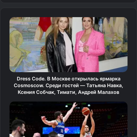
американцу, после чего Карлсен сообщил, что
снимается с турнира.
— Магнус психанул не просто так. У меня создалось
впечатление, будто он уверен — Ниманн как‑то
жульничает. Может быть, жульничество было
не в партии с ним, потому что их игра не была
подозрительной. Ниманн играл средне, а Карлсен —
плохо.
Dress Code. В Москве открылась ярмарка
Реально ли как‑то читерить на престижных
Cosmoscow. Среди гостей — Татьяна Навка,
оффлайн‑турнирах? Как раз это мне и интересно.
Ксения Собчак, Тимати, Андрей Малахов
В онлайн‑турнирах всё упирается в порядочность.
Но можно ли читерить вживую — вот в чём вопрос.
Именно поэтому я жду заявление от Магнуса: он обязан
предоставить хоть какие‑то факты, — приводит слова
Грищука «Чемпионат».