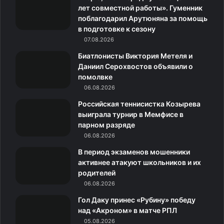
b
a
o
к
g
лет совместной работы». Гуменник
поблагодарил Арутюняна за помощь
o
g
m
л
r
в подготовке к сезону
o
07.08.2026
r
а
a
Биатлонисты Виктория Метеля и
k
a
с
m
Даниил Серохвостов объявили о
помолвке
m
с
06.08.2026
н
Российская теннисистка Козырева
выиграла турнир в Мемфисе в
и
парном разряде
06.08.2026
к
В период экзаменов мошенники
и
активнее атакуют школьников и их
родителей
06.08.2026
Гол Даку принес «Рубину» победу
над «Акроном» в матче РПЛ
05.08.2026