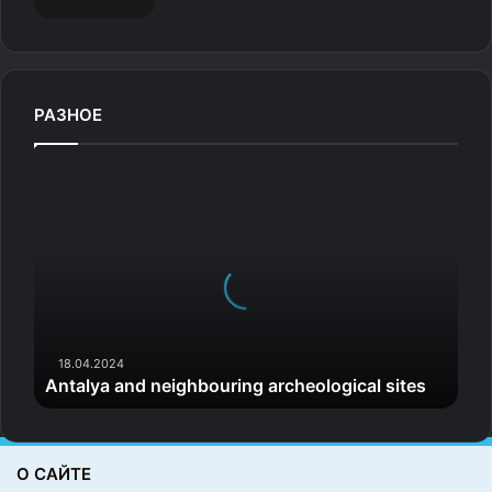
РАЗНОЕ
A
n
t
a
l
y
a
a
n
18.04.2024
Antalya and neighbouring archeological sites
d
n
e
i
О САЙТЕ
g