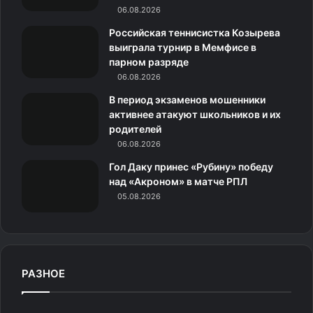
m
с
06.08.2026
н
Российская теннисистка Козырева
выиграла турнир в Мемфисе в
и
парном разряде
06.08.2026
к
В период экзаменов мошенники
и
активнее атакуют школьников и их
родителей
06.08.2026
Гол Даку принес «Рубину» победу
над «Акроном» в матче РПЛ
05.08.2026
РАЗНОЕ