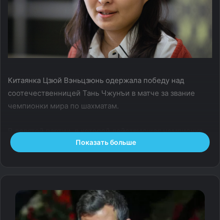
Китаянка Цзюй Вэньцзюнь одержала победу над
соотечественницей Тань Чжунъи в матче за звание
чемпионки мира по шахматам.
В девятой партии, в которой действующая чемпионка
Показать больше
мира Цзюй Вэньцзюнь играла белыми фигурами,
завершилась после 38‑го хода.
Счет в матче стал 6,5–2,5 в пользу Цзюй Вэньцзюнь.
Китаянка досрочно взяла титул и четвертый раз подряд
защитила звание чемпионки мира.