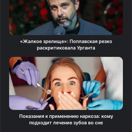
Матч за женскую шахматную корону прошел в Шанхае
и Чунцине.
Источник
«Жалкое зрелище»: Поплавская резко
раскритиковала Урганта
Показания к применению наркоза: кому
подходит лечение зубов во сне