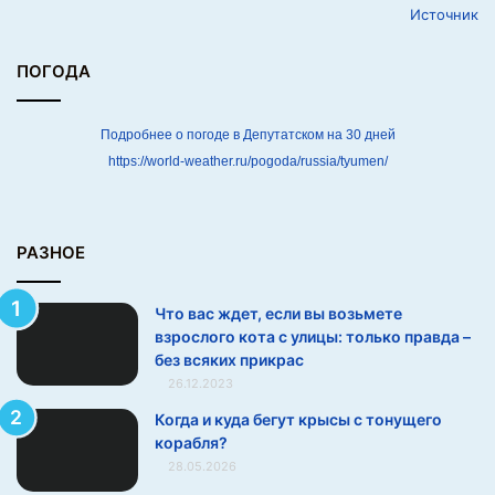
Источник
е
т
е
ПОГОДА
в
з
р
Подробнее о погоде в Депутатском на 30 дней
о
https://world-weather.ru/pogoda/russia/tyumen/
с
л
о
г
РАЗНОЕ
о
к
Что вас ждет, если вы возьмете
о
взрослого кота с улицы: только правда –
т
без всяких прикрас
а
26.12.2023
с
у
Когда и куда бегут крысы с тонущего
л
корабля?
и
28.05.2026
ц