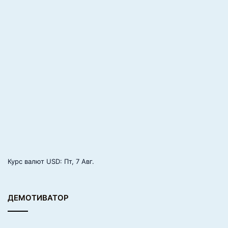
к
и
х
п
р
и
к
р
а
с
Курс валют
USD
: Пт, 7 Авг.
ДЕМОТИВАТОР