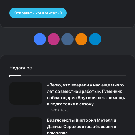
F
I
v
О
T
a
n
k
д
e
c
s
.
н
l
Недавнее
e
t
c
о
e
«Верю, что впереди у нас еще много
b
a
o
к
g
лет совместной работы». Гуменник
поблагодарил Арутюняна за помощь
o
g
m
л
r
в подготовке к сезону
o
07.08.2026
r
а
a
Биатлонисты Виктория Метеля и
k
a
с
m
Даниил Серохвостов объявили о
помолвке