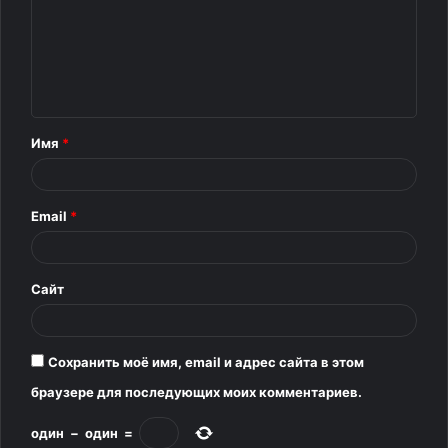
м
м
е
н
т
Имя
*
а
р
Email
*
и
й
*
Сайт
Сохранить моё имя, email и адрес сайта в этом
браузере для последующих моих комментариев.
один
−
один
=