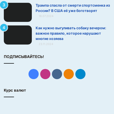
ы
Трампа спасла от смерти спортсменка из
:
России? В США её уже боготворят
т
18.07.2024
о
л
Как нужно выгуливать собаку вечером:
ь
важное правило, которое нарушают
к
многие хозяева
о
23.11.2024
п
р
а
ПОДПИСЫВАЙТЕСЬ!
в
д
а
Facebook
Instagram
vk.com
Одноклассники
Telegram
–
б
е
Курс валют
з
в
с
я