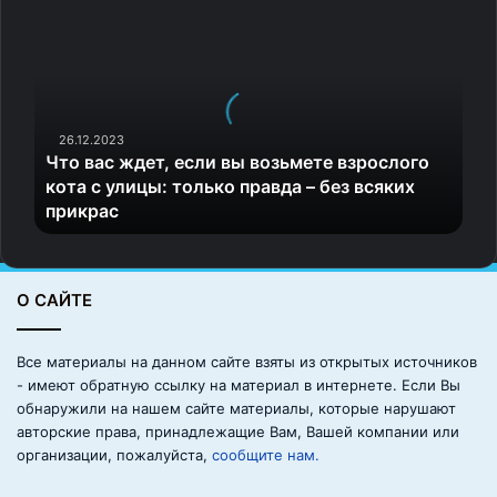
Ч
т
о
в
а
с
ж
26.12.2023
Что вас ждет, если вы возьмете взрослого
д
кота с улицы: только правда – без всяких
е
прикрас
т
,
е
с
О САЙТЕ
л
и
в
Все материалы на данном сайте взяты из открытых источников
ы
- имеют обратную ссылку на материал в интернете. Если Вы
в
обнаружили на нашем сайте материалы, которые нарушают
о
авторские права, принадлежащие Вам, Вашей компании или
з
организации, пожалуйста,
сообщите нам.
ь
м