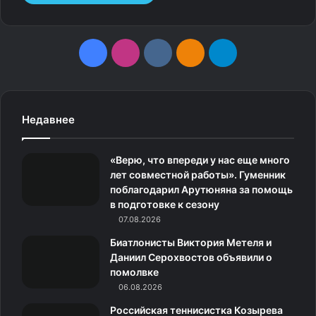
F
I
v
О
T
a
n
k
д
e
c
s
.
н
l
Недавнее
e
t
c
о
e
«Верю, что впереди у нас еще много
b
a
o
к
g
лет совместной работы». Гуменник
поблагодарил Арутюняна за помощь
o
g
m
л
r
в подготовке к сезону
o
07.08.2026
r
а
a
Биатлонисты Виктория Метеля и
k
a
с
m
Даниил Серохвостов объявили о
помолвке
m
с
06.08.2026
н
Российская теннисистка Козырева