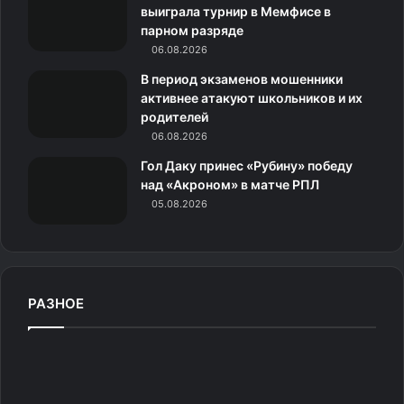
выиграла турнир в Мемфисе в
и
парном разряде
06.08.2026
к
В период экзаменов мошенники
и
активнее атакуют школьников и их
родителей
06.08.2026
Гол Даку принес «Рубину» победу
над «Акроном» в матче РПЛ
05.08.2026
РАЗНОЕ
Н
е
п