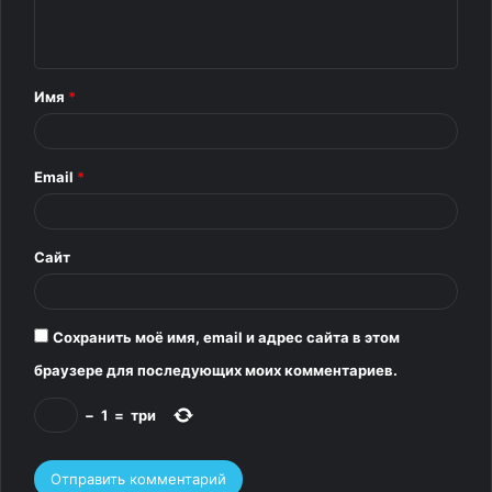
е
н
т
Имя
*
а
р
Email
*
и
й
*
Сайт
Сохранить моё имя, email и адрес сайта в этом
браузере для последующих моих комментариев.
−
1
=
три