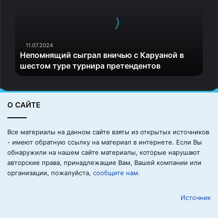
о
м
н
я
щ
11.07.2024
Непомнящий сыграл вничью с Каруаной в
и
шестом туре турнира претендентов
й
с
ы
г
О САЙТЕ
р
а
л
Все материалы на данном сайте взяты из открытых источников
в
- имеют обратную ссылку на материал в интернете. Если Вы
н
обнаружили на нашем сайте материалы, которые нарушают
и
авторские права, принадлежащие Вам, Вашей компании или
ч
организации, пожалуйста,
сообщите нам.
ь
ю
Источник
с
К