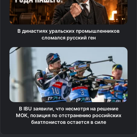
Гаррос», уступив россиянке Мирре Андреевой.
В другом полуфинале Уимблдонского турнира сыграют
чешка Каролина Мухова и американка Кори Гауфф.
В династиях уральских промышленников
сломался русский ген
Турнир Большого шлема.
Уимблдон. Лондон. Трава.
Призовой фонд — 64,2 млн
фунтов стерлингов.
Женщины. Четвертьфинал
Линда Носкова (Чехия, 9) — Элиз Мертенс (Бельгия,
В IBU заявили, что несмотря на решение
МОК, позиция по отстранению российских
25) — 6:3, 7:5
биатлонистов остается в силе
Марта Костюк (Украина, 12) — Жасмин Паолини (Италия,