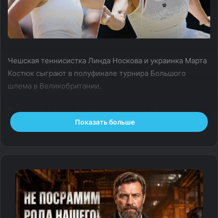
Чешская теннисистка Линда Носкова и украинка Марта
Костюк сыграют в полуфинале турнира Большого
шлема в Великобритании.
В четвертьфинале Уимблдона Носкова обыграла
Показать больше
представительницу Бельгии Элиз Мертенс в двух
сетах — 6:3, 7:5. Продолжительность матча составила 1
час 46 минут.
Костюк за 1 час и 9 минут победила Жасмин Паолини
из Италии — 6:3, 6:2. Украинская теннисистка сыграет
в полуфинале второго подряд турнира Большого
шлема. В июне она не смогла выйти в финал «Ролан