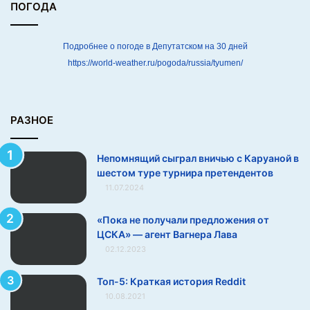
а
ПОГОДА
р
у
а
Подробнее о погоде в Депутатском на 30 дней
н
https://world-weather.ru/pogoda/russia/tyumen/
о
й
в
ш
РАЗНОЕ
е
с
Непомнящий сыграл вничью с Каруаной в
т
шестом туре турнира претендентов
о
11.07.2024
м
т
у
«Пока не получали предложения от
р
ЦСКА» — агент Вагнера Лава
е
02.12.2023
т
у
Топ-5: Краткая история Reddit
р
10.08.2021
н