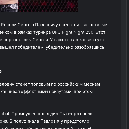
 России Сергею Павловичу предстоит встретиться
ком в рамках турнира UFC Fight Night 250. Этот
е перспективы Сергея. У нашего тяжеловеса уже
н вышел победителем, убедительно разобравшись
»
Павлович станет топовым по российским меркам
аканчивал эффектными нокаутами, при этом
Global. Промоушен проводил Гран-при среди
иона. В полуфинале Павловичу предстояло
ем Кудиным, обладавшим отличной ударной