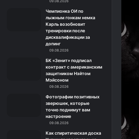
k
a
с
m
09.08.2026
Чемпионка ОИ по
m
с
лыжным гонкам немка
Карль возобновит
н
тренировки после
дисквалификации за
и
допинг
к
09.08.2026
БК «Зенит» подписал
и
контракт с американским
защитником Нэйтом
Мэйсоном
09.08.2026
Фотографии позитивных
зверюшек, которые
точно поднимут вам
настроение
09.08.2026
Как спиритическая доска