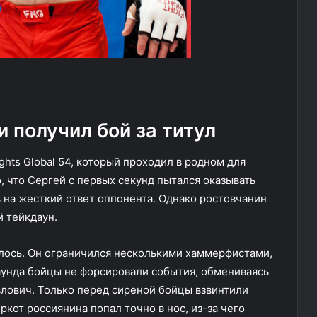
и получил бой за титул
ghts Global 54, который проходил в родном для
 что Сергей с первых секунд пытался оказывать
ь на жесткий ответ оппонента. Однако ростовчанин
 тейкдаун.
илось. Он ограничился несколькими хаммерфистами,
раунда бойцы не форсировали события, обмениваясь
влович. Только перед сиреной бойцы взвинтили
еркот россиянина попал точно в нос, из-за чего