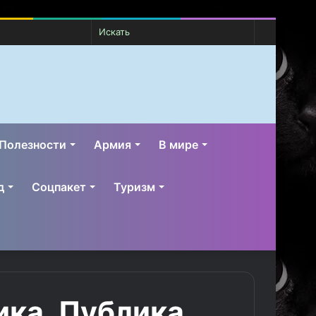
Случайная
Switch
Искать
статья
skin
Полезности
Армия
В мире
д
Соцпакет
Туризм
ика. Публика