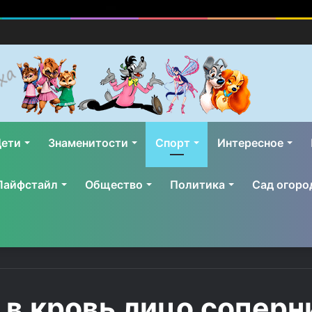
ети
Знаменитости
Спорт
Интересное
Лайфстайл
Общество
Политика
Сад огоро
 в кровь лицо соперн