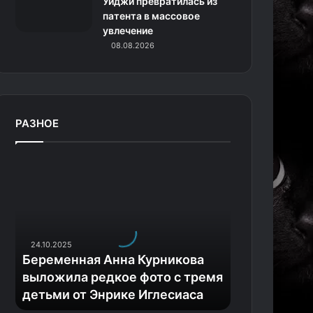
Уиджи превратилась из
патента в массовое
увлечение
08.08.2026
РАЗНОЕ
Б
е
р
е
м
е
24.10.2025
н
Беременная Анна Курникова
н
выложила редкое фото с тремя
а
детьми от Энрике Иглесиаса
я
А