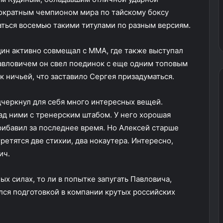
гократным чемпионом мира по тайскому боксу
аться восемью такими титулами по разным версиям.
дин активно совмещал с MMA, где также выступал
авловичем он свел поединок с еще одним топовым
ничьей, что заставило Сергея призадуматься.
дчеркнул для себя много интересных вещей.
ад ними с тренерским штабом. У него хорошая
прибавил за последнее время. Но Алексей старше
ретятся две стихии, два нокаутера. Интересно,
ич.
х силах, то ли в попытке запугать Павловича,
лся подготовкой в компании крутых российских