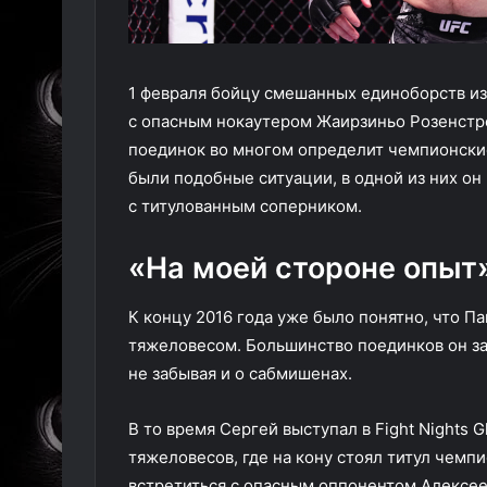
1 февраля бойцу смешанных единоборств из
с опасным нокаутером Жаирзиньо Розенстрей
поединок во многом определит чемпионски
были подобные ситуации, в одной из них о
с титулованным соперником.
«На моей стороне опыт
К концу 2016 года уже было понятно, что 
тяжеловесом. Большинство поединков он з
не забывая и о сабмишенах.
В то время Сергей выступал в Fight Nights 
тяжеловесов, где на кону стоял титул чемп
встретиться с опасным оппонентом Алексе