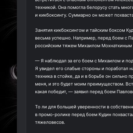
техникой. Она помогла белорусу стать мно
и кикбоксингу. Суммарно он может похваст
Занятия кикбоксингом и тайским боксом Ку
весьма успешно. Например, перед боем с П
российским тяжем Михаилом Мохнаткиным к 
— Я наблюдал за его боем с Михаилом и по
Я увидел его слабые стороны и поработал н
техника в стойке, да и в борьбе он сильно 
меня, и это будет моим преимуществом. Вст
какая победит, — заявил перед боем Павлов
То ли для большей уверенности в собственны
в промо-ролике перед боем Кудин похваста
тяжеловесов.