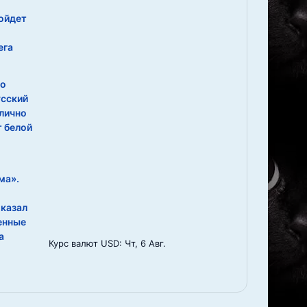
ойдет
ега
со
усский
лично
т белой
ма».
казал
енные
а
Курс валют
USD
: Чт, 6 Авг.