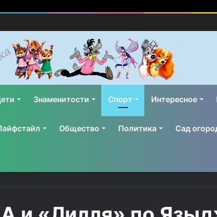
ети
Знаменитости
Спорт
Интересное
Лайфстайл
Общество
Политика
Сад огоро
А и «Лилля» по Язы