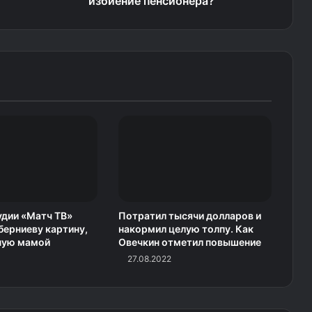
избиение пенсионера?
удии «Матч ТВ»
Потратил тысячи долларов и
берниеву картину,
накормил целую толпу. Как
ную мамой
Овечкин отметил повышение
27.08.2022