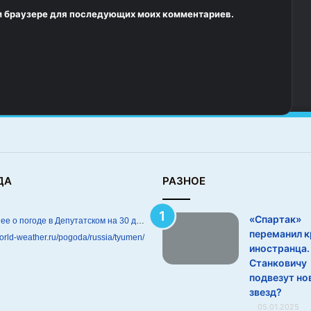
том браузере для последующих моих комментариев.
ДА
РАЗНОЕ
«Спартак»
Подробнее о погоде в Депутатском на 30 дней
переманил к
world-weather.ru/pogoda/russia/tyumen/
иностранца.
Станковичу
подвезут но
звезд?
05.01.2025