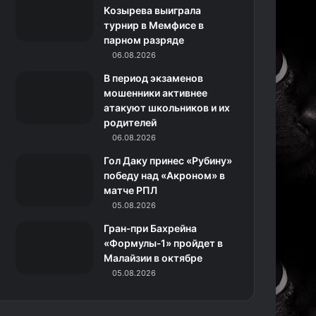
k
a
с
m
Козырева выиграла
турнир в Мемфисе в
m
с
парном разряде
06.08.2026
н
В период экзаменов
и
мошенники активнее
атакуют школьников и их
к
родителей
06.08.2026
и
Гол Даку принес «Рубину»
победу над «Акроном» в
матче РПЛ
05.08.2026
Гран‑при Бахрейна
«Формулы‑1» пройдет в
Малайзии в октябре
05.08.2026