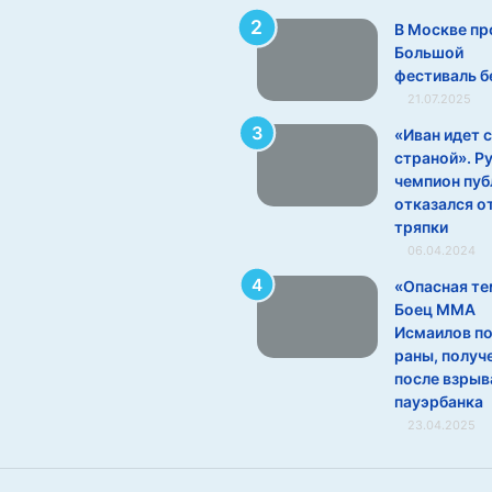
В Москве пр
Большой
фестиваль б
21.07.2025
«Иван идет 
страной». Р
чемпион пуб
отказался о
тряпки
06.04.2024
«Опасная те
Боец ММА
Исмаилов по
раны, получ
после взрыв
пауэрбанка
23.04.2025