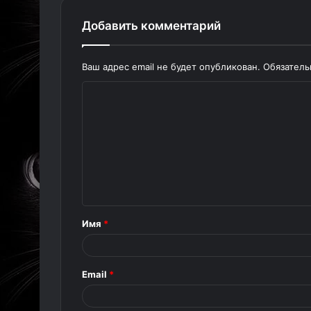
Добавить комментарий
Ваш адрес email не будет опубликован.
Обязател
К
о
м
м
е
н
т
Имя
*
а
р
Email
*
и
й