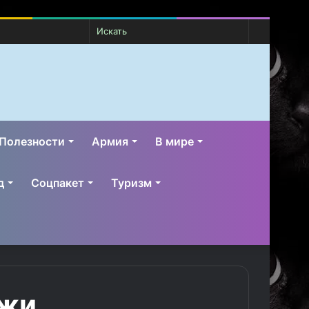
Случайная
Switch
Искать
статья
skin
Полезности
Армия
В мире
д
Соцпакет
Туризм
джи