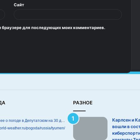
Сайт
том браузере для последующих моих комментариев.
ДА
РАЗНОЕ
Карлсен и К
Подробнее о погоде в Депутатском на 30 дней
вошли в сос
world-weather.ru/pogoda/russia/tyumen/
киберспорт
команды Te