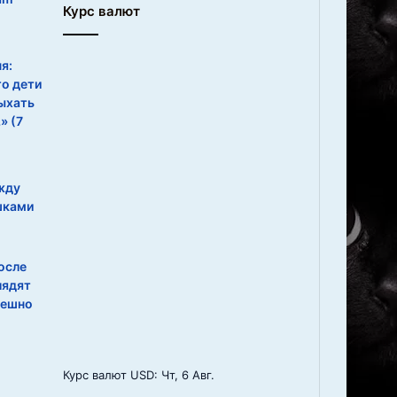
Курс валют
я:
то дети
ыхать
» (7
жду
шками
осле
лядят
мешно
Курс валют
USD
: Чт, 6 Авг.