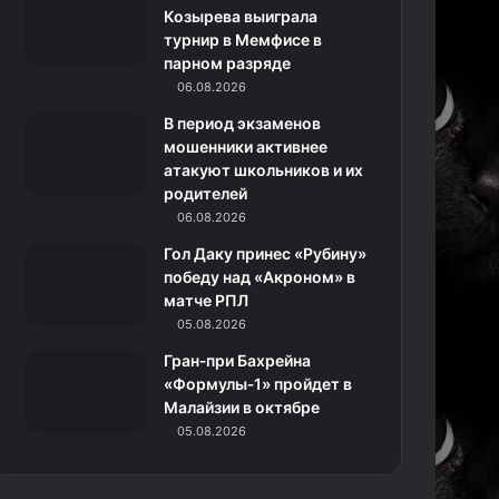
k
a
с
m
Козырева выиграла
турнир в Мемфисе в
m
с
парном разряде
06.08.2026
н
В период экзаменов
и
мошенники активнее
атакуют школьников и их
к
родителей
06.08.2026
и
Гол Даку принес «Рубину»
победу над «Акроном» в
матче РПЛ
05.08.2026
Гран‑при Бахрейна
«Формулы‑1» пройдет в
Малайзии в октябре
05.08.2026