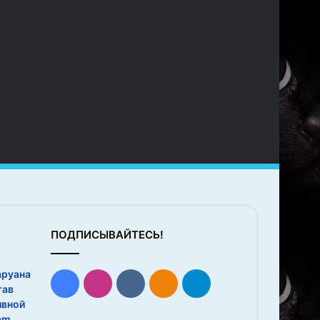
ПОДПИСЫВАЙТЕСЬ!
аруана
Facebook
Instagram
vk.com
Одноклассники
Telegram
тав
ивной
am