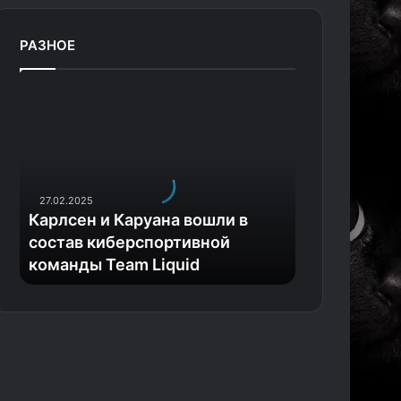
РАЗНОЕ
К
а
р
л
с
е
27.02.2025
н
Карлсен и Каруана вошли в
и
состав киберспортивной
К
команды Team Liquid
а
р
у
а
н
а
в
о