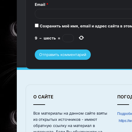
Email
*
и
й
*
Сохранить моё имя, email и адрес сайта в э
9
−
шесть
=
О САЙТЕ
ПОГО
Все материалы на данном сайте взяты
из открытых источников - имеют
https://
обратную ссылку на материал в
интернете. Если Вы обнаружили на