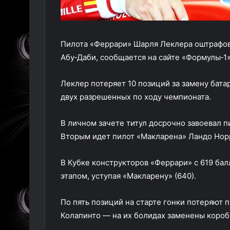
Пилота «Феррари» Шарля Леклера оштрафова
Абу‑Даби, сообщается на сайте «Формулы‑1»
Леклер потеряет 10 позиций за замену бата
двух разрешенных по ходу чемпионата.
В личном зачете титул досрочно завоевал п
Вторым идет пилот «Макларена» Ландо Норр
В Кубке конструкторов «Феррари» с 619 ба
этапом, уступая «Макларену» (640).
По пять позиций на старте гонки потеряют 
Колапинто — на их болидах заменены короб