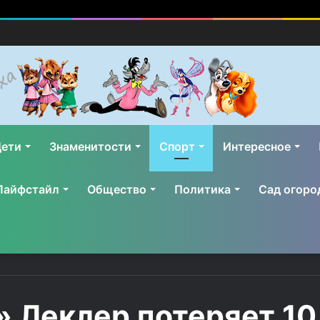
ети
Знаменитости
Спорт
Интересное
Лайфстайл
Общество
Политика
Сад огоро
 Леклер потеряет 10