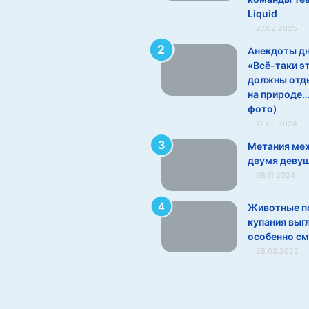
Liquid
27.02.2025
Анекдоты дн
«Всё-таки э
должны отд
на природе…
фото)
12.06.2024
Метания ме
двумя деву
08.11.2024
Животные п
купания выг
особенно с
25.03.2022