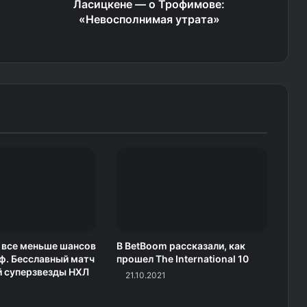
Ласицкене — о Трофимове:
«Невосполнимая утрата»
 все меньше шансов
В BetBoom рассказали, как
ф. Бесславный матч
прошел The International 10
й суперзвезды НХЛ
21.10.2021