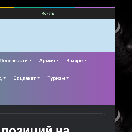
Случайная
Switch
Искать
статья
skin
Полезности
Армия
В мире
д
Соцпакет
Туризм
 позиций на