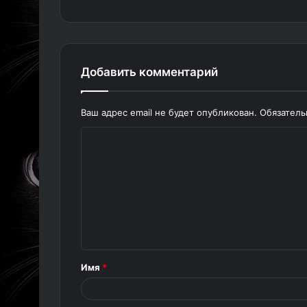
Добавить комментарий
Ваш адрес email не будет опубликован.
Обязател
К
о
м
м
е
н
т
Имя
*
а
р