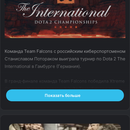
Команда Team Falcons с российским киберспортсменом
Станиславом Потораком выиграла турнир по Dota 2 The
International в Гамбурге (Германия).
В гранд‑финале команда Team Falcons победила Xtreme
Gaming из Китая со счетом 3:2. За Team Falcons также
Показать больше
выступали Оливер Лепко (Словакия), Аммар Аль‑Ассаф
(Иордания), Андреас Франк Нильсен (Дания)
и У Цзинцзюнь (США).
Благодаря победе Team Falcons заработала более 1,1