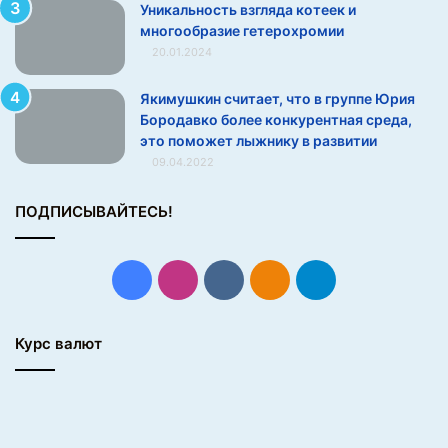
Уникальность взгляда котеек и
у
многообразие гетерохромии
к
20.01.2024
—
о
Якимушкин считает, что в группе Юрия
д
Бородавко более конкурентная среда,
в
это поможет лыжнику в развитии
у
09.04.2022
х
п
о
ПОДПИСЫВАЙТЕСЬ!
б
е
д
Facebook
Instagram
vk.com
Одноклассники
Telegram
и
т
е
Курс валют
л
я
х
н
а