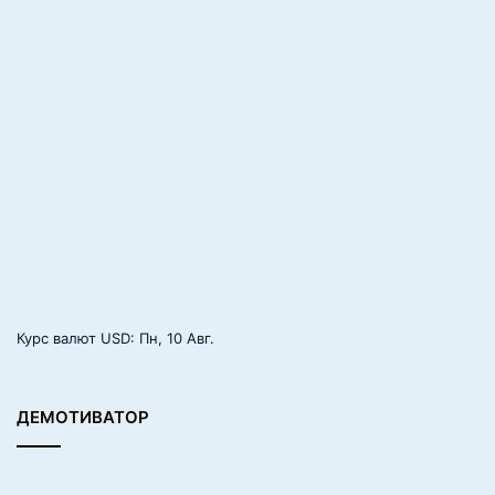
Ч
М
п
о
б
л
и
ц
у
Курс валют
USD
: Пн, 10 Авг.
ДЕМОТИВАТОР