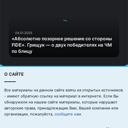
А
б
с
о
л
ю
04.01.2025
«Абсолютно позорное решение со стороны
т
FIDE». Грищук — о двух победителях на ЧМ
н
по блицу
о
п
о
з
О САЙТЕ
о
р
н
Все материалы на данном сайте взяты из открытых источников
о
- имеют обратную ссылку на материал в интернете. Если Вы
е
обнаружили на нашем сайте материалы, которые нарушают
р
авторские права, принадлежащие Вам, Вашей компании или
е
организации, пожалуйста,
сообщите нам.
ш
е