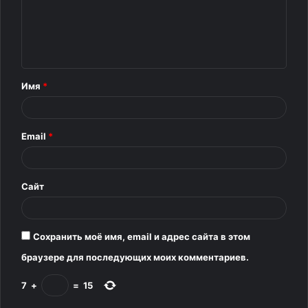
м
е
н
т
Имя
*
а
р
Email
*
и
й
*
Сайт
Сохранить моё имя, email и адрес сайта в этом
браузере для последующих моих комментариев.
7
+
=
15