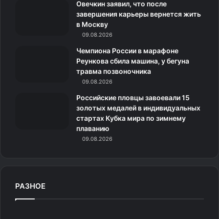
Овечкин заявил, что после
н
завершения карьеры вернется жить
в Москву
и
09.08.2026
к
Чемпиона России в марафоне
Реункова сбила машина, у бегуна
и
травма позвоночника
09.08.2026
Российские пловцы завоевали 15
золотых медалей в индивидуальных
стартах Кубка мира по зимнему
плаванию
09.08.2026
РАЗНОЕ
«