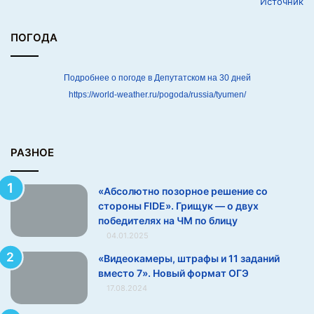
Источник
н
и
е
ПОГОДА
с
о
с
Подробнее о погоде в Депутатском на 30 дней
т
https://world-weather.ru/pogoda/russia/tyumen/
о
р
о
н
РАЗНОЕ
ы
F
«Абсолютно позорное решение со
I
стороны FIDE». Грищук — о двух
D
победителях на ЧМ по блицу
E
04.01.2025
»
.
«Видеокамеры, штрафы и 11 заданий
Г
вместо 7». Новый формат ОГЭ
р
17.08.2024
и
щ