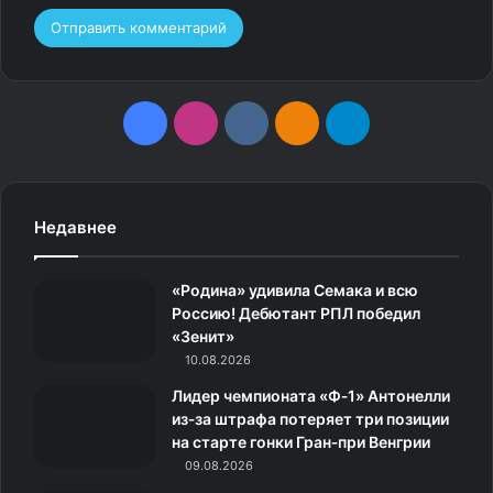
F
I
v
О
T
a
n
k
д
e
c
s
.
н
l
Недавнее
e
t
c
о
e
«Родина» удивила Семака и всю
b
a
o
к
g
Россию! Дебютант РПЛ победил
«Зенит»
o
g
m
л
r
10.08.2026
o
r
а
a
Лидер чемпионата «Ф‑1» Антонелли
из‑за штрафа потеряет три позиции
k
a
с
m
на старте гонки Гран‑при Венгрии
09.08.2026
m
с