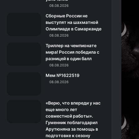
o
r
08.08.2026
а
a
Сборные России не
k
a
с
m
выступят на шахматной
Олимпиаде в Самарканде
m
с
08.08.2026
н
Триллер на чемпионате
мира! Россия победила с
и
разницей в один балл
08.08.2026
к
Мем №1622519
и
08.08.2026
«Верю, что впереди у нас
еще много лет
совместной работы».
Гуменник поблагодарил
Арутюняна за помощь в
подготовке к сезону