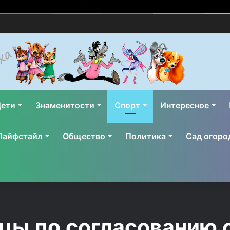
ети
Знаменитости
Спорт
Интересное
Лайфстайл
Общество
Политика
Сад огоро
цы по согласованию 