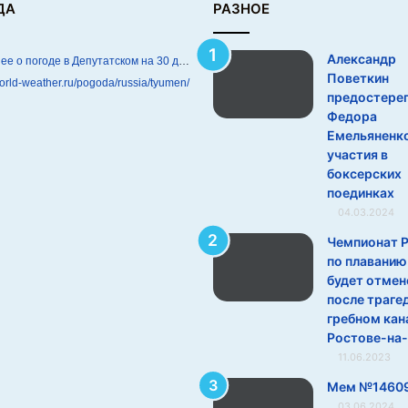
ДА
РАЗНОЕ
Александр
Подробнее о погоде в Депутатском на 30 дней
Поветкин
world-weather.ru/pogoda/russia/tyumen/
предостере
Федора
Емельяненко
участия в
боксерских
поединках
04.03.2024
Чемпионат 
по плаванию
будет отмен
после траге
гребном кан
Ростове-на
11.06.2023
Мем №1460
03.06.2024