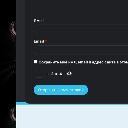
е
н
т
Имя
*
а
р
Email
*
и
й
*
Сохранить моё имя, email и адрес сайта в э
+
2
=
4