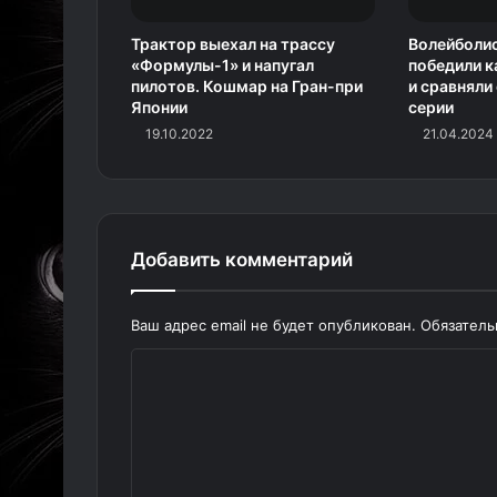
Трактор выехал на трассу
Волейболи
«Формулы-1» и напугал
победили к
пилотов. Кошмар на Гран-при
и сравняли
Японии
серии
19.10.2022
21.04.2024
Добавить комментарий
Ваш адрес email не будет опубликован.
Обязател
К
о
м
м