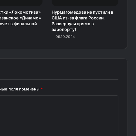
стки «Локомотива»
Нурмагомедова не пустили в
азанское «Динамо»
США из-за флага России.
 счет в финальной
Развернули прямо в
аэропорту!
09.10.2024
ьные поля помечены
*