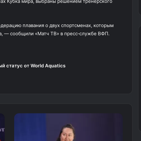
пах Кубка мира, выбраны решением тренерского
едерацию плавания о двух спортсменах, которым
а, — сообщили «Матч ТВ» в пресс‑службе ВФП.
й статус от World Aquatics