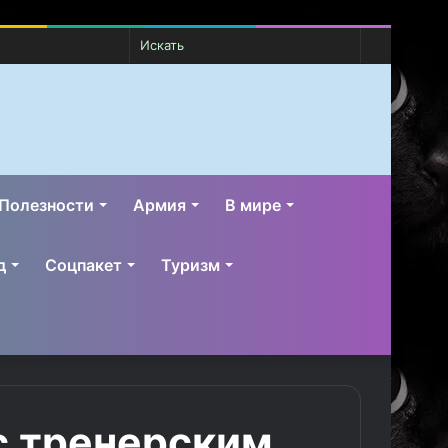
Случайная
Switch
Искать
статья
skin
Полезности
Армия
В мире
д
Соцпакет
Туризм
с тренерским