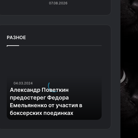
07.08.2026
РАЗНОЕ
А
л
е
к
с
04.03.2024
а
Александр Поветкин
н
предостерег Федора
д
Емельяненко от участия в
р
боксерских поединках
П
о
в
е