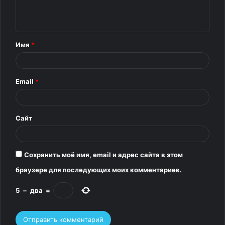
е
н
т
Имя
*
а
р
Email
*
и
й
*
Сайт
Сохранить моё имя, email и адрес сайта в этом
браузере для последующих моих комментариев.
5
−
два
=