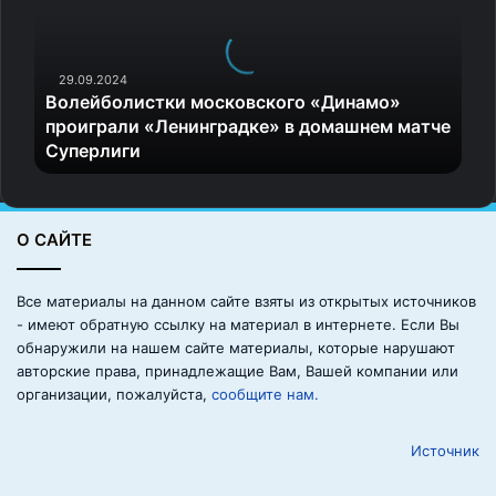
е
й
б
о
29.09.2024
Волейболистки московского «Динамо»
л
проиграли «Ленинградке» в домашнем матче
и
Суперлиги
с
т
к
и
О САЙТЕ
м
о
с
Все материалы на данном сайте взяты из открытых источников
к
- имеют обратную ссылку на материал в интернете. Если Вы
о
обнаружили на нашем сайте материалы, которые нарушают
в
авторские права, принадлежащие Вам, Вашей компании или
с
организации, пожалуйста,
сообщите нам.
к
о
Источник
г
о