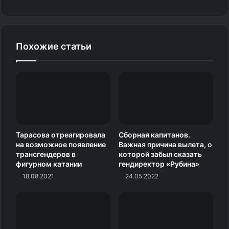
8 (8). Бен Шелтон (США) — 1120
9 (9). Алекс де Минор (Австралия) — 1095
Похожие статьи
10 (10). Томми Пол (США) — 1000…
17 (17). Даниил Медведев — 820…
21 (22). Андрей Рублев — 740…
Тарасова отреагировала
Сборная капитанов.
на возможное появление
Важная причина вылета, о
75 (75). Карен Хачанов (все — Россия) — 260.
трансгендеров в
которой забыл сказать
фигурном катании
гендиректор «Рубина»
Источник
18.08.2021
24.05.2022