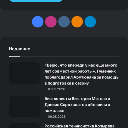
F
I
v
О
T
a
n
k
д
e
c
s
.
н
l
Недавнее
e
t
c
о
e
«Верю, что впереди у нас еще много
b
a
o
к
g
лет совместной работы». Гуменник
поблагодарил Арутюняна за помощь
o
g
m
л
r
в подготовке к сезону
o
07.08.2026
r
а
a
Биатлонисты Виктория Метеля и
k
a
с
m
Даниил Серохвостов объявили о
помолвке
m
с
06.08.2026
н
Российская теннисистка Козырева