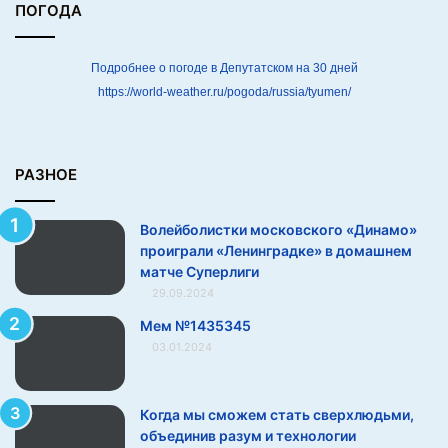
«
ПОГОДА
Д
и
н
Подробнее о погоде в Депутатском на 30 дней
а
https://world-weather.ru/pogoda/russia/tyumen/
м
о
»
п
РАЗНОЕ
р
о
Волейболистки московского «Динамо»
и
проиграли «Ленинградке» в домашнем
г
матче Суперлиги
р
29.09.2024
а
л
Мем №1435345
и
03.01.2024
«
Л
е
Когда мы сможем стать сверхлюдьми,
н
объединив разум и технологии
и