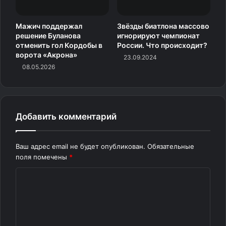
Мажич поддержал
Звёзды биатлона массово
решение Буланова
игнорируют чемпионат
отменить гол Кордобы в
России. Что происходит?
ворота «Акрона»
23.09.2024
08.05.2026
Добавить комментарий
Ваш адрес email не будет опубликован.
Обязательные
поля помечены
*
К
о
м
м