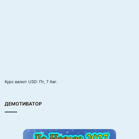
е
С
у
п
е
р
л
и
г
и
Курс валют
USD
: Пт, 7 Авг.
ДЕМОТИВАТОР