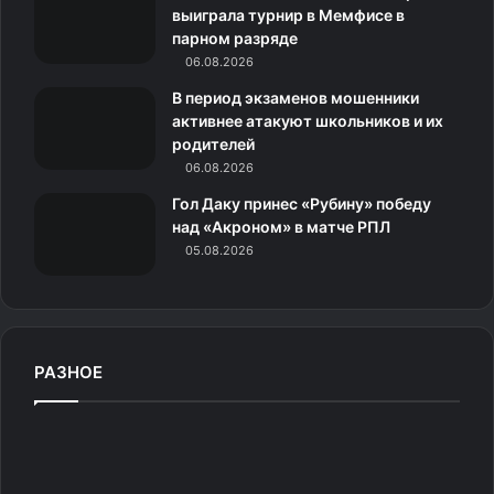
выиграла турнир в Мемфисе в
и
парном разряде
06.08.2026
к
В период экзаменов мошенники
и
активнее атакуют школьников и их
родителей
06.08.2026
Гол Даку принес «Рубину» победу
над «Акроном» в матче РПЛ
05.08.2026
РАЗНОЕ
В
о
л