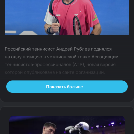
Российский теннисист Андрей Рублев поднялся
на одну позицию в чемпионской гонке Ассоциации
теннисистов‑профессионалов (АТР), новая версия
которой опубликована на сайте организации.
Показать больше
Рублев теперь занимает 21‑ю строчку. Даниил
Медведев располагается на 17‑й строчке, Карен
Хачанов идет 75‑м.
Лидером является итальянец Янник Синнер,
отбывающий временную дисквалификацию за допинг.
На второй позиции располагается немец Александр