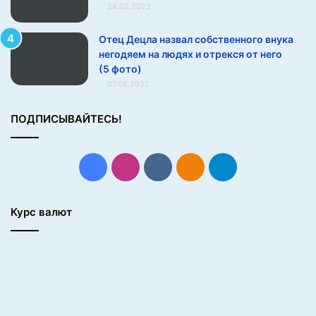
28.02.2022
н
г
Отец Децла назвал собственного внука
р
негодяем на людях и отрекся от него
а
(5 фото)
д
07.08.2021
к
е
»
ПОДПИСЫВАЙТЕСЬ!
в
д
о
Facebook
Instagram
vk.com
Одноклассники
Telegram
м
а
ш
Курс валют
н
е
м
м
а
т
ч