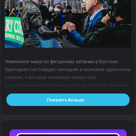
Чемпионат мира по фигурному катанию в Бостоне
преподнес настоящую сенсацию в мужском одиночном
катании, с которой напрямую связан наш
прославленный спортсмен и тренер. Алексей Урманов
помог Михаилу Шайдорову из Казахстана стать вторым
Показать больше
на главном старте сезона, уступив только
фантастическому Илье Малинину.
Как ему это вообще удалось?