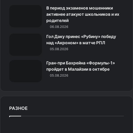
мы разговариваем на одном
m
с
языке и понимаем друг друга
В период экзаменов мошенники
н
активнее атакуют школьников и их
с полуслова. По ходу сезона
родителей
было понимание того, что это уже
и
06.08.2026
не мальчишка, как я его порой
к
Гол Даку принес «Рубину» победу
называл какое-то время назад,
над «Акроном» в матче РПЛ
а это уже настоящий мужчина.
и
05.08.2026
Гран‑при Бахрейна «Формулы‑1»
пройдет в Малайзии в октябре
05.08.2026
Я ему после произвольной
сказал: «Слушай, ты настоящий
мужик». Он уже проявляет,
РАЗНОЕ
продолжает, вернее, проявлять
свои бойцовские качества, свой
М
характер. Он показывает
е