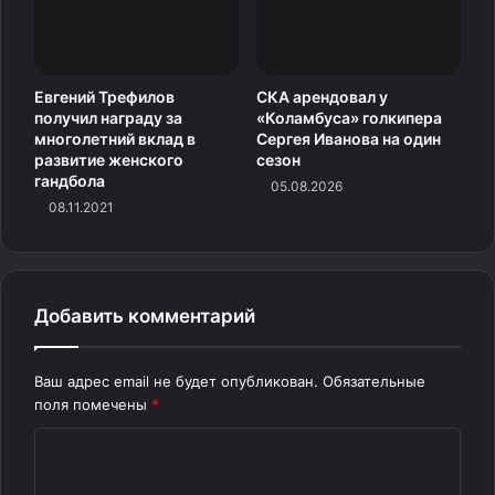
достижение ему покорилось. Серебро чемпионата
мира — такого он едва ли мог ожидать.
Евгений Трефилов
СКА арендовал у
получил награду за
«Коламбуса» голкипера
многолетний вклад в
Сергея Иванова на один
развитие женского
сезон
гандбола
05.08.2026
— Я не могу в это поверить.
08.11.2021
Я не думал о медали, когда
выходил кататься. Я просто хотел
сделать это как можно лучше,
наслаждаться всеми эмоциями
Добавить комментарий
на этой прекрасной арене.
Хотелось выложиться
Ваш адрес email не будет опубликован.
Обязательные
по максимуму. Не думал, что
поля помечены
*
закончу сезон таким образом, —
К
цитирует Шайдорова
пресс‑служба ISU.
о