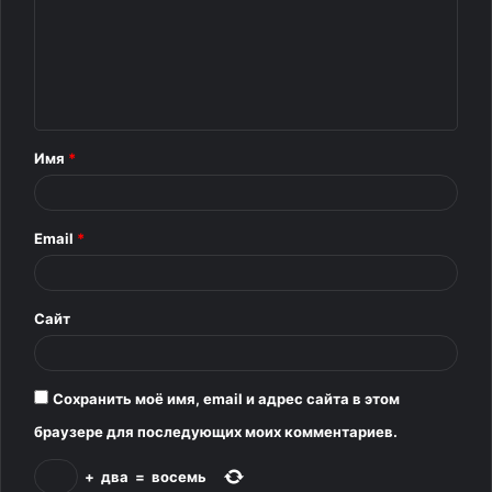
м
м
е
н
т
Имя
*
а
р
Email
*
и
й
*
Сайт
Сохранить моё имя, email и адрес сайта в этом
Михаил Шайдоров / Фото: © Joosep Martinson —
браузере для последующих моих комментариев.
International Skating Union / Contributor / International
Skating Union / Gettyimages.ru
+
два
=
восемь