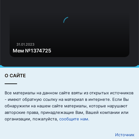
хорошее катание, доказывает
м
№
из турнира в турнир, что
1
мы здесь не просто так, а что
3
мы действительно сильные.
7
Спортсмен должен говорить
4
7
31.01.2023
об этом своими выступлениями,
Мем №1374725
2
своими прокатами, что,
5
в принципе, Мишка и делает, —
цитирует Урманова «Матч ТВ».
О САЙТЕ
Все материалы на данном сайте взяты из открытых источников
Вне всяких сомнений, это был прорывной сезон для
- имеют обратную ссылку на материал в интернете. Если Вы
фигуриста, но категорически нельзя сказать, что
обнаружили на нашем сайте материалы, которые нарушают
Михаил появился из ниоткуда. Начав заниматься
авторские права, принадлежащие Вам, Вашей компании или
фигурным катанием под руководством отца,
организации, пожалуйста,
сообщите нам.
многократного чемпиона Казахстана Станислава
Шайдорова, он впоследствии понял, что для
Источник