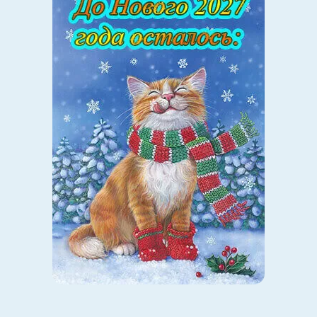
Вместе с женой он ждет второго ребенка, активно
делится этим в соцсетях и наслаждается временем
дома, которое раньше отнимал спорт.
Камбэк или игра на публику?
Победа Йоханнеса в Дрездене и его слова о возможном
возвращении — отличный инфоповод. Но они также
открывают старые вопросы. Если братья действительно
ушли ради семьи, зачем тогда снова заводить
разговоры про Олимпиаду? А если уход был связан
с чем-то иным, то нынешние намеки только усиливают
подозрения.
Ясно одно: Йоханнес и Тарьей остаются в центре
внимания. Их наследие — десятки медалей, титулы
и эпоха норвежского доминирования. Но история