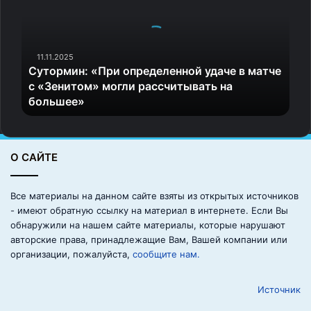
огласке. Надо вывести их на чистую воду. Это же
о
нелогично, что братья Бё так резко перед
р
м
Олимпийскими играми решили завершить карьеру.
и
11.11.2025
Сутормин: «При определенной удаче в матче
н
Йоханнес глупо аргументировал завершение карьеры,
с «Зенитом» могли рассчитывать на
:
что он устал без своей семьи. При этом он сейчас
большее»
«
на пике формы, да пробеги ты еще одну Олимпиаду,
П
р
а потом всю жизнь будешь с семьей. Думаю, что
и
норвежцам поставили условия, при которых
О САЙТЕ
о
их махинации с терапевтическими исключениями
п
будут раскрыты. Вот эти мошенники и засобирались
р
Все материалы на данном сайте взяты из открытых источников
е
внезапно заканчивать карьеру, чтобы не обнаружилась
- имеют обратную ссылку на материал в интернете. Если Вы
д
правда, — цитирует Васильева «ВсеПроСпорт».
обнаружили на нашем сайте материалы, которые нарушают
е
авторские права, принадлежащие Вам, Вашей компании или
л
организации, пожалуйста,
сообщите нам.
е
н
Источник
н
о