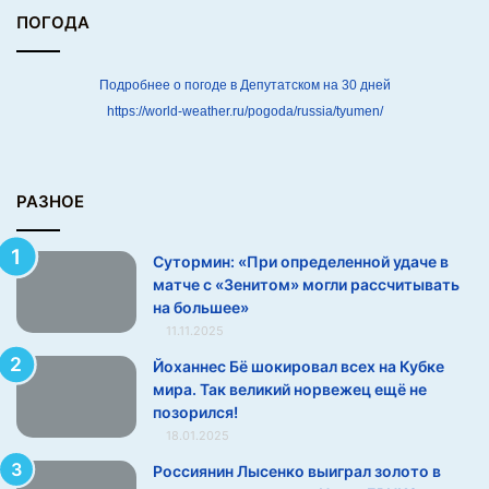
й
ПОГОДА
у
д
а
Подробнее о погоде в Депутатском на 30 дней
ч
https://world-weather.ru/pogoda/russia/tyumen/
е
в
м
а
РАЗНОЕ
т
ч
Фото: © Sven Hoppe / dpa / Global Look Press
Сутормин: «При определенной удаче в
е
матче с «Зенитом» могли рассчитывать
с
на большее»
Эксперты вспоминали давние дискуссии
«
11.11.2025
З
о терапевтических исключениях в Норвегии. Факт, что
е
Йоханнес Бё шокировал всех на Кубке
два лидера мирового биатлона ушли синхронно
н
мира. Так великий норвежец ещё не
и неожиданно, выглядел странно. И теперь еще
и
позорился!
страннее звучат разговоры о возвращении: если уход
т
18.01.2025
о
был окончательным, значит, братья сознательно хотели
Россиянин Лысенко выиграл золото в
м
пропустить Игры.