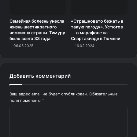
лыжи «Bødium» — отсылка к бесчисленным подиумам.
Семейная болезнь унесла
«Страшновато бежать в
жизнь шестикратного
такую погоду». Устюгов
чемпиона страны. Тимуру
— о марафоне на
было всего 33 года
Спартакиаде в Тюмени
06.05.2025
16.02.2024
Добавить комментарий
Ваш адрес email не будет опубликован.
Обязательные
поля помечены
*
Йоханнес Бё и Тарьей Бё / Фото: © Johannes Thingnes
К
Bo / Getty Images Sport / Gettyimages.ru
о
м
Йоханнес объяснял решение усталостью от постоянных