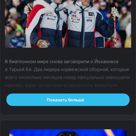
В биатлонном мире снова заговорили о Йоханнесе
и Тарьей Бё. Два лидера норвежской сборной, которые
всего несколько месяцев назад официально завершили
карьеру, вдруг допустили возможность вернуться
в спорт ради Олимпиады-2026 в Италии. Поводом стала
Показать больше
победа младшего брата в «Гонке легенд» в Дрездене.