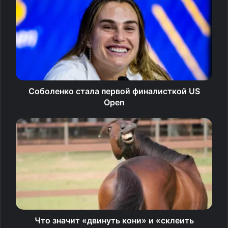
— Возможно, мы вернемся,
чтобы принять участие
в Олимпиаде, — сказал Йоханнес
в интервью Ski Nordique.
И добавил уже в соцсетях.
Соболенко стала первой финалисткой US
Open
— Чистая стрельба и победа!
Думаю, в этом потрясающем
виде спорта мне больше всего
будет не хватать этой
возможности выступать в гонках
перед тысячами зрителей.
Что значит «двинуть кони» и «склеить