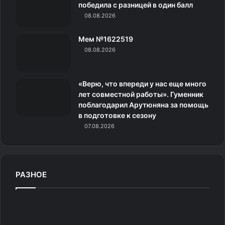
н
победила с разницей в один балл
08.08.2026
и
Казалось, мотивы понятны. Но вот момент ухода —
Мем №1622519
к
за полтора года до Олимпиады — вызвал вопросы.
08.08.2026
и
Подозрительный тайминг
«Верю, что впереди у нас еще много
лет совместной работы». Гуменник
В России на ситуацию сразу обратили внимание.
поблагодарил Арутюняна за помощь
Двукратный олимпийский чемпион Дмитрий Васильев
в подготовке к сезону
высказался резко.
07.08.2026
— Надеюсь, что на этом век норвежского беспредела
заканчивается. Необходимо провести независимое
РАЗНОЕ
расследование в отношении братьев Бё. Да вообще
надо проверить всех норвежских спортсменов
С
за последние 15 лет, какие у них болезни, какие
у
запрещенные препараты они принимали, и предать это
т