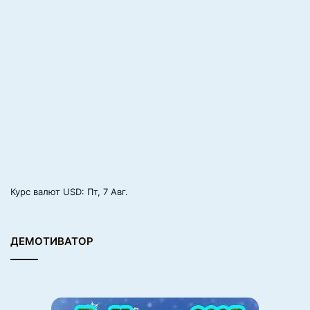
п
и
а
д
е
‑
2
0
2
4
в
П
а
р
Курс валют
USD
: Пт, 7 Авг.
и
ж
е
ДЕМОТИВАТОР