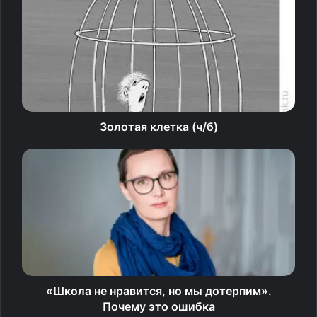
спортивную нацию. Просто выгнать россиян
с ЧМ оказалось мало. Так что в последний момент нашу
сборную заменили на… украинскую.
Что это: странная провокация или удивительное
стечение обстоятельств?
Золотая клетка (ч/б)
«Долгожданные» санкции
На правах хозяйки сборная России по волейболу
первой пробилась на чемпионат мира-2022 —
и первой же из него вылетела, даже не успев там
выступить. Ещё в конце февраля голландские атлеты
начали угрожать Международной федерации
волейбола (FIVB) бойкотировать турнир, если в нём
будут участвовать россияне, и уже в начале марта
«Школа не нравится, но мы дотерпим».
организации пришлось последовать примеру других
Почему это ошибка
подобных союзов.