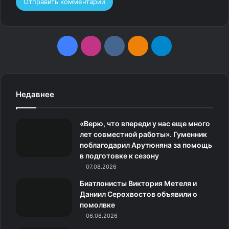
F
I
v
О
T
a
n
k
д
e
c
s
.
н
l
Недавнее
e
t
c
о
e
«Верю, что впереди у нас еще много
b
a
o
к
g
лет совместной работы». Гуменник
поблагодарил Арутюняна за помощь
o
g
m
л
r
в подготовке к сезону
o
07.08.2026
r
а
a
Фото: © Kacper Kirklewski / 400 mm.Pl / Keystone Press
Биатлонисты Виктория Метеля и
k
a
с
m
Agency / Global Look Press
Даниил Серохвостов объявили о
помолвке
m
с
В действительности, однако, решение FIVB
06.08.2026
объясняется сугубо спортивными причинами. Дело