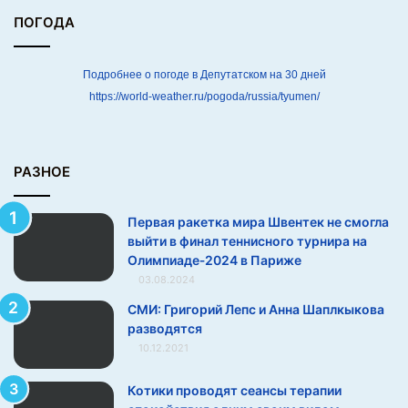
н
ПОГОДА
е
с
м
Подробнее о погоде в Депутатском на 30 дней
о
https://world-weather.ru/pogoda/russia/tyumen/
г
л
а
в
РАЗНОЕ
ы
й
Первая ракетка мира Швентек не смогла
т
выйти в финал теннисного турнира на
и
Олимпиаде‑2024 в Париже
в
03.08.2024
ф
и
СМИ: Григорий Лепс и Анна Шаплкыкова
н
разводятся
а
10.12.2021
л
т
Котики проводят сеансы терапии
е