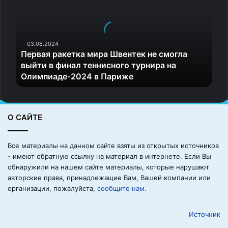
р
назвать «удобной», но нагружать решение FIVB лишним
в
символизмом всё-таки не стоит.
а
я
р
03.08.2024
Источник
Первая ракетка мира Швентек не смогла
а
выйти в финал теннисного турнира на
к
Олимпиаде‑2024 в Париже
е
т
к
а
О САЙТЕ
м
и
р
Все материалы на данном сайте взяты из открытых источников
а
- имеют обратную ссылку на материал в интернете. Если Вы
Ш
обнаружили на нашем сайте материалы, которые нарушают
в
авторские права, принадлежащие Вам, Вашей компании или
е
организации, пожалуйста,
сообщите нам.
н
т
Источник
е
к