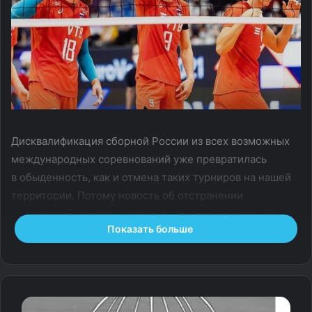
Дисквалификация сборной России из всех возможных
международных соревнований уже превратилась
в обыденность, как и отмена таких турниров на нашей
территории. Потому новость об отстранении
российской команды с чемпионата мира по волейболу
Показать больше
едва ли кого-то удивила, как и потеря страной статуса
хозяйки самого турнира.
Однако в Международной федерации всё-таки нашли,
чем поразить «отменённую» по всем фронтам