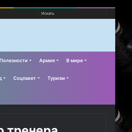
Случайная
Switch
Искать
статья
skin
Полезности
Армия
В мире
д
Соцпакет
Туризм
о тренера