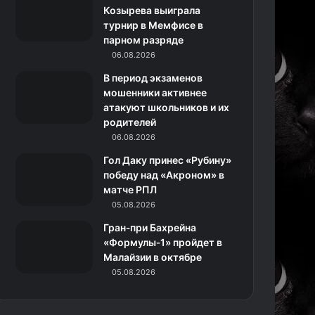
k
a
с
m
Козырева выиграла
турнир в Мемфисе в
m
с
парном разряде
06.08.2026
н
В период экзаменов
и
мошенники активнее
атакуют школьников и их
к
родителей
06.08.2026
и
Гол Даку принес «Рубину»
победу над «Акроном» в
матче РПЛ
05.08.2026
Гран‑при Бахрейна
«Формулы‑1» пройдет в
Малайзии в октябре
05.08.2026