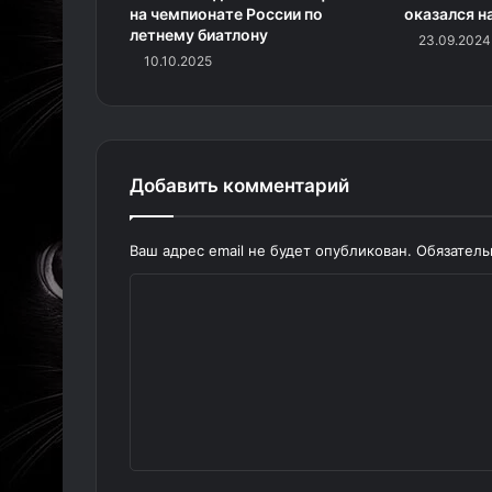
на чемпионате России по
оказался н
летнему биатлону
23.09.2024
10.10.2025
Добавить комментарий
Ваш адрес email не будет опубликован.
Обязател
К
о
м
м
е
н
т