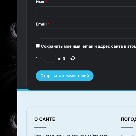
Имя
*
а
р
Email
*
и
й
*
Сохранить моё имя, email и адрес сайта в э
1
−
=
0
О САЙТЕ
ПОГО