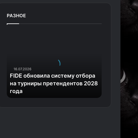
РАЗНОЕ
F
I
D
E
о
б
16.07.2026
н
FIDE обновила систему отбора
о
на турниры претендентов 2028
в
года
и
л
а
с
и
с
т
е