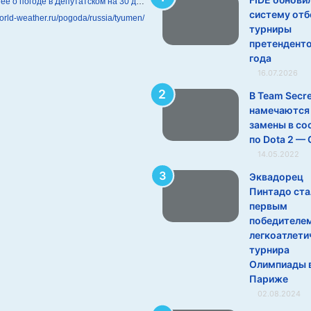
Подробнее о погоде в Депутатском на 30 дней
систему отб
world-weather.ru/pogoda/russia/tyumen/
турниры
претендент
года
16.07.2026
В Team Secre
намечаются
замены в со
по Dota 2 —
14.05.2022
Эквадорец
Пинтадо ста
первым
победителе
легкоатлети
турнира
Олимпиады 
Париже
02.08.2024