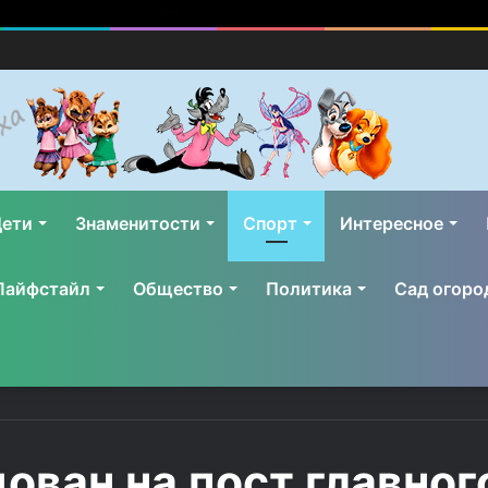
ети
Знаменитости
Спорт
Интересное
Лайфстайл
Общество
Политика
Сад огоро
ван на пост главног