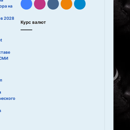
Facebook
Instagram
vk.com
Одноклассники
Telegram
ора на
ов 2028
Курс валют
t
ставе
 СМИ
л
м
ческого
в