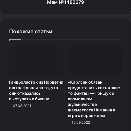
«Советский спорт».
Мем №1482679
На счету Двалишвили 18 побед при четырех
поражениях в смешанных единоборствах.
Похожие статьи
Все турниры UFC в прямом эфире транслируются
на телеканалах «Матч ТВ» и «Матч! Боец».
Читайте также:
Гандболисток из Норвегии
«Карлсен обязан
«Он пытается избежать боя с Умаром
оштрафовали за то, что
предоставить хоть какие-
Нурмагомедовым» — тренер Гасаналиев о
они отказались
то факты» — Грищук о
словах Двалишвили про Дагестан
«Уверен, ему
выступать в бикини
возможном
жульничестве
кто‑то мог сказать: «Попробуй эту тему качнуть»
07.08.2021
шахматиста Ниманна в
— Гаджиев о словах Двалишвили про Дагестан
игре с норвежцем
16.09.2022
Источник