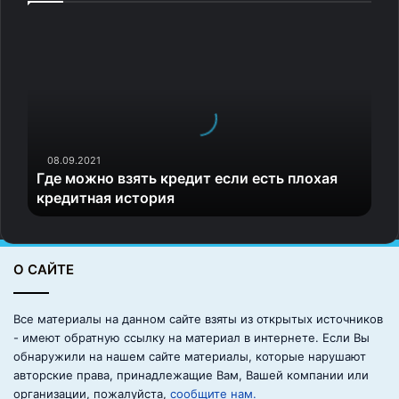
Г
д
е
м
о
ж
н
о
08.09.2021
Где можно взять кредит если есть плохая
в
кредитная история
з
я
т
ь
О САЙТЕ
к
р
е
Все материалы на данном сайте взяты из открытых источников
д
- имеют обратную ссылку на материал в интернете. Если Вы
и
обнаружили на нашем сайте материалы, которые нарушают
т
авторские права, принадлежащие Вам, Вашей компании или
е
организации, пожалуйста,
сообщите нам.