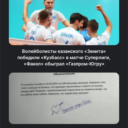
— Не думаю, что Мераб надолго
задержится в чемпионах. Ему
уже 33 года. Нет ни ударки,
ни партера. Есть неплохая
Волейболисты казанского «Зенита»
защита и огромное желание.
победили «Кузбасс» в матче Суперлиги,
Но оно лишь на один раз, когда
«Факел» обыграл «Газпром‑Югру»
ты завоёвываешь пояс. Мне
кажется, у него не будет
желания постоянно его
защищать. Одной выносливости
недостаточно. В 34 года и этому
придёт конец. Следующий бой,
скорее всего, проиграет, —
приводит слова Тактарова