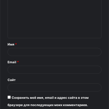
о
м
м
е
н
т
Имя
*
а
р
Email
*
и
й
*
Сайт
Сохранить моё имя, email и адрес сайта в этом
браузере для последующих моих комментариев.