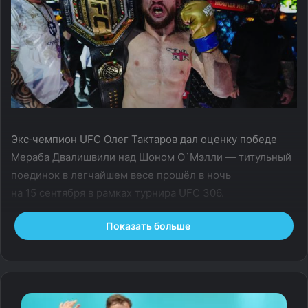
Экс‑чемпион UFC Олег Тактаров дал оценку победе
Мераба Двалишвили над Шоном О`Мэлли — титульный
поединок в легчайшем весе прошёл в ночь
на 15 сентября в рамках турнира UFC 306.
Показать больше
Бой продлился все пять раундов и завершился победой
Двалишвили единогласным решением судей, благодаря
чему он стал новым обладателем чемпионского пояса
UFC в легчайшем весе.