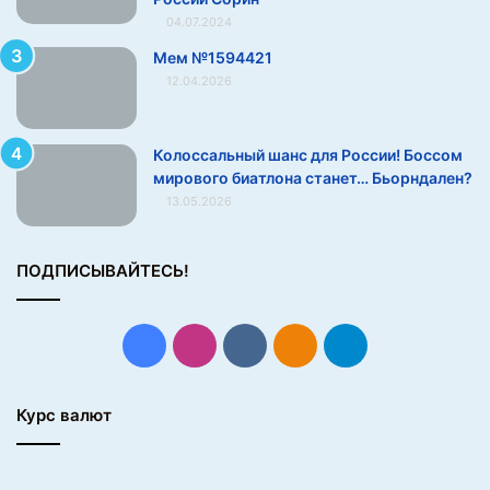
и
04.07.2024
с
Мем №1594421
т
12.04.2026
о
р
и
Колоссальный шанс для России! Боссом
я
мирового биатлона станет… Бьорндален?
13.05.2026
ПОДПИСЫВАЙТЕСЬ!
Facebook
Instagram
vk.com
Одноклассники
Telegram
Курс валют