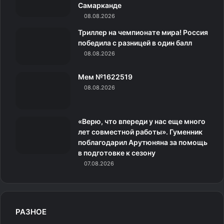
k
a
с
m
Самарканде
08.08.2026
m
с
Триллер на чемпионате мира! Россия
н
победила с разницей в один балл
08.08.2026
и
Мем №1622519
к
08.08.2026
и
«Верю, что впереди у нас еще много
лет совместной работы». Гуменник
поблагодарил Арутюняна за помощь
в подготовке к сезону
07.08.2026
РАЗНОЕ