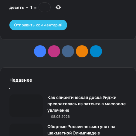
девять
−
1
=
F
I
v
О
T
a
n
k
д
e
c
s
.
н
l
Недавнее
e
t
c
о
e
Как спиритическая доска Уиджи
b
a
o
к
g
превратилась из патента в массовое
увлечение
o
g
m
л
r
08.08.2026
o
r
а
a
Сборные России не выступят на
шахматной Олимпиаде в