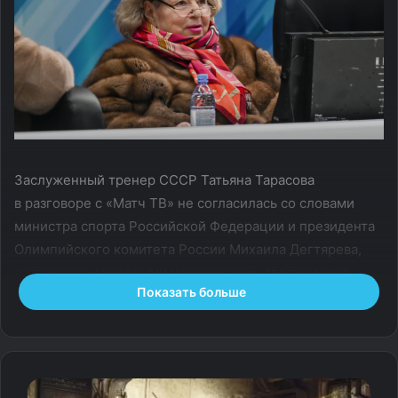
Заслуженный тренер СССР Татьяна Тарасова
в разговоре с «Матч ТВ» не согласилась со словами
министра спорта Российской Федерации и президента
Олимпийского комитета России Михаила Дегтярева,
назвавшего «липовыми чемпионами» спортсменов,
Показать больше
которые побеждают на международных соревнованиях
по фигурному катанию без конкуренции со стороны
россиян.
В пятницу на Петербургском международном