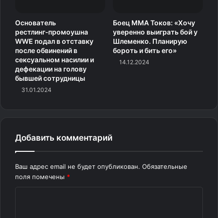
несправедливость. Соревнования, к сожалению,
Основатель
Боец MMA Токов: «Хочу
проходили и проходят без наших спортсменов. И когда
рестлинг‑промоушна
уверенно выиграть бой у
это закончится, мы не знаем, — сказала Тарасова «Матч
WWE подал в отставку
Шлеменко. Планирую
ТВ».
после обвинений в
бороть и бить его»
сексуальном насилии и
14.12.2024
дефекации на голову
Международный союз конькобежцев допустил
бывшей сотрудницы
до отборочных соревнований на Олимпийские игры
31.01.2024
российских фигуристов Аделию Петросян, Алину
Горбачеву, Петра Гуменника и Владислава Дикиджи
в нейтральном статусе. Петросян и Гуменник — первые
номера, Горбачева и Дикиджи — запасные.
Добавить комментарий
Отборочный турнир состоится в сентябре в Пекине.
Олимпийские игры пройдут 6–22 февраля в Милане
Ваш адрес email не будет опубликован.
Обязательные
и Кортина‑д’Ампеццо.
поля помечены
*
К
Читайте также:
о