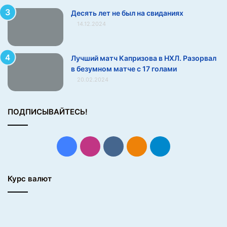
к
Десять лет не был на свиданиях
о
14.12.2024
й
с
б
Лучший матч Капризова в НХЛ. Разорвал
о
в безумном матче с 17 голами
р
20.02.2024
н
о
й
ПОДПИСЫВАЙТЕСЬ!
Р
о
с
с
Facebook
Instagram
vk.com
Одноклассники
Telegram
и
и
Курс валют