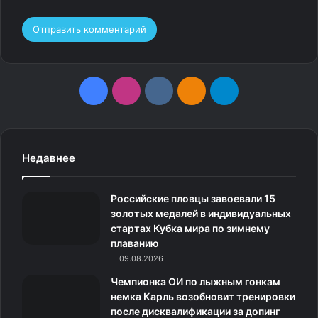
F
I
v
О
T
a
n
k
д
e
c
s
.
н
l
Недавнее
e
t
c
о
e
Российские пловцы завоевали 15
b
a
o
к
g
золотых медалей в индивидуальных
стартах Кубка мира по зимнему
o
g
m
л
r
плаванию
o
09.08.2026
r
а
a
Чемпионка ОИ по лыжным гонкам
k
a
с
m
немка Карль возобновит тренировки
после дисквалификации за допинг
m
с