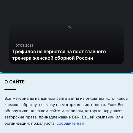
Т
р
е
ф
и
л
о
в
07.09.2021
Трефилов не вернется на пост главного
н
тренера женской сборной России
е
в
е
р
О САЙТЕ
н
е
т
Все материалы на данном сайте взяты из открытых источников
с
- имеют обратную ссылку на материал в интернете. Если Вы
я
обнаружили на нашем сайте материалы, которые нарушают
н
авторские права, принадлежащие Вам, Вашей компании или
а
организации, пожалуйста,
сообщите нам.
п
о