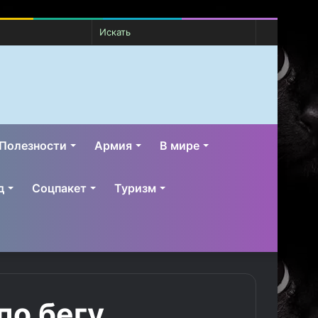
Случайная
Switch
Искать
статья
skin
Полезности
Армия
В мире
д
Соцпакет
Туризм
по бегу