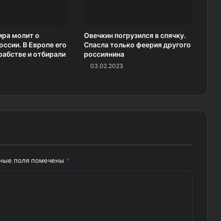
ра молит о
Овечкин погрузился в спячку.
оссии. В Европе его
Спасла только феерия другого
рабстве и отбирали
россиянина
03.02.2023
ьные поля помечены
*