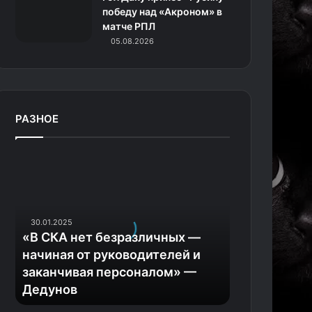
победу над «Акроном» в
матче РПЛ
05.08.2026
РАЗНОЕ
«
В
С
К
А
30.01.2025
н
«В СКА нет безразличных —
е
начиная от руководителей и
т
заканчивая персоналом» —
б
Дедунов
е
з