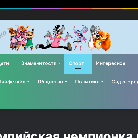
ети
Знаменитости
Спорт
Интересное
Лайфстайл
Общество
Политика
Сад огоро
мпийская чемпионка 