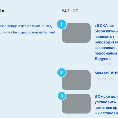
ДА
РАЗНОЕ
«В СКА нет
Подробнее о погоде в Депутатском на 30 дней
безразличн
world-weather.ru/pogoda/russia/tyumen/
начиная от
руководител
заканчивая
персоналом
Дедунов
30.01.2025
Мем №1351
25.09.2022
В Омске до
установить
памятник вр
Он останови