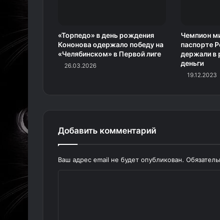
«Торпедо» в день рождения
Чемпион ми
Кононова одержало победу на
паспорте Р
«Челябинском» в Первой лиге
держали в 
деньги
26.03.2026
19.12.2023
Добавить комментарий
Ваш адрес email не будет опубликован.
Обязател
К
о
м