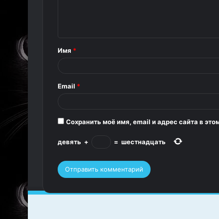
м
е
н
т
Имя
*
а
р
Email
*
и
й
*
Сохранить моё имя, email и адрес сайта в э
девять
+
=
шестнадцать