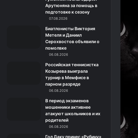
Арутюняна за помощь в
o
r
а
a
подготовке к сезону
k
a
с
m
07.08.2026
Биатлонисты Виктория
m
с
Метеля и Даниил
Серохвостов объявили о
н
помолвке
06.08.2026
и
Российская теннисистка
к
Козырева выиграла
турнир в Мемфисе в
и
парном разряде
06.08.2026
В период экзаменов
мошенники активнее
атакуют школьников и их
родителей
06.08.2026
Гол Даку принес «Рубину»