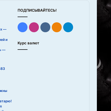
ПОДПИСЫВАЙТЕСЬ!
Facebook
Instagram
vk.com
Одноклассники
Telegram
ых —
ей и
Курс валют
» —
583
лжны
атарю!
л