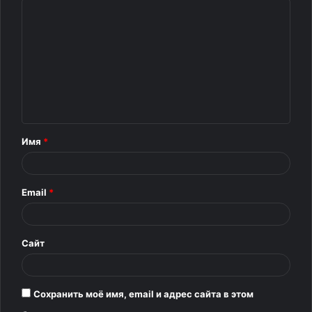
К
о
м
м
е
н
т
Имя
*
а
р
Email
*
и
й
*
Сайт
Сохранить моё имя, email и адрес сайта в этом