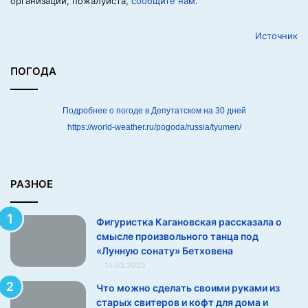
организации, пожалуйста,
сообщите нам.
я
р
Источник
а
с
с
ПОГОДА
к
а
з
Подробнее о погоде в Депутатском на 30 дней
а
https://world-weather.ru/pogoda/russia/tyumen/
л
а
о
с
РАЗНОЕ
м
ы
Фигуристка Кагановская рассказала о
с
смысле произвольного танца под
л
«Лунную сонату» Бетховена
е
15.03.2025
п
р
Что можно сделать своими руками из
о
старых свитеров и кофт для дома и