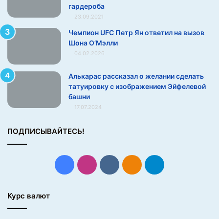
и
гардероба
з
23.09.2021
в
Чемпион UFC Петр Ян ответил на вызов
о
Шона О’Мэлли
л
ь
04.02.2026
н
о
Алькарас рассказал о желании сделать
г
татуировку с изображением Эйфелевой
о
башни
т
17.07.2024
а
н
ПОДПИСЫВАЙТЕСЬ!
ц
а
п
Facebook
Instagram
vk.com
Одноклассники
Telegram
о
д
«
Курс валют
Л
у
н