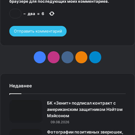
браузере для последующих моих комментариев.
−
два
=
6
F
I
v
О
T
a
n
k
д
e
c
s
.
н
l
Недавнее
e
t
c
о
e
БК «Зенит» подписал контракт с
b
a
o
к
g
американским защитником Нэйтом
Мэйсоном
o
g
m
л
r
09.08.2026
o
r
а
a
Фотографии позитивных зверюшек,