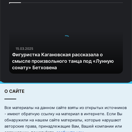
Ф
и
г
у
р
и
с
15.03.2025
Фигуристка Кагановская рассказала о
т
смысле произвольного танца под «Лунную
к
сонату» Бетховена
а
К
а
г
О САЙТЕ
а
н
о
Все материалы на данном сайте взяты из открытых источников
в
- имеют обратную ссылку на материал в интернете. Если Вы
с
обнаружили на нашем сайте материалы, которые нарушают
к
авторские права, принадлежащие Вам, Вашей компании или
а