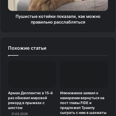
санкциями.
Мы направили организаторам турнира официальный
Пушистые котейки показали, как можно
запрос на предоставление подробной информации
правильно расслабляться
и предпримем все необходимые действия для
обеспечения соблюдения наших правил и принципов
на всех мероприятиях, — говорится в тексте
Похожие статьи
пресс‑релиза.
Письмо поступило в то время, когда престижная
веломногодневка «Вуэльта Испании» была охвачена
антиизраильскими протестами, которые угрожали
проведению всей гонки.
Арман Дюплантис в 15‑й
Илюмжинов заявил о
Источник
раз обновил мировой
намерении вернуться на
рекорд в прыжках с
пост главы FIDE и
шестом
предложил Трампу
сыграть с ним в шахматы
21.03.2026