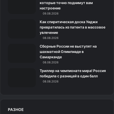
которые точно поднимут вам
k
a
с
m
настроение
09.08.2026
m
с
Как спиритическая доска Уиджи
н
превратилась из патента в массовое
увлечение
и
08.08.2026
к
Сборные России не выступят на
шахматной Олимпиаде в
и
Самарканде
08.08.2026
Триллер на чемпионате мира! Россия
победила с разницей в один балл
08.08.2026
РАЗНОЕ