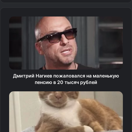
выступать только под флагом FIDE.
Организаторы турнира, который состоится
на следующей неделе, направили письмо семи
израильтянам, утверждая, что решение было принято
по «причинам, не зависящим от нас».
— FIDE известно о сообщениях о якобы принятом
на турнире в Испании решении запретить израильским
шахматистам участвовать под своим национальным
Дмитрий Нагиев пожаловался на маленькую
флагом.
пенсию в 20 тысяч рублей
FIDE решительно осуждает любые формы
дискриминации, в том числе по признаку
национальности и флага. К Израилю и его игрокам
применяются те же правила, что и ко всем остальным
федерациям‑членам, не находящимся под какими‑либо