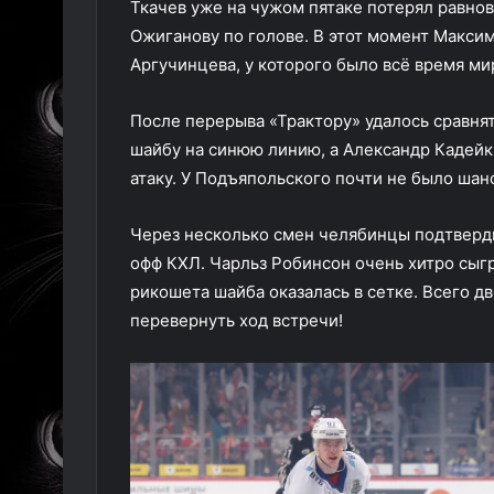
Ткачев уже на чужом пятаке потерял равно
Ожиганову по голове. В этот момент Макси
Аргучинцева, у которого было всё время мир
После перерыва «Трактору» удалось сравнят
шайбу на синюю линию, а Александр Кадейк
атаку. У Подъяпольского почти не было шанс
Через несколько смен челябинцы подтверди
офф КХЛ. Чарльз Робинсон очень хитро сыгра
рикошета шайба оказалась в сетке. Всего д
перевернуть ход встречи!