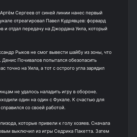
 Артём Сергеев от синей линии нанес первый
 Фукале отреагировал Павел Кудрявцев: форвард
ов и отдал передачу на Джордана Уила, который
сандр Рыков не смог вывести шайбу из зоны, что
». Денис Почивалов попытался обезопасить
с точно на Уила, а тот с острого угла зарядил
нцам не удалось наладить игру в обороне.
ходили один на один с Фукале. К счастью для
справился со своей работой.
пизода, которые привели к голу хозяев. Сначала
овым выключил из игры Седрика Пакетта. Затем