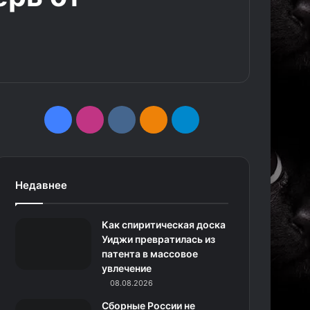
F
I
v
О
T
a
n
k
д
e
c
s
.
н
l
Недавнее
e
t
c
о
e
Как спиритическая доска
b
a
o
к
g
Уиджи превратилась из
патента в массовое
o
g
m
л
r
увлечение
o
r
08.08.2026
а
a
Сборные России не