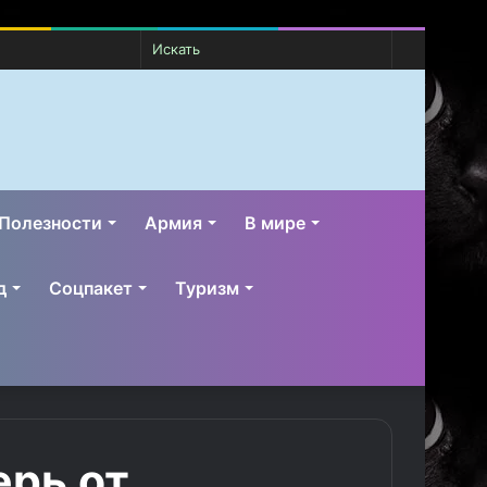
Случайная
Switch
Искать
статья
skin
Полезности
Армия
В мире
д
Соцпакет
Туризм
ерь от