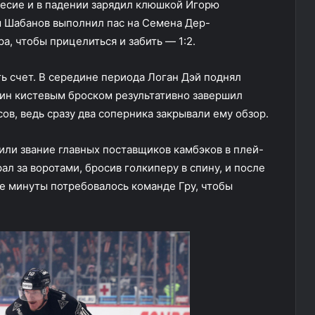
весие и в падении зарядил клюшкой Игорю
м Шабанов выполнил пас на Семена Дер-
а, чтобы прицелиться и забить — 1:2.
ь счет. В середине периода Логан Дэй поднял
ин кистевым броском результативно завершил
ов, ведь сразу два соперника закрывали ему обзор.
ли звание главных поставщиков камбэков в плей-
л за воротами, бросив голкиперу в спину, и после
ве минуты потребовалось команде Гру, чтобы