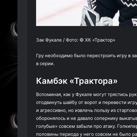
Зак Фукале / Фото: © ХК «Трактор»
Гру необходимо было перестроить игру в з
в серии.
Камбэк «Трактора»
Вспоминая, как у Фукале могут трястись ру
отодвинуть шайбу от ворот и перевести игру
и агрессивно, но извлечь пользу из старто
оборонялось и не давало сопернику выкаты
голубые» совсем забыли про атаку. Голкипе
половины периода у него совсем не было р