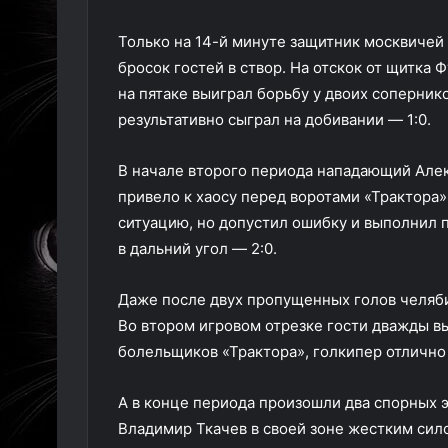
Только на 14-й минуте защитник москвичей
бросок гостей в створ. На отскок от щитка
на пятаке выиграл борьбу у двоих соперник
результативно сыграл на добивании — 1:0.
В начале второго периода нападающий Алек
привело к хаосу перед воротами «Трактора
ситуацию, но допустил ошибку и выполнил па
в дальний угол — 2:0.
Даже после двух пропущенных голов челяби
Во втором игровом отрезке гости дважды вы
болельщиков «Трактора», голкипер отлично 
А в конце периода произошли два спорных э
Владимир Ткачев в своей зоне жестким сил