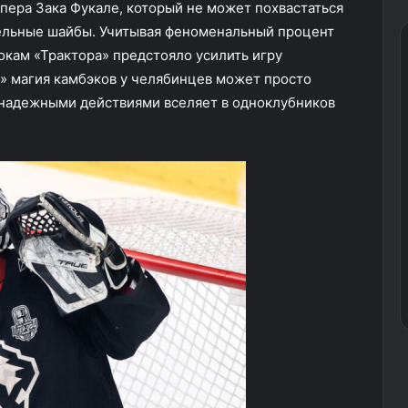
пера Зака Фукале, который не может похвастаться
тельные шайбы. Учитывая феноменальный процент
окам «Трактора» предстояло усилить игру
и» магия камбэков у челябинцев может просто
 надежными действиями вселяет в одноклубников