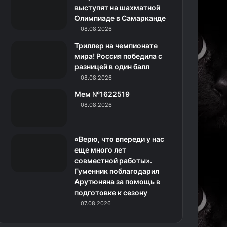
k
a
с
m
выступят на шахматной
Олимпиаде в Самарканде
m
с
08.08.2026
н
Триллер на чемпионате
мира! Россия победила с
и
разницей в один балл
08.08.2026
к
Мем №1622519
и
08.08.2026
«Верю, что впереди у нас
еще много лет
совместной работы».
Гуменник поблагодарил
Арутюняна за помощь в
подготовке к сезону
07.08.2026