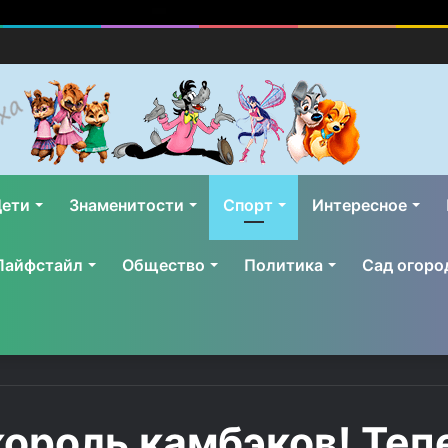
ети
Знаменитости
Спорт
Интересное
Лайфстайл
Общество
Политика
Сад огоро
король камбэков! Теп