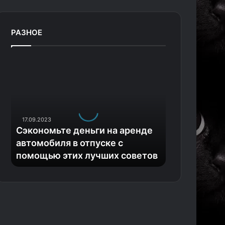
РАЗНОЕ
С
э
к
о
н
о
17.09.2023
м
Сэкономьте деньги на аренде
ь
автомобиля в отпуске с
т
помощью этих лучших советов
е
д
е
н
ь
г
и