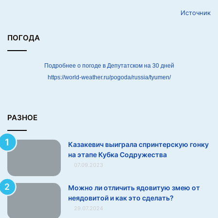
свои причины, и теперь, когда долгожданный момент
н
Источник
т
на расстоянии вытянутой руки, она вряд ли просто так
е
возьмет и всё расскажет. Так что поклонникам
р
ПОГОДА
фигуристки придется еще немного подождать.
с
к
Источник
у
Подробнее о погоде в Депутатском на 30 дней
ю
https://world-weather.ru/pogoda/russia/tyumen/
г
о
н
к
РАЗНОЕ
у
н
Казакевич выиграла спринтерскую гонку
а
на этапе Кубка Содружества
э
07.09.2023
т
а
п
Можно ли отличить ядовитую змею от
е
неядовитой и как это сделать?
К
29.07.2024
у