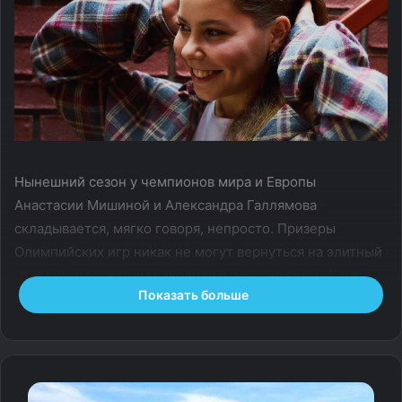
Нынешний сезон у чемпионов мира и Европы
Анастасии Мишиной и Александра Галлямова
складывается, мягко говоря, непросто. Призеры
Олимпийских игр никак не могут вернуться на элитный
уровень, на котором находились многие годы. А тут
Показать больше
еще и российских парников не пустили на Игры
в Милане, что явно не добавило позитивных эмоций
и хорошего настроения.
Зато в личной жизни у Анастасии, похоже, все