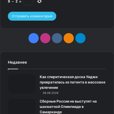
9
−
2
=
F
I
v
О
T
a
n
k
д
e
c
s
.
н
l
Недавнее
e
t
c
о
e
Как спиритическая доска Уиджи
b
a
o
к
g
превратилась из патента в массовое
увлечение
o
g
m
л
r
Анастасия Мишина / Фото: © Соцсети Анастасии
08.08.2026
Мишиной
o
r
а
a
Сборные России не выступят на
шахматной Олимпиаде в
k
a
с
m
Мишина всё подтвердила.
Самарканде