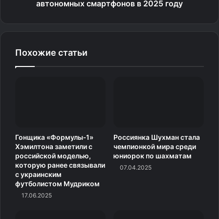
автономных смартфонов в 2025 году
Похожие статьи
Анастасия Мишина / Фото: © Соцсети Анастасии
Мишиной
Гонщика «Формулы‑1»
Россиянка Шухман стала
Хэмилтона заметили с
чемпионкой мира среди
российской моделью,
юниорок по шахматам
Мишина и Галлямов катаются в паре с начала 2017 года.
которую ранее связывали
07.04.2025
с украинским
То есть прошло уже два олимпийских цикла,
футболистом Мудриком
за которые российские фигуристы добились
17.06.2025
практически всего. Победы на чемпионатах мира
и Европы, медали Олимпиады в Пекине, одна