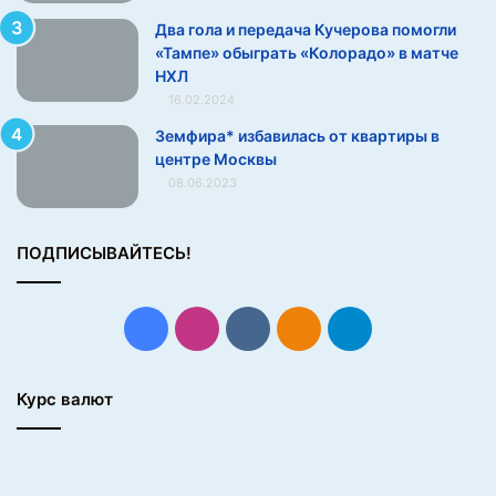
б
Два гола и передача Кучерова помогли
к
«Тампе» обыграть «Колорадо» в матче
а
НХЛ
С
16.02.2024
о
Земфира* избавилась от квартиры в
д
центре Москвы
р
08.06.2023
у
ж
е
ПОДПИСЫВАЙТЕСЬ!
с
т
в
а
Facebook
Instagram
vk.com
Одноклассники
Telegram
Курс валют