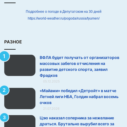
а
т
Подробнее о погоде в Депутатском на 30 дней
о
https://world-weather.ru/pogoda/russia/tyumen/
р
о
в
м
РАЗНОЕ
а
с
ВФЛА будет получать от организаторов
с
массовых забегов отчисления на
о
развитие детского спорта, заявил
в
Фрадков
ы
05.12.2025
х
з
«Майами» победил «Детройт» в матче
а
Летней лиги НБА, Голдин набрал восемь
б
очков
е
21.07.2026
г
Цзю наказал соперника за нежелание
о
драться. Брутально вырубил всего за
в