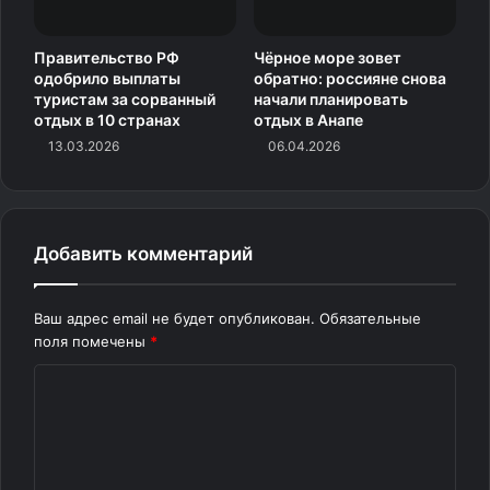
Правительство РФ
Чёрное море зовет
одобрило выплаты
обратно: россияне снова
туристам за сорванный
начали планировать
отдых в 10 странах
отдых в Анапе
13.03.2026
06.04.2026
Лина Касперавичюте. Фото: Ольга Евдокимова
Помимо терренкура (дозированных пешеходных
Добавить комментарий
прогулок по пересеченной местности), который
тренирует сердечно-сосудистую систему и
способствует адаптации организма, курорт предлагает
Ваш адрес email не будет опубликован.
Обязательные
и другие уникальные методики. Среди них —
поля помечены
*
подводное вытяжение позвоночника в собственной
К
минеральной воде, лечение целебной грязью и
о
современные физиотерапевтические процедуры.
м
Врачи Сестрорецкого курорта также рассказывают о,
м