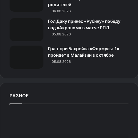
родителей
и
06.08.2026
к
Гол Даку принес «Рубину» победу
над «Акроном» в матче РПЛ
и
05.08.2026
Гран‑при Бахрейна «Формулы‑1»
пройдет в Малайзии в октябре
05.08.2026
Из архивов Сестрорецкого курорта
РАЗНОЕ
«Сестрорецкий курорт», история которого насчитывает
В
125 лет, продолжает развиваться. Сейчас ведется
Ф
строительство нового корпуса — Курзала,
Л
музыкальным куратором которого выступит Валерий
А