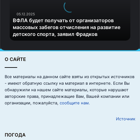
б
Гергиев. Открытие запланировано на лето 2026 года.
у
д
05.12.2025
Подробную информацию о маршрутах, экскурсиях,
ВФЛА будет получать от организаторов
е
массовых забегов отчисления на развитие
достопримечательностях и фестивалях можно найти в
т
детского спорта, заявил Фрадков
п
информационных центрах Городского туристско-
о
информационного бюро. Они расположены в разных
л
районах — на вокзалах, в аэропорту Пулково, парке
у
О САЙТЕ
«Остров фортов» и в центре, — так что добраться до
ч
а
них не составит труда. Там подскажут, где начинается
т
нужный маршрут, как его пройти и что точно стоит
Все материалы на данном сайте взяты из открытых источников
ь
- имеют обратную ссылку на материал в интернете. Если Вы
увидеть. А если удобнее искать в интернете, заходите
о
обнаружили на нашем сайте материалы, которые нарушают
на официальный городской туристский портал Visit-
т
авторские права, принадлежащие Вам, Вашей компании или
о
Petersburg.ru.
организации, пожалуйста,
сообщите нам.
р
г
Источник
а
н
Источник
и
ПОГОДА
з