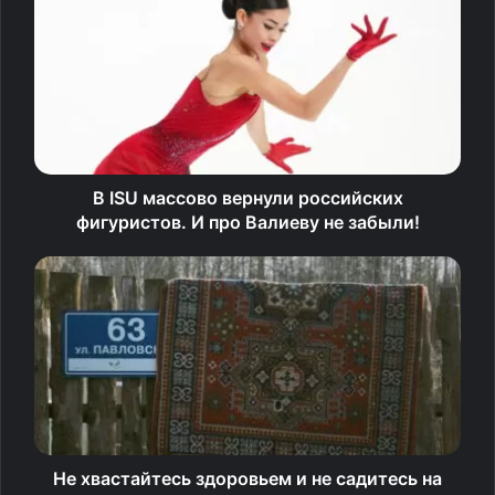
природных факторов и исторического погружения,
помогает пациентам перезагрузиться и найти новый
смысл.
Как отметила
Лина Касперавичюте
, заместитель
генерального директора по историко-культурному
В ISU массово вернули российских
наследию, во время таких прогулок гиды рассказывают
фигуристов. И про Валиеву не забыли!
о знаменитых гостях курорта, которые также страдали
от подобных состояний.
«Это работает с тревожными
заболеваниями, даёт импульс
вдохновения. Рассказывая о
Не хвастайтесь здоровьем и не садитесь на
депрессиях знаменитых людей,