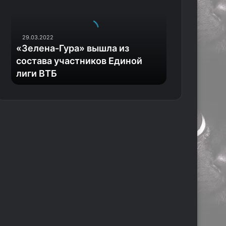
е
л
е
н
29.03.2022
а
«Зелена-Гура» вышла из
-
состава участников Единой
Г
лиги ВТБ
у
р
а
»
в
ы
ш
л
а
и
з
с
о
с
т