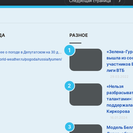
Следующая страница
ДА
РАЗНОЕ
«Зелена-Гур
Подробнее о погоде в Депутатском на 30 дней
вышла из со
world-weather.ru/pogoda/russia/tyumen/
участников 
лиги ВТБ
29.03.2022
«Нельзя
разбрасыва
талантами»:
поддержала
Киркорова
16.01.2024
Модель Бел