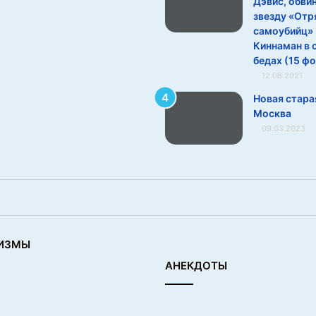
Дэвис, обви
звезду «Отр
самоубийц»
Киннаман в 
бедах (15 ф
12.08.2021
Новая стара
Москва
09.03.2023
ИЗМЫ
АНЕКДОТЫ