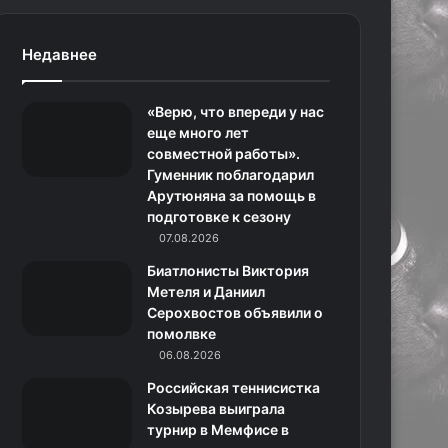
c
s
.
н
l
Недавнее
e
t
c
о
e
«Верю, что впереди у нас
b
a
o
к
g
еще много лет
совместной работы».
o
g
m
л
r
Гуменник поблагодарил
Арутюняна за помощь в
o
r
а
a
подготовке к сезону
k
a
с
m
07.08.2026
Биатлонисты Виктория
m
с
Метеля и Даниил
Серохвостов объявили о
н
помолвке
06.08.2026
и
Российская теннисистка
к
Козырева выиграла
турнир в Мемфисе в
и