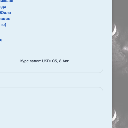
нившая
яда
 Юэля
своих
ото)
я
Курс валют
USD
: Сб, 8 Авг.