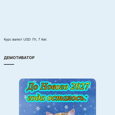
безгранична. Существует
множество вариаций этого
десерта
. Например, его часто готовят в большой
форме, а не в порционных горшочках, начиняют
фисташками или подают с фруктовым соусом. В каждом
регионе и в каждой семье есть свой, уникальный
рецепт сютлача, что делает знакомство с ним
Курс валют
USD
: Пт, 7 Авг.
настоящим кулинарным приключением.
В мире, где правят бал тяжелые сиропы и ореховая
ДЕМОТИВАТОР
насыщенность, сютлач — это глоток свежего воздуха.
Он дарит долгое, приятное послевкусие,
напоминающее о беззаботном детстве и уютных
вечерах. Попробовать его стоит непременно — и,
желательно, оба вида, чтобы понять всю глубину и
простоту турецкой кулинарной души.
Источник