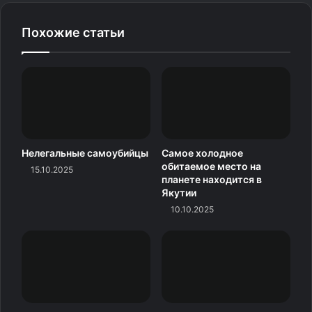
солоноватую сырную начинку, которая плавится во рту.
Все это щедро поливается сиропом и посыпается
Похожие статьи
фисташками.
Рахат-лукум
(Lokum): Знаменитые «кусочки радости»,
известные во всем мире. Эти желейные сладости
бывают с орехами, сухофруктами, ароматом розы или
лимона и всегда присыпаны сахарной пудрой.
Нелегальные самоубийцы
Самое холодное
Ашуре
(Aşure): Его еще называют «Ноевым пудингом».
обитаемое место на
15.10.2025
планете находится в
По легенде, именно его Ной приготовил из всего, что
Якутии
осталось на ковчеге. Сегодня это сытный и полезный
10.10.2025
десерт из пшеницы, бобов, сухофруктов и орехов,
напоминающий густую кашу.
Казандиби
(Kazandibi): Близкий родственник сютлача.
Это загущенный молочный пудинг, который специально
поджаривают с одной стороны до появления