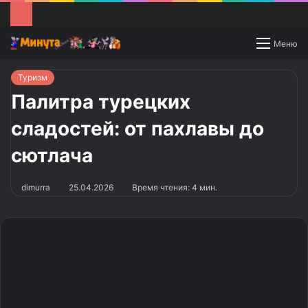
Switch
Меню
skin
Туризм
Палитра турецких
сладостей: от пахлавы до
сютлача
dimurra
25.04.2026
Время чтения: 4 мин.