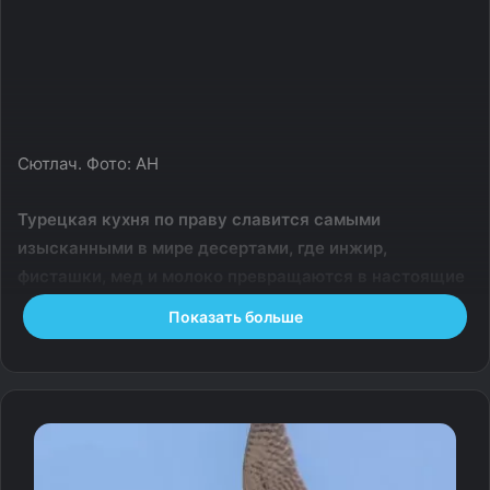
Сютлач. Фото: АН
Турецкая кухня по праву славится самыми
изысканными в мире десертами, где инжир,
фисташки, мед и молоко превращаются в настоящие
кулинарные шедевры. В этой гастрономической
Показать больше
палитре особняком стоят молочные сладости,
дарящие не пронзительную сладость, а нежность,
уют и настоящее домашнее тепло. Среди них есть
безусловный король — десерт сютлач (Sütlaç).
Сегодня мы поговорим о самых популярных турецких
лакомствах и, конечно, подробно расскажем об этом