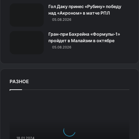
к
Гол Даку принес «Рубину» победу
над «Акроном» в матче РПЛ
и
05.08.2026
Гран‑при Бахрейна «Формулы‑1»
пройдет в Малайзии в октябре
05.08.2026
РАЗНОЕ
Р
о
с
с
и
й
с
18.01.2024