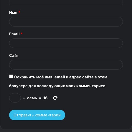
н
т
Имя
*
а
р
Email
*
и
й
*
Сайт
Сохранить моё имя, email и адрес сайта в этом
браузере для последующих моих комментариев.
+
семь
=
16