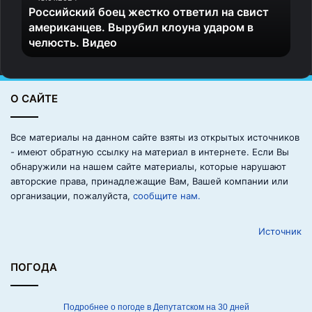
Российский боец жестко ответил на свист
к
американцев. Вырубил клоуна ударом в
и
челюсть. Видео
й
б
о
е
О САЙТЕ
ц
ж
е
Все материалы на данном сайте взяты из открытых источников
с
- имеют обратную ссылку на материал в интернете. Если Вы
т
обнаружили на нашем сайте материалы, которые нарушают
к
авторские права, принадлежащие Вам, Вашей компании или
о
организации, пожалуйста,
сообщите нам.
о
т
Источник
в
е
т
ПОГОДА
и
л
н
Подробнее о погоде в Депутатском на 30 дней