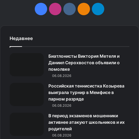
F
I
v
О
T
a
n
k
д
e
c
s
.
н
l
Недавнее
e
t
c
о
e
Биатлонисты Виктория Метеля и
b
a
o
к
g
Даниил Серохвостов объявили о
помолвке
o
g
m
л
r
06.08.2026
o
r
а
a
Российская теннисистка Козырева
выиграла турнир в Мемфисе в
k
a
с
m
парном разряде
06.08.2026
m
с
В период экзаменов мошенники
н
активнее атакуют школьников и их
родителей
и
06.08.2026