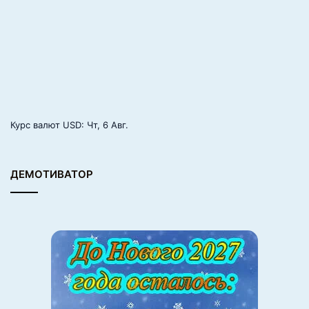
т
ь
.
В
и
д
е
о
Курс валют
USD
: Чт, 6 Авг.
ДЕМОТИВАТОР