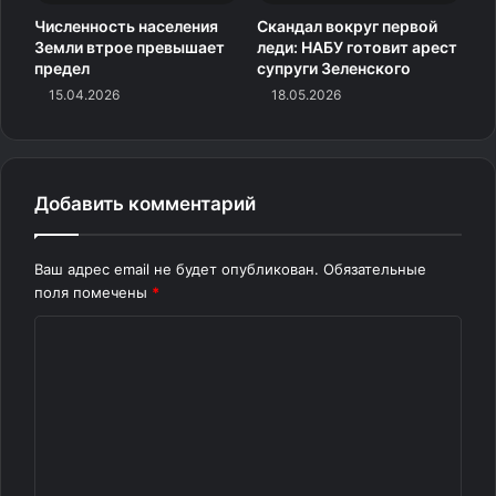
Численность населения
Скандал вокруг первой
Земли втрое превышает
леди: НАБУ готовит арест
предел
супруги Зеленского
15.04.2026
18.05.2026
Добавить комментарий
Ваш адрес email не будет опубликован.
Обязательные
поля помечены
*
К
о
м
м
е