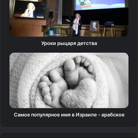
станет первым триллионером мира. Что это значит и о
чём это говорит? Если это единственное, что теперь
имеет ценность, то мы в большой беде».
Папа отметил, что Ватикан не занимает никакой
Уроки рыцаря детства
стороны в конфликте на Украине. «Святой Престол с
начала конфликта предпринимал огромные усилия…
чтобы оставаться по-настоящему нейтральным… Мы
продолжаем надеяться. Я верю в то, что мы никогда не
должны терять надежды», — отметил он.
Говоря о роли ООН в разрешении конфликтов, папа Лев
был пессимистичен: «К сожалению, кажется уже
общепризнанным, что, по крайней мере в настоящее
Самое популярное имя в Израиле - арабское
время, ООН потеряла способность сводить людей
вместе».