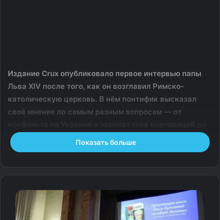
Издание Crux опубликовало первое интервью папы
Льва XIV после того, как он возглавил Римско-
католическую церковь. В нём понтифик высказал
своё мнение по самым разным вопросам — от
конфликта на Украине и зарплат глав корпораций до
проблем ООН. Папа также рассказал о том, за кого
Показать больше
будет болеть на следующем чемпионате мира по
футболу.
По словам папы, он обеспокоен тем, что мир начинает
«забывать о ценности человеческой жизни, ценности
семьи и ценности общества»: «Говорят, Илон Маск