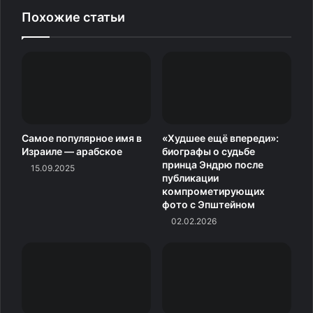
На вопрос о футболе понтифик, много времени
Похожие статьи
проведший в Перу, заметил, что, возможно, будет
болеть за сборную этой страны. «Но я ещё большой
фанат Италии», — добавил он.
Источник
Самое популярное имя в
«Худшее ещё впереди»:
Израиле — арабское
биографы о судьбе
принца Эндрю после
15.09.2025
публикации
компрометирующих
фото с Эпштейном
02.02.2026