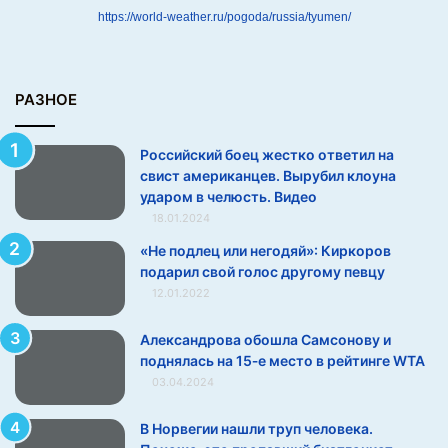
а
https://world-weather.ru/pogoda/russia/tyumen/
с
в
и
с
РАЗНОЕ
т
а
Российский боец жестко ответил на
м
свист американцев. Вырубил клоуна
е
ударом в челюсть. Видео
р
18.01.2024
и
к
«Не подлец или негодяй»: Киркоров
а
подарил свой голос другому певцу
н
12.01.2022
ц
е
Александрова обошла Самсонову и
в
поднялась на 15‑е место в рейтинге WTA
.
03.04.2024
В
ы
В Норвегии нашли труп человека.
р