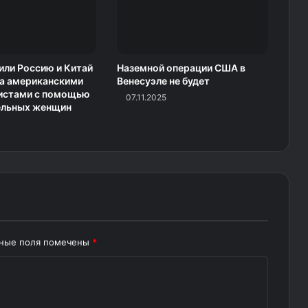
ли Россию и Китай
Наземной операции США в
за американскими
Венесуэле не будет
листами с помощью
07.11.2025
ельных женщин
ьные поля помечены
*