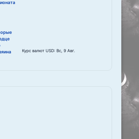
пионата
торые
рдце
о
Курс валют
USD
: Вс, 9 Авг.
зяина