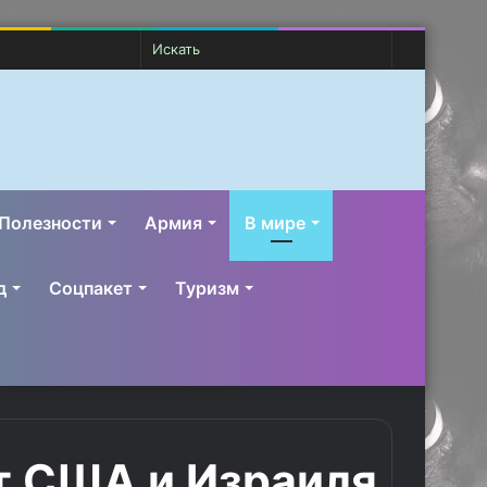
Случайная
Switch
Искать
статья
skin
Полезности
Армия
В мире
д
Соцпакет
Туризм
от США и Израиля