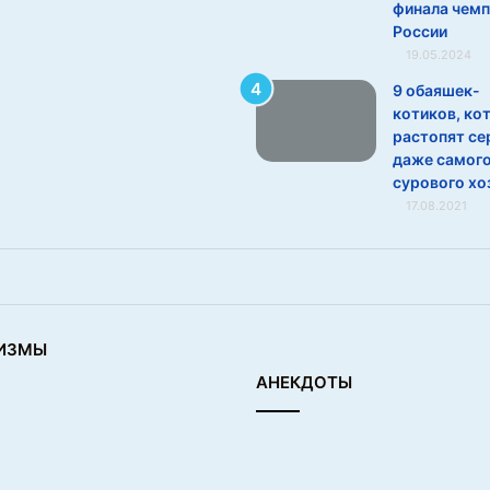
финала чем
России
19.05.2024
9 обаяшек-
котиков, ко
растопят се
даже самог
сурового хо
17.08.2021
ИЗМЫ
АНЕКДОТЫ