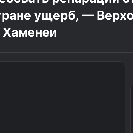
тране ущерб, — Верх
 Хаменеи