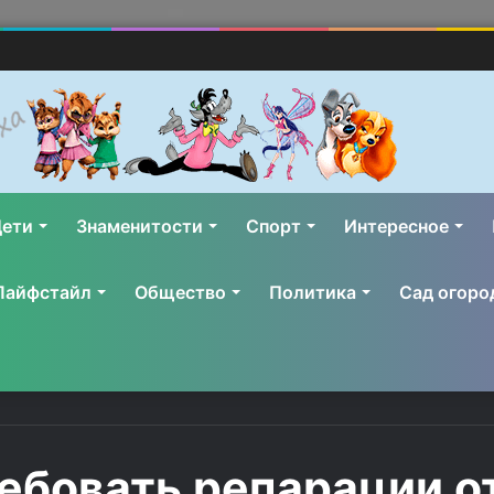
ети
Знаменитости
Спорт
Интересное
Лайфстайл
Общество
Политика
Сад огоро
ребовать репарации 