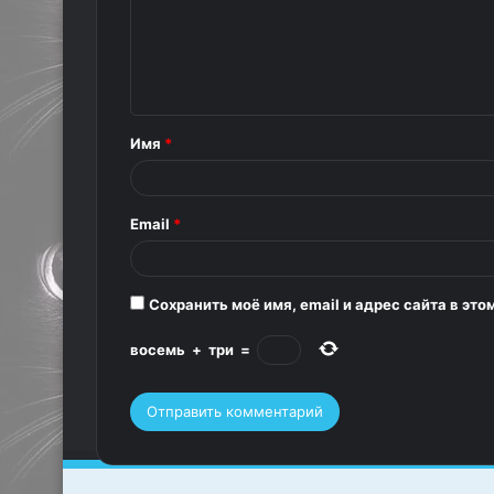
м
м
е
н
т
Имя
*
а
р
Email
*
и
й
*
Сохранить моё имя, email и адрес сайта в э
восемь
+
три
=