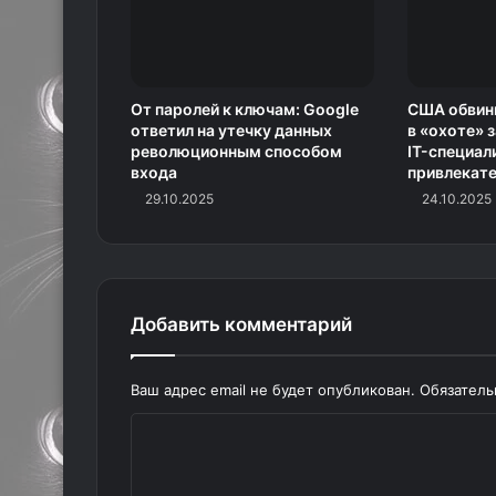
От паролей к ключам: Google
США обвини
ответил на утечку данных
в «охоте» 
революционным способом
IT-специа
входа
привлекат
29.10.2025
24.10.2025
Добавить комментарий
Ваш адрес email не будет опубликован.
Обязател
К
о