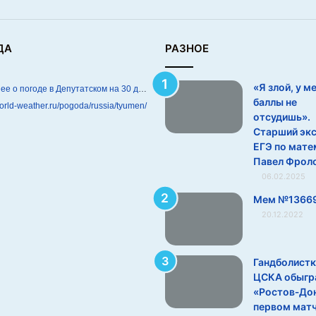
ДА
РАЗНОЕ
«Я злой, у м
Подробнее о погоде в Депутатском на 30 дней
баллы не
world-weather.ru/pogoda/russia/tyumen/
отсудишь».
Старший эк
ЕГЭ по мате
Павел Фрол
06.02.2025
Мем №1366
20.12.2022
Гандболистк
ЦСКА обыгр
«Ростов‑Дон
первом мат