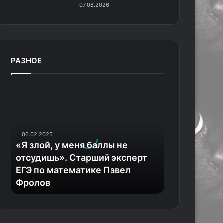
07.08.2026
РАЗНОЕ
«
Я
з
л
о
06.02.2025
й
«Я злой, у меня баллы не
,
отсудишь». Старший эксперт
у
ЕГЭ по математике Павел
м
Фролов
е
н
я
б