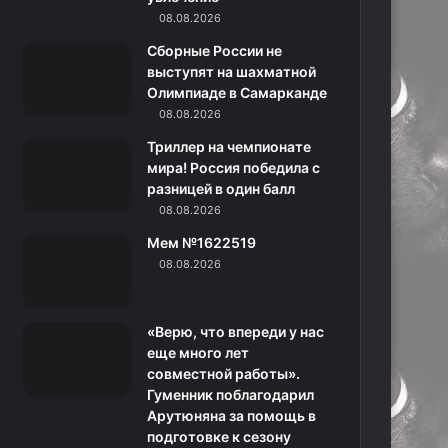
o
r
08.08.2026
а
a
Сборные России не
k
a
с
m
выступят на шахматной
Олимпиаде в Самарканде
m
с
08.08.2026
н
Триллер на чемпионате
мира! Россия победила с
и
разницей в один балл
08.08.2026
к
Мем №1622519
и
08.08.2026
«Верю, что впереди у нас
еще много лет
совместной работы».
Гуменник поблагодарил
Арутюняна за помощь в
подготовке к сезону