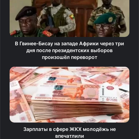
лицо к нарушению присяги, а также в нарушении
закона о преступных организациях (RICO Act),
предназначенного для борьбы с организованными
преступными группировками, — сообщает ТАСС.
В Гвинее-Бисау на западе Африки через три
Соответственно, в США больше не ведется уголовных
дня после президентских выборов
судебных разбирательств в отношении Трампа.
произошёл переворот
Всего в отношении него в период президентства
демократа Джо Байдена было возбуждено четыре
уголовных дела. Помимо судебного разбирательства в
Джорджии, Трамп обвинялся в ненадлежащем
хранении секретных документов во Флориде, в суде
Вашингтона ему инкриминировалась попытка за счет
незаконных действий сохранить власть, несмотря на
поражение на выборах 2020 года.
Зарплаты в сфере ЖКХ молодёжь не
впечатлили