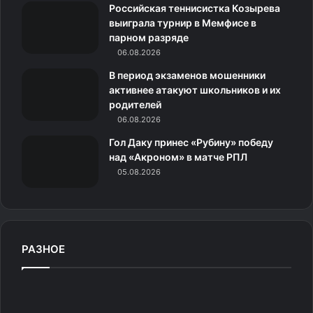
н
Российская теннисистка Козырева
выиграла турнир в Мемфисе в
и
парном разряде
06.08.2026
к
В период экзаменов мошенники
и
активнее атакуют школьников и их
родителей
06.08.2026
Гол Даку принес «Рубину» победу
над «Акроном» в матче РПЛ
05.08.2026
РАЗНОЕ
Р
и