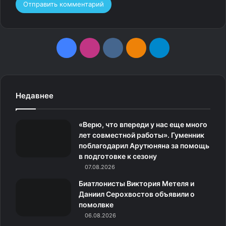
F
I
v
О
T
a
n
k
д
e
c
s
.
н
l
Недавнее
e
t
c
о
e
«Верю, что впереди у нас еще много
b
a
o
к
g
лет совместной работы». Гуменник
поблагодарил Арутюняна за помощь
o
g
m
л
r
в подготовке к сезону
o
07.08.2026
r
а
a
Биатлонисты Виктория Метеля и
k
a
с
m
Даниил Серохвостов объявили о
помолвке
m
с
06.08.2026