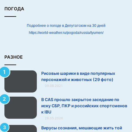
я
р
ПОГОДА
н
ы
х
Подробнее о погоде в Депутатском на 30 дней
п
https://world-weather.ru/pogoda/russia/tyumen/
е
р
с
о
РАЗНОЕ
н
а
Рисовые шарики в виде популярных
ж
персонажей и животных (29 фото)
е
09.08.2021
й
и
ж
В CAS прошло закрытое заседание по
и
иску СБР, ПКР и российских спортсменов
в
к IBU
о
28.05.2026
т
Вирусы сознания, мешающие жить той
н