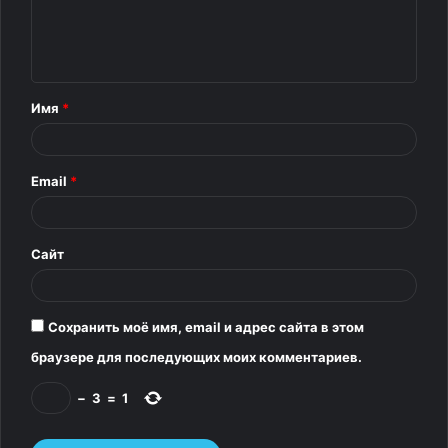
м
е
н
т
Имя
*
а
р
Email
*
и
й
*
Сайт
Сохранить моё имя, email и адрес сайта в этом
браузере для последующих моих комментариев.
−
3
=
1