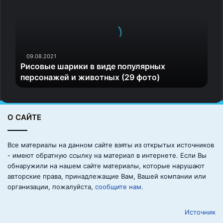
с
о
в
ы
е
ш
09.08.2021
Рисовые шарики в виде популярных
а
персонажей и животных (29 фото)
р
и
к
и
О САЙТЕ
в
в
и
Все материалы на данном сайте взяты из открытых источников
д
- имеют обратную ссылку на материал в интернете. Если Вы
е
обнаружили на нашем сайте материалы, которые нарушают
п
авторские права, принадлежащие Вам, Вашей компании или
о
организации, пожалуйста,
сообщите нам.
п
у
Источник
л