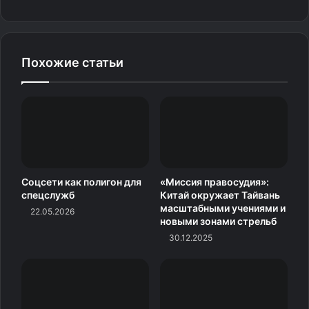
В отношении главы Белого дома также были выдвинуты
в Нью-Йорке уголовные обвинения в финансовых
махинациях при выплатах бывшей порноактрисе
Сторми Дэниэлс.
Похожие статьи
Источник
Соцсети как полигон для
«Миссия правосудия»:
спецслужб
Китай окружает Тайвань
масштабными учениями и
22.05.2026
новыми зонами стрельб
30.12.2025