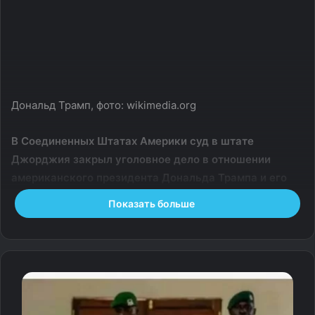
Дональд Трамп, фото: wikimedia.org
В Соединенных Штатах Америки суд в штате
Джорджия закрыл уголовное дело в отношении
американского президента Дональда Трампа и его
команды, связанное с их попытками оспорить итоги
Показать больше
выборов 2020 года в этом штате.
Суд округа Фултон удовлетворил ходатайство
прокуратуры о прекращении делопроизводства по
ранее выдвинутым обвинениям в адрес Трампа, в том
числе в подлоге и попытке склонить должностное