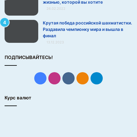
жизнью, которой вы хотите
ы
26.02.2022
х
(
Крутая победа российской шахматистки.
2
Раздавила чемпионку мира и вышла в
9
финал
ф
13.12.2023
о
т
о
ПОДПИСЫВАЙТЕСЬ!
)
Facebook
Instagram
vk.com
Одноклассники
Telegram
Курс валют