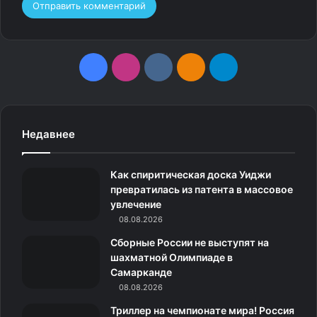
F
I
v
О
T
a
n
k
д
e
c
s
.
н
l
Недавнее
e
t
c
о
e
Как спиритическая доска Уиджи
b
a
o
к
g
превратилась из патента в массовое
увлечение
o
g
m
л
r
08.08.2026
o
r
а
a
Сборные России не выступят на
шахматной Олимпиаде в
k
a
с
m
Самарканде
5.
08.08.2026
m
с
Триллер на чемпионате мира! Россия
Модный бантик