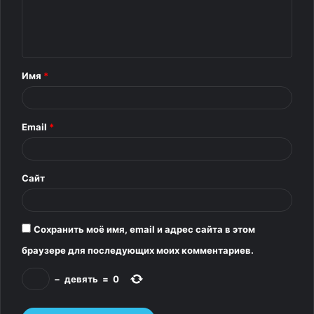
м
е
н
т
Имя
*
а
р
Email
*
и
й
*
Сайт
4.
Сохранить моё имя, email и адрес сайта в этом
Настоящий грузин
браузере для последующих моих комментариев.
−
девять
=
0