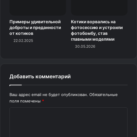
Примеры удивительной
Котики ворвались на
доброты и преданности
фотосессию и устроили
от котиков
фотобомбу, став
главными моделями
22.02.2025
30.05.2026
Добавить комментарий
3.
Ваш адрес email не будет опубликован.
Обязательные
поля помечены
*
Чувство собственного достоинства — это важно
К
о
м