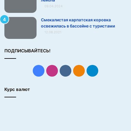
я
09.04.2024
…
»
Смекалистая карпатская коровка
(
освежилась в бассейне с туристами
9
12.08.2021
ф
о
т
ПОДПИСЫВАЙТЕСЬ!
о
)
Facebook
Instagram
vk.com
Одноклассники
Telegram
Курс валют
9.