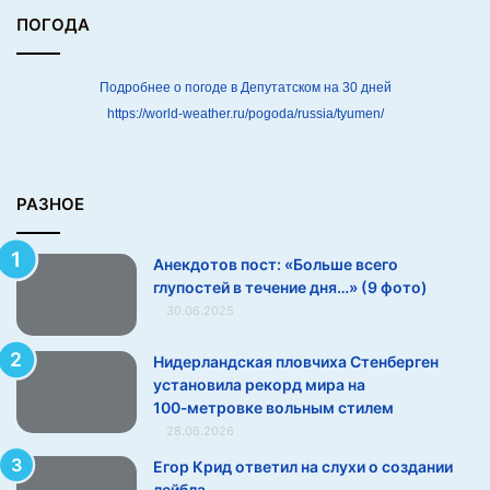
7.
г
ПОГОДА
о
Мистер не в настроении
г
л
Подробнее о погоде в Депутатском на 30 дней
у
https://world-weather.ru/pogoda/russia/tyumen/
п
о
с
т
РАЗНОЕ
е
й
Анекдотов пост: «Больше всего
в
глупостей в течение дня…» (9 фото)
т
30.06.2025
е
ч
е
Нидерландская пловчиха Стенберген
н
установила рекорд мира на
8.
и
100‑метровке вольным стилем
е
28.06.2026
д
В своем образе
Егор Крид ответил на слухи о создании
н
лейбла