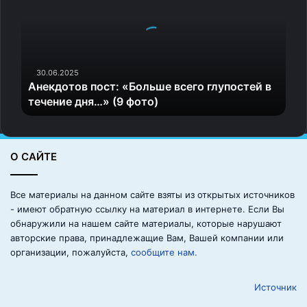
6.
е
к
д
Стильный акцент
о
т
о
30.06.2025
Анекдотов пост: «Больше всего глупостей в
в
течение дня…» (9 фото)
п
о
с
т
О САЙТЕ
:
«
Б
Все материалы на данном сайте взяты из открытых источников
о
- имеют обратную ссылку на материал в интернете. Если Вы
л
обнаружили на нашем сайте материалы, которые нарушают
ь
авторские права, принадлежащие Вам, Вашей компании или
ш
организации, пожалуйста,
сообщите нам.
е
в
Источник
с
е