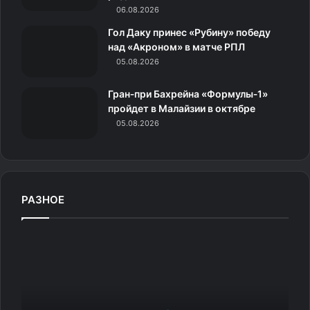
и
06.08.2026
к
Гол Даку принес «Рубину» победу
над «Акроном» в матче РПЛ
и
05.08.2026
Гран‑при Бахрейна «Формулы‑1»
пройдет в Малайзии в октябре
05.08.2026
РАЗНОЕ
Д
у
э
й
н