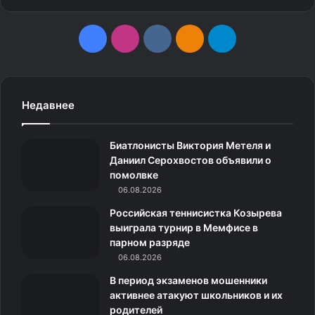
F
I
v
О
T
Автор:
Марина Михалап
Редактор интернет-ресурса
a
n
k
д
e
c
s
.
н
l
Источник
Недавнее
e
t
c
о
e
Биатлонисты Виктория Метеля и
b
a
o
к
g
Даниил Серохвостов объявили о
помолвке
o
g
m
л
r
06.08.2026
o
r
а
a
Российская теннисистка Козырева
выиграла турнир в Мемфисе в
k
a
с
m
парном разряде
06.08.2026
m
с
В период экзаменов мошенники
н
активнее атакуют школьников и их
родителей