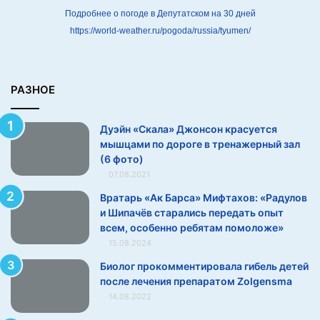
я
Подробнее о погоде в Депутатском на 30 дней
м
https://world-weather.ru/pogoda/russia/tyumen/
ы
ш
ц
а
РАЗНОЕ
м
и
Дуэйн «Скала» Джонсон красуется
п
мышцами по дороге в тренажерный зал
о
(6 фото)
д
07.08.2021
о
р
Вратарь «Ак Барса» Мифтахов: «Радулов
о
и Шипачёв старались передать опыт
г
всем, особенно ребятам помоложе»
е
15.08.2024
в
Биолог прокомментировала гибель детей
т
после лечения препаратом Zolgensma
р
е
14.08.2022
н