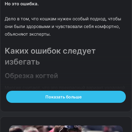
Но это ошибка.
Дело в том, что кошкам нужен особый подход, чтобы
они были здоровыми и чувствовали себя комфортно,
объясняют эксперты.
Каких ошибок следует
избегать
Обрезка когтей
Многие считают, что это прекрасный вариант уходовой
процедуры, который поможет защитить обои, вещи и
Показать больше
мебель от внимания нашей любимицы.
Однако не стоит этого делать.