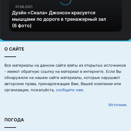
«
С
07.08.2021
Дуэйн «Скала» Джонсон красуется
к
мышцами по дороге в тренажерный зал
а
(6 фото)
л
а
»
Д
О САЙТЕ
ж
о
н
Все материалы на данном сайте взяты из открытых источников
с
- имеют обратную ссылку на материал в интернете. Если Вы
о
обнаружили на нашем сайте материалы, которые нарушают
н
авторские права, принадлежащие Вам, Вашей компании или
к
организации, пожалуйста,
сообщите нам.
р
а
Источник
с
у
е
ПОГОДА
т
с