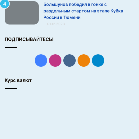
а
Большунов победил в гонке с
ж
раздельным стартом на этапе Кубка
е
России в Тюмени
р
01.12.2023
н
ы
ПОДПИСЫВАЙТЕСЬ!
й
з
а
Facebook
Instagram
vk.com
Одноклассники
Telegram
л
(
6
Курс валют
ф
о
т
о
)