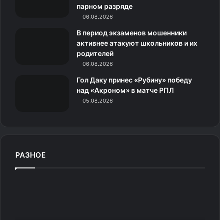
и
парном разряде
06.08.2026
к
В период экзаменов мошенники
и
активнее атакуют школьников и их
родителей
06.08.2026
Гол Даку принес «Рубину» победу
над «Акроном» в матче РПЛ
05.08.2026
РАЗНОЕ
Источник фото: AnimalsBeingDerps
О
ф
и
Очень странные
ц