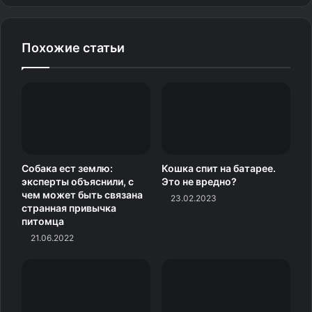
Похожие статьи
Источник фото: AnimalsBeingDerps
Собака ест землю:
Кошка спит на батарее.
эксперты объяснили, с
Это не вредно?
чем может быть связана
И в голове сразу зазвучало
23.02.2023
странная привычка
«Боря, отдай булку!»
питомца
21.06.2022