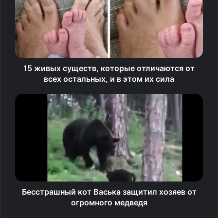
Источник фото: AnimalsBeingDerps
15 живых существ, которые отличаются от
Я злой и страшный черный
всех остальных, и в этом их сила
кот! Я в еде всякой знаю толк!
Бесстрашный кот Васька защитил хозяев от
огромного медведя