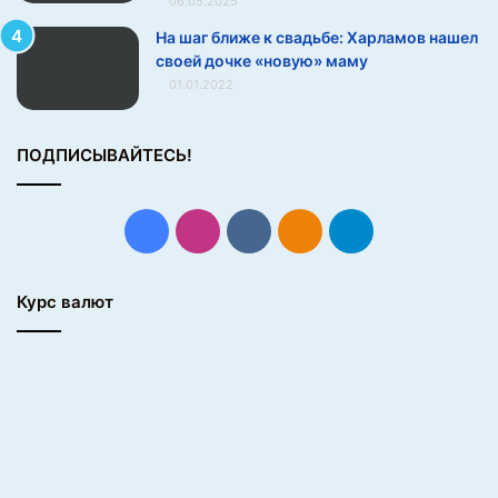
06.05.2025
3
Источник фото: AnimalsBeingDerps
На шаг ближе к свадьбе: Харламов нашел
а
своей дочке «новую» маму
п
01.01.2022
Когда хочется погреть у огня
р
е
только мордочку
л
ПОДПИСЫВАЙТЕСЬ!
я
Facebook
Instagram
vk.com
Одноклассники
Telegram
Курс валют