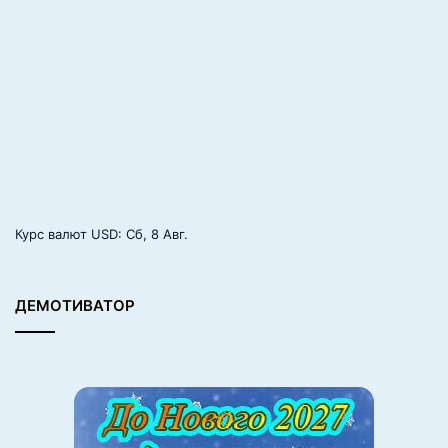
Источник фото: AnimalsBeingDerps
Молодые родители
используют каждую минутку,
чтобы поспать
Курс валют
USD
: Сб, 8 Авг.
ДЕМОТИВАТОР