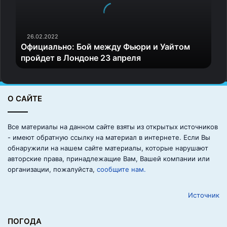
гастрономические вкусы
и
а
л
ь
26.02.2022
Официально: Бой между Фьюри и Уайтом
н
пройдет в Лондоне 23 апреля
о
:
Б
о
О САЙТЕ
й
м
е
Все материалы на данном сайте взяты из открытых источников
ж
- имеют обратную ссылку на материал в интернете. Если Вы
д
обнаружили на нашем сайте материалы, которые нарушают
у
авторские права, принадлежащие Вам, Вашей компании или
Ф
организации, пожалуйста,
сообщите нам.
ь
ю
Источник
р
Источник фото: AnimalsBeingDerps
и
и
ПОГОДА