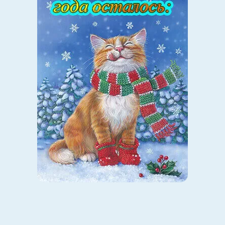
Источник фото: AnimalsBeingDerps
А так страшнее выгляжу?