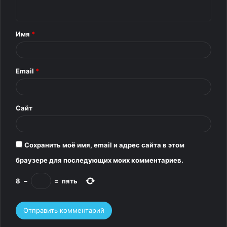
н
т
Имя
*
а
р
Email
*
и
й
*
Сайт
Сохранить моё имя, email и адрес сайта в этом
браузере для последующих моих комментариев.
8
−
=
пять