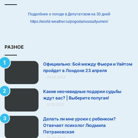
У
А шо такое? Шо вы так
а
смотрите?
й
Подробнее о погоде в Депутатском на 30 дней
т
https://world-weather.ru/pogoda/russia/tyumen/
о
м
п
р
РАЗНОЕ
о
й
Официально: Бой между Фьюри и Уайтом
д
пройдет в Лондоне 23 апреля
е
26.02.2022
т
в
Л
Какие неочевидные подарки судьбы
о
ждут вас? | Выберите попугая!
н
01.12.2025
д
о
Делать ли мне уроки с ребенком?
н
Отвечает психолог Людмила
е
Петрановская
2