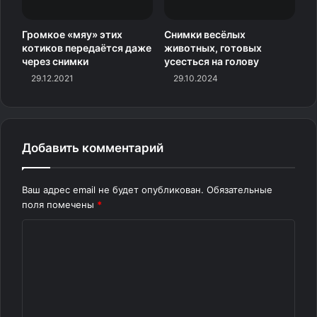
Громкое «мяу» этих
Снимки весёлых
котиков передаётся даже
животных, готовых
через снимки
усесться на голову
29.12.2021
29.10.2024
Добавить комментарий
Ваш адрес email не будет опубликован.
Обязательные
поля помечены
*
К
о
Источник фото: AnimalsBeingDerps
м
м
Восставший из коробки
е