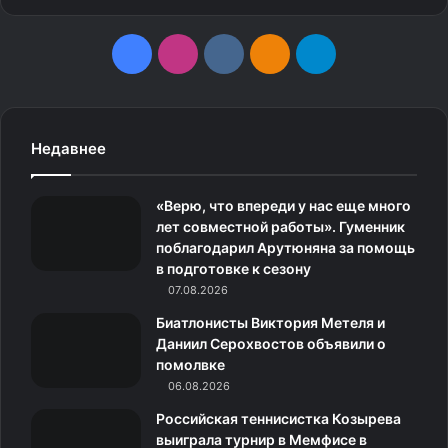
F
I
v
О
T
a
n
k
д
e
c
s
.
н
l
Недавнее
e
t
c
о
e
Источник фото: AnimalsBeingDerps
«Верю, что впереди у нас еще много
b
a
o
к
g
лет совместной работы». Гуменник
Проверка заполняемости
поблагодарил Арутюняна за помощь
o
g
m
л
r
в подготовке к сезону
коробки
o
07.08.2026
r
а
a
Биатлонисты Виктория Метеля и
k
a
с
m
Даниил Серохвостов объявили о
помолвке
m
с
06.08.2026
н
Российская теннисистка Козырева
выиграла турнир в Мемфисе в