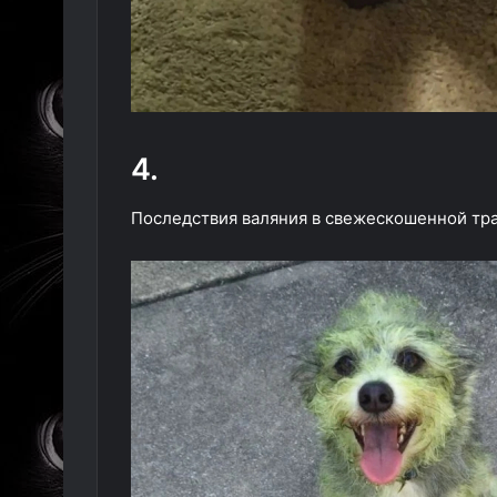
4.
Последствия валяния в свежескошенной тр