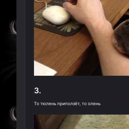
3.
То тюлень приползёт, то олень