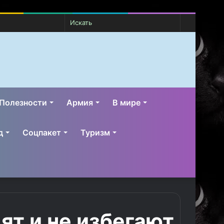
Случайная
Switch
Искать
статья
skin
Полезности
Армия
В мире
д
Соцпакет
Туризм
ят и не избегают