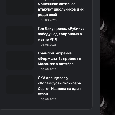
k
a
с
m
мошенники активнее
атакуют школьников и их
m
с
родителей
06.08.2026
н
Гол Даку принес «Рубину»
и
победу над «Акроном» в
матче РПЛ
к
05.08.2026
и
Гран‑при Бахрейна
«Формулы‑1» пройдет в
Малайзии в октябре
05.08.2026
СКА арендовал у
«Коламбуса» голкипера
Сергея Иванова на один
сезон
05.08.2026