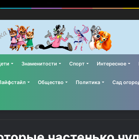
ети
Знаменитости
Спорт
Интересное
Лайфстайл
Общество
Политика
Сад огоро
оторые частенько чуд