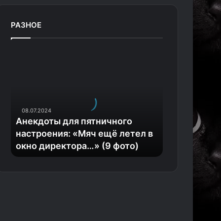
РАЗНОЕ
А
н
е
к
д
о
08.07.2024
т
Анекдоты для пятничного
ы
настроения: «Мяч ещё летел в
д
окно директора…» (9 фото)
л
я
п
я
т
н
и
ч