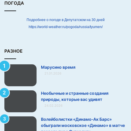
ПОГОДА
Подробнее о погоде в Депутатском на 30 дней
https://world-weather.ru/pogoda/russia/tyumen/
РАЗНОЕ
7.
Марусино время
«Делаю ремонт в подвале, снял потолочную плитку.
21.01.2026
Застал кошку в таком положении»
Необычные и странные создания
природы, которые вас удивят
24.02.2026
Волейболистки «Динамо‑Ак Барс»
обыграли московское «Динамо» в матче