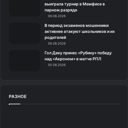
5.
выиграла турнир в Мемфисе в
и
парном разряде
«Это ты сказал кис-кис?»
06.08.2026
к
В период экзаменов мошенники
и
активнее атакуют школьников и их
родителей
06.08.2026
Гол Даку принес «Рубину» победу
над «Акроном» в матче РПЛ
05.08.2026
РАЗНОЕ
М
а
р