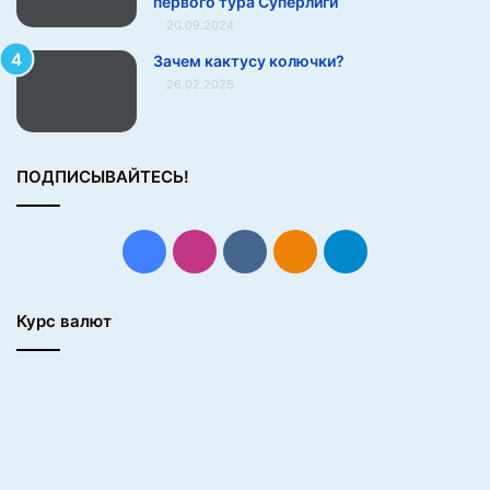
первого тура Суперлиги
20.09.2024
Зачем кактусу колючки?
26.02.2025
ПОДПИСЫВАЙТЕСЬ!
Facebook
Instagram
vk.com
Одноклассники
Telegram
Курс валют
8.
«Разглядывал книги в маленьком книжном магазине,
когда вдруг услышал что-то над головой»