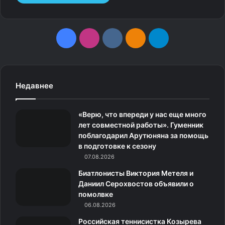
F
I
v
О
T
a
n
k
д
e
c
s
.
н
l
Недавнее
e
t
c
о
e
«Верю, что впереди у нас еще много
b
a
o
к
g
лет совместной работы». Гуменник
поблагодарил Арутюняна за помощь
o
g
m
л
r
в подготовке к сезону
o
07.08.2026
r
а
a
Биатлонисты Виктория Метеля и
k
a
с
m
Даниил Серохвостов объявили о
помолвке
m
с
06.08.2026
н
Российская теннисистка Козырева