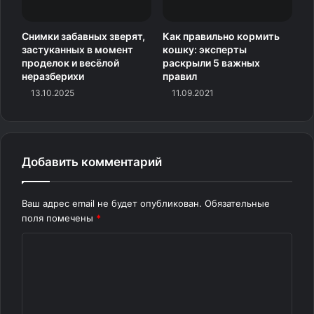
Расслабляется
Снимки забавных зверят,
Как правильно кормить
застуканных в момент
кошку: эксперты
проделок и весёлой
раскрыли 5 важных
неразберихи
правил
13.10.2025
11.09.2021
Добавить комментарий
Ваш адрес email не будет опубликован.
Обязательные
поля помечены
*
К
о
м
м