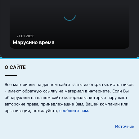
у
с
и
н
о
6.
в
21.01.2026
Марусино время
р
«Кот моей девушки. Его пустили на чердак поймать
е
мышей, и теперь он не хочет спускаться»
м
я
О САЙТЕ
Все материалы на данном сайте взяты из открытых источников
- имеют обратную ссылку на материал в интернете. Если Вы
обнаружили на нашем сайте материалы, которые нарушают
авторские права, принадлежащие Вам, Вашей компании или
организации, пожалуйста,
сообщите нам.
Источник