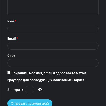
е
н
т
Имя
*
а
р
Email
*
и
й
*
Сайт
4.
Сохранить моё имя, email и адрес сайта в этом
«Я сантехник, работал в пустом пространстве над
браузере для последующих моих комментариев.
потолком под протекающим душем, и меня встретил
8
−
три
=
любопытный котейка»