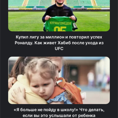
2.
Купил лигу за миллион и повторил успех
Роналду. ​​Как живет Хабиб после ухода из
Владелец магазина установил окна в потолке, чтобы
UFC
кошки могли наблюдать за ним, пока он работает
«Я больше не пойду в школу!» Что делать,
если вы это услышали от ребенка