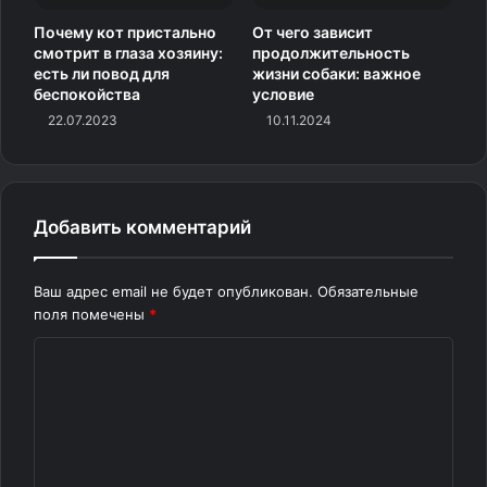
Почему кот пристально
От чего зависит
смотрит в глаза хозяину:
продолжительность
есть ли повод для
жизни собаки: важное
беспокойства
условие
22.07.2023
10.11.2024
3.
«Моя работа выполнена»
Добавить комментарий
Ваш адрес email не будет опубликован.
Обязательные
поля помечены
*
К
о
м
м
е