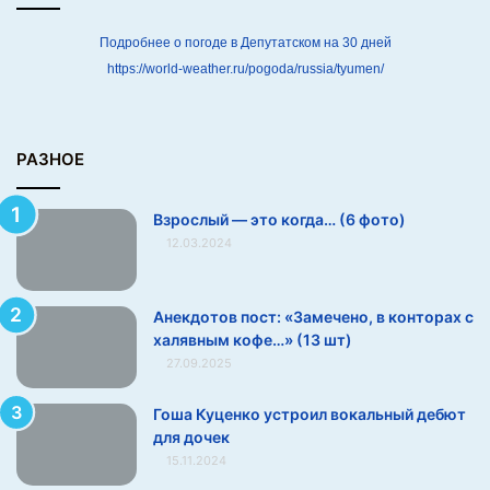
Подробнее о погоде в Депутатском на 30 дней
https://world-weather.ru/pogoda/russia/tyumen/
РАЗНОЕ
Взрослый — это когда… (6 фото)
12.03.2024
Анекдотов пост: «Замечено, в конторах с
халявным кофе…» (13 шт)
8.
27.09.2025
Гоша Куценко устроил вокальный дебют
Ёлки всегда манят котов
для дочек
15.11.2024