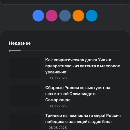
F
I
v
О
T
5.
a
n
k
д
e
c
s
.
н
l
«Мы подарили псу стейк на Рождество. Он не мог
Недавнее
этому поверить»
e
t
c
о
e
Как спиритическая доска Уиджи
b
a
o
к
g
превратилась из патента в массовое
увлечение
o
g
m
л
r
08.08.2026
o
r
а
a
Сборные России не выступят на
шахматной Олимпиаде в
k
a
с
m
Самарканде
08.08.2026
m
с
Триллер на чемпионате мира! Россия
н
победила с разницей в один балл
08.08.2026