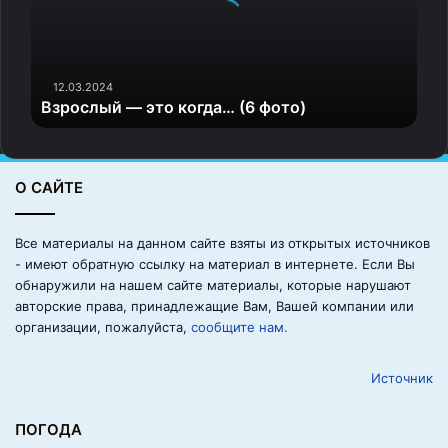
с
л
ы
й
—
12.03.2024
Взрослый — это когда… (6 фото)
э
т
о
к
О САЙТЕ
о
г
д
Все материалы на данном сайте взяты из открытых источников
а
- имеют обратную ссылку на материал в интернете. Если Вы
…
обнаружили на нашем сайте материалы, которые нарушают
7.
(
авторские права, принадлежащие Вам, Вашей компании или
6
организации, пожалуйста,
сообщите нам.
ф
«Кажется, наш кот уже догадался, какой подарок
о
предназначался для него..»
Источник
т
о
)
ПОГОДА