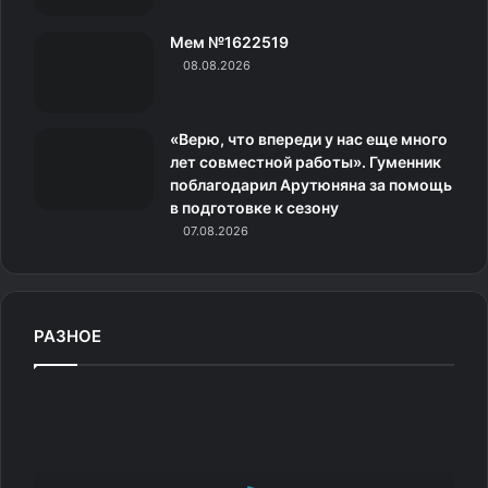
и
Мем №1622519
к
08.08.2026
и
«Верю, что впереди у нас еще много
лет совместной работы». Гуменник
поблагодарил Арутюняна за помощь
в подготовке к сезону
07.08.2026
РАЗНОЕ
6.
В
Вполне обычное семейное фото
з
р
о