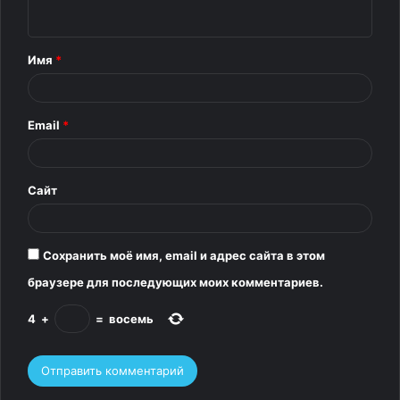
н
т
Имя
*
4.
а
р
«Наша собака каждый год портит праздничные фото»
Email
*
и
й
*
Сайт
Сохранить моё имя, email и адрес сайта в этом
браузере для последующих моих комментариев.
4
+
=
восемь