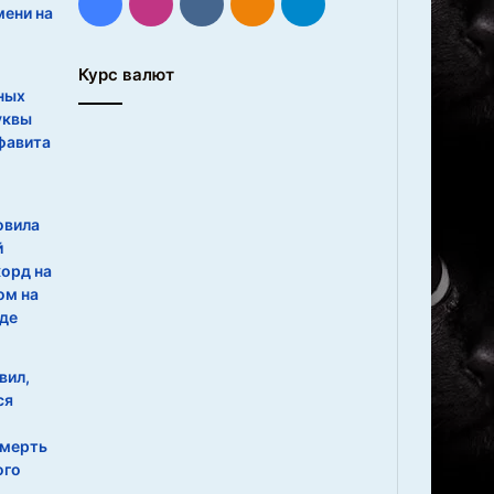
Facebook
Instagram
vk.com
Одноклассники
Telegram
мени на
Курс валют
ных
уквы
фавита
овила
й
орд на
ом на
де
вил,
ся
смерть
ого