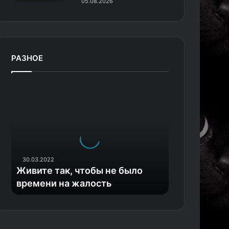
05.08.2026
РАЗНОЕ
Ж
и
в
и
т
е
т
30.03.2022
а
Живите так, чтобы не было
к
времени на жалость
,
ч
т
о
б