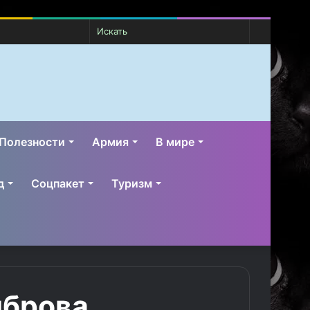
Случайная
Switch
Искать
статья
skin
Полезности
Армия
В мире
д
Соцпакет
Туризм
иброва