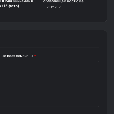
» Юэля Киннаман в
облегающем костюме
х (15 фото)
22.12.2021
ьные поля помечены
*