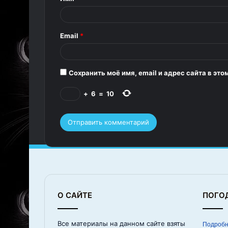
а
р
Email
*
и
й
*
Сохранить моё имя, email и адрес сайта в э
+
6
=
10
О САЙТЕ
ПОГО
Все материалы на данном сайте взяты