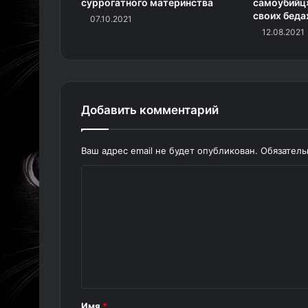
суррогатного материнства
самоубийц
своих беда
07.10.2021
12.08.2021
Добавить комментарий
Ваш адрес email не будет опубликован.
Обязател
К
о
м
м
е
н
т
Имя
*