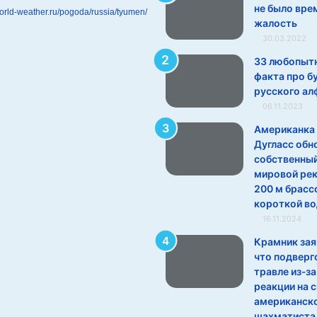
не было вре
world-weather.ru/pogoda/russia/tyumen/
жалость
30.03.2022
33 любопыт
факта про б
русского ал
06.11.2023
Американка
Дугласс обн
собственны
мировой рек
200 м брасс
короткой во
16.11.2024
Крамник зая
что подверг
травле из‑за
реакции на 
американск
шахматиста