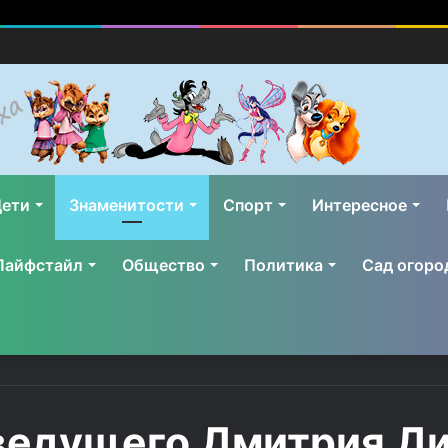
ети
Знаменитости
Спорт
Интересное
Лайфстайл
Общество
Политика
Сад огоро
ведущего Дмитрия Д