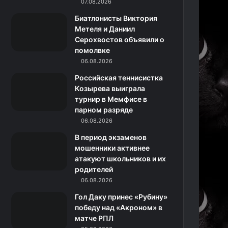
k
a
с
m
07.08.2026
Биатлонисты Виктория
m
с
Метеля и Даниил
Серохвостов объявили о
н
помолвке
06.08.2026
и
Российская теннисистка
к
Козырева выиграла
турнир в Мемфисе в
и
парном разряде
06.08.2026
В период экзаменов
мошенники активнее
атакуют школьников и их
родителей
06.08.2026
Гол Даку принес «Рубину»
победу над «Акроном» в
матче РПЛ