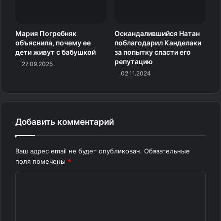
Мария Погребняк
Оскандалившийся Натан
объяснила, почему ее
поблагодарил Канделаки
дети живут с бабушкой
за попытку спасти его
репутацию
27.09.2025
02.11.2024
Добавить комментарий
Ваш адрес email не будет опубликован.
Обязательные
поля помечены
*
Родригес сделал предложение Лопес 9 марта 2019
К
года на берегу океана на Багамских островах.
о
Влюбленные лично поделились этой прекрасной
м
новостью с поклонниками, сначала опубликовав фото