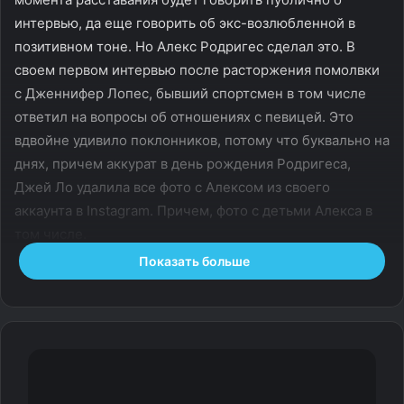
интервью, да еще говорить об экс-возлюбленной в
позитивном тоне. Но Алекс Родригес сделал это. В
своем первом интервью после расторжения помолвки
с Дженнифер Лопес, бывший спортсмен в том числе
ответил на вопросы об отношениях с певицей. Это
вдвойне удивило поклонников, потому что буквально на
днях, причем аккурат в день рождения Родригеса,
Джей Ло удалила все фото с Алексом из своего
аккаунта в Instagram. Причем, фото с детьми Алекса в
том числе.
Показать больше
У меня было пять лет невероятной жизни партнерства,
я и мои дочери за это время многому научились. И
теперь у нас есть возможность воспользоваться этим,
чтобы двигаться вперед и сказать: «Знаете что? Мы так
благодарны за последние пять лет, как нам сделать
следующие пять лет лучше с учетом извлеченных