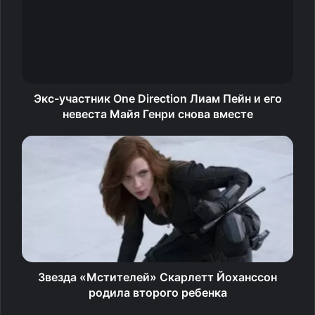
уроков?» – сказал Алекс в интервью Entertainment
Tonight.
Родригес также добавил, что благодарен Богу за то,
где он сейчас, и смело смотрит в будущее. А главными
Экс-участник One Direction Лиам Пейн и его
людьми в его жизни сейчас являются его дочери от
невеста Майя Генри снова вместе
предыдущего брака с Синтией Скуртис – 16-летняя
Наташа и 13-летняя Элла, ради которых он живет,
мечтая увидеть, как они будут развиваться дальше.
Звезда «Мстителей» Скарлетт Йоханссон
родила второго ребенка