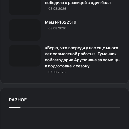
н
победила с разницей в один балл
08.08.2026
и
Мем №1622519
к
08.08.2026
Бен Аффлек и Дженнифер Лопес
и
Источник:
ru.hellomagazine.com
«Верю, что впереди у нас еще много
лет совместной работы». Гуменник
поблагодарил Арутюняна за помощь
в подготовке к сезону
07.08.2026
РАЗНОЕ
М
е
м