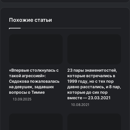
Похожие статьи
Дженнифер Лопес и Алекс Родригес с
детьмиНапомним, что Алекс и Дженнифер
познакомились еще в 2005 году, но близко
начали общаться только зимой 2017-го. О том, как все
«Впервые столкнулась с
23 пары знаменитостей,
такой агрессией»:
которые встречались в
начиналось, они рассказывали по очереди на шоу
Седокова пожаловалась
1999 году, но с тех пор
Эллен Дедженерес. Также в октябре 2017-го
на девушек, задавших
давно расстались, и 8 пар,
вопросы о Тимме
которые до сих пор
Дженнифер и Алекс появились на обложке Vanity Fair и
вместе — 23.03.2021
13.09.2025
дали первое совместное интервью, в котором
10.08.2021
подробно рассказали о повторном знакомстве и
первом свидании, а также о том, что их привлекает
друг в друге больше всего.