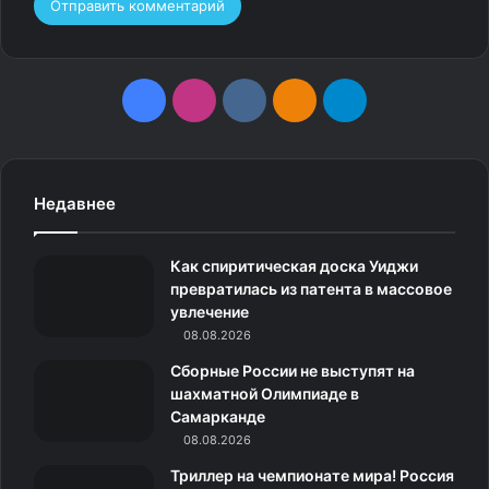
F
I
v
О
T
a
n
k
д
e
c
s
.
н
l
Недавнее
e
t
c
о
e
Как спиритическая доска Уиджи
b
a
o
к
g
превратилась из патента в массовое
увлечение
o
g
m
л
r
08.08.2026
o
r
а
a
Сборные России не выступят на
шахматной Олимпиаде в
k
a
с
m
Самарканде
08.08.2026
m
с
Триллер на чемпионате мира! Россия