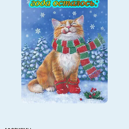
Виктор Рыбин и Наталья Сенчукова
Фото: Vadim Tarakanov/Global Look
Press/globallookpress.com
Пару лет назад солисту группы «Дюна» Виктору Рыбину
тоже пришлось
лечиться от онкологии. Врачи обнаружили у артиста
рак кожи, причем болезнь
сразила не только исполнителя, но и его жену Наталью
Сенчукову. Супруги узнали
о своем недуге, находясь на отдыхе в Италии, и были
удручены этой новостью.