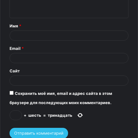
результаты. Принцип действия
е
таблеток, как объяснила исполнительница,
н
заключается в стимулировании работы
т
иммунных клеток, которые, активизируясь, поглощают
Имя
*
раковые. В итоге лекарство
а
подействовало и опухоль Белова пропала через два
р
месяца, во что врачи не могли поверить.
Email
*
и
й
Сергей Сафронов
*
Сайт
Сохранить моё имя, email и адрес сайта в этом
браузере для последующих моих комментариев.
+
шесть
=
тринадцать