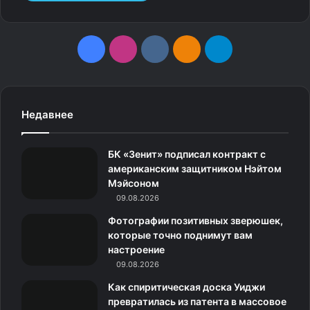
F
I
v
О
T
a
n
k
д
e
c
s
.
н
l
Недавнее
e
t
c
о
e
БК «Зенит» подписал контракт с
b
a
o
к
g
американским защитником Нэйтом
Сергей Сафронов
Мэйсоном
o
g
m
л
r
09.08.2026
o
r
а
a
Фото: Anatoly Lomokhov/Global Look
Фотографии позитивных зверюшек,
Press/globallookpress.com
которые точно поднимут вам
k
a
с
m
настроение
09.08.2026
Этой зимой столкнулся с раком и иллюзионист Сергей
m
с
Сафронов.
Как спиритическая доска Уиджи
н
превратилась из патента в массовое
У шоумена обнаружили лимфому Ходжкина, что стало