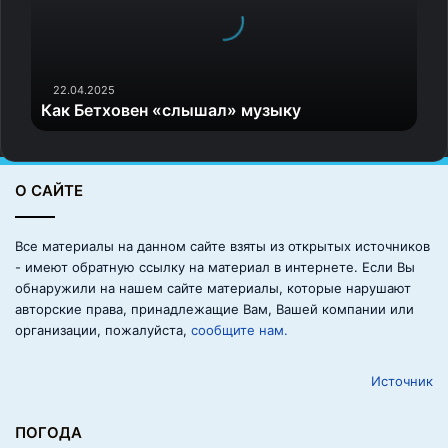
Б
вернулся к работе с братьями над новым шоу.
е
т
Виктор Началов
х
о
22.04.2025
Как Бетховен «слышал» музыку
в
е
н
«
О САЙТЕ
с
л
ы
Все материалы на данном сайте взяты из открытых источников
ш
- имеют обратную ссылку на материал в интернете. Если Вы
а
обнаружили на нашем сайте материалы, которые нарушают
л
авторские права, принадлежащие Вам, Вашей компании или
»
организации, пожалуйста,
сообщите нам.
м
у
Источник
з
ы
Юлия с отцом Виктором Началовым
к
ПОГОДА
у