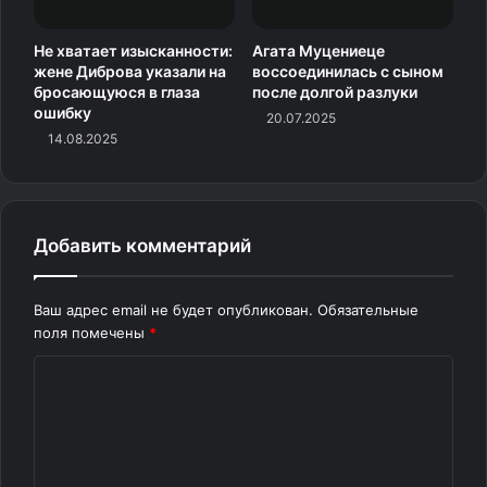
«Он раньше горел. Заходишь в
Не хватает изысканности:
Агата Муцениеце
студию, а он пылает весь. А тут
жене Диброва указали на
воссоединилась с сыном
бросающуюся в глаза
после долгой разлуки
я чаще стала видеть, что он
ошибку
20.07.2025
уставший. Только проснулся
14.08.2025
недавно, два часа
прошло, а он уже уставший. Если
плохо ему, плохо мне»,
Добавить комментарий
— рассказала Кормухина в
Ваш адрес email не будет опубликован.
Обязательные
эфире ток-шоу Леры Кудрявцевой «Секрет на
поля помечены
*
миллион».
К
Певица сообщила, что терапия была недешевая – от
о
360 до 720
м
тысяч рублей за курс, но ранее уже показала отличные
м