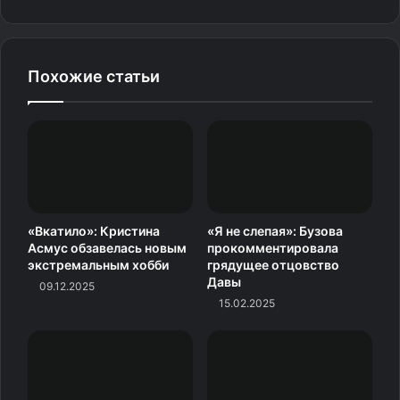
Похожие статьи
«Вкатило»: Кристина
«Я не слепая»: Бузова
Асмус обзавелась новым
прокомментировала
Ольга Кормухина с мужем Алексеем Беловым и дочкой
экстремальным хобби
грядущее отцовство
Давы
09.12.2025
Фото: Darya Parchinskaya/Russian
15.02.2025
Look/globallookpress.com