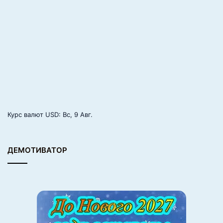
Все было на высочайшем
уровне организовано»,
— рассказывал отец Началовой.
Виктор Рыбин и Наталья
Сенчукова
Курс валют
USD
: Вс, 9 Авг.
ДЕМОТИВАТОР