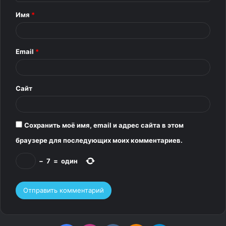
т
Имя
*
а
р
Email
*
и
й
*
Сайт
Сохранить моё имя, email и адрес сайта в этом
браузере для последующих моих комментариев.
−
7
=
один