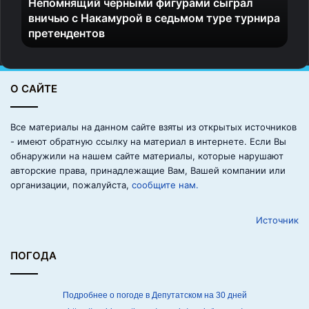
Непомнящий черными фигурами сыграл
щ
вничью с Накамурой в седьмом туре турнира
и
претендентов
й
ч
е
р
О САЙТЕ
н
ы
м
Все материалы на данном сайте взяты из открытых источников
и
- имеют обратную ссылку на материал в интернете. Если Вы
ф
обнаружили на нашем сайте материалы, которые нарушают
и
авторские права, принадлежащие Вам, Вашей компании или
г
организации, пожалуйста,
сообщите нам.
у
р
Источник
а
м
и
ПОГОДА
с
ы
г
Подробнее о погоде в Депутатском на 30 дней
р