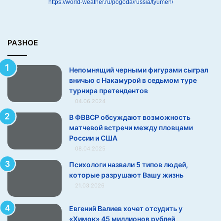
https://world-weather.ru/pogoda/russia/tyumen/
а
л
в
н
РАЗНОЕ
и
ч
Непомнящий черными фигурами сыграл
ь
вничью с Накамурой в седьмом туре
ю
турнира претендентов
с
04.06.2024
Н
а
В ФВВСР обсуждают возможность
к
матчевой встречи между пловцами
а
России и США
м
08.04.2025
у
Психологи назвали 5 типов людей,
р
которые разрушают Вашу жизнь
о
й
21.03.2026
в
с
Евгений Валиев хочет отсудить у
е
«Химок» 45 миллионов рублей