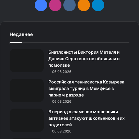
F
I
v
О
T
a
n
k
д
e
c
s
.
н
l
Недавнее
e
t
c
о
e
Биатлонисты Виктория Метеля и
b
a
o
к
g
Даниил Серохвостов объявили о
помолвке
o
g
m
л
r
06.08.2026
o
r
а
a
Российская теннисистка Козырева
выиграла турнир в Мемфисе в
k
a
с
m
парном разряде
06.08.2026
m
с
В период экзаменов мошенники
н
активнее атакуют школьников и их
родителей
и
06.08.2026