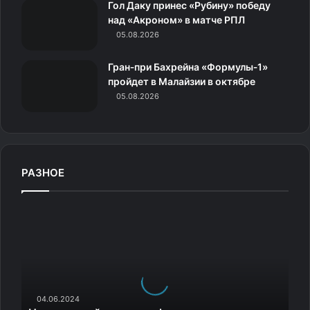
к
Гол Даку принес «Рубину» победу
над «Акроном» в матче РПЛ
и
05.08.2026
Гран‑при Бахрейна «Формулы‑1»
пройдет в Малайзии в октябре
05.08.2026
РАЗНОЕ
Н
е
п
о
м
н
я
04.06.2024