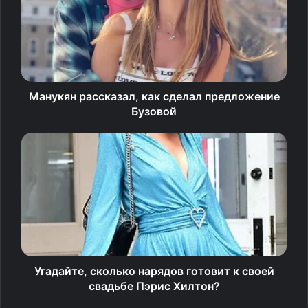
захвата власти «Талибаном» (террористическое
движение, запрещенное в России).
36-летняя артистка рассказала о своем успешном
отъезде из Афганистана сама, опубликовав в личном
«Инстаграме» несколько постов на эту тему.
Манукян рассказал, как сделал предложение
Бузовой
Посмотреть эту публикацию в Instagram
Публикация от (@aryanasayeedofficial)
«Я здорова и жива. После пары незабываемых ночей я,
наконец, в Дохе, столице Катара, и жду своего
Угадайте, сколько нарядов готовит к своей
возможного рейса домой, в Стамбул. После того как я
свадьбе Пэрис Хилтон?
вернусь домой и приду в себя от неверия и шока, я
смогу поделиться с вами множеством историй», —