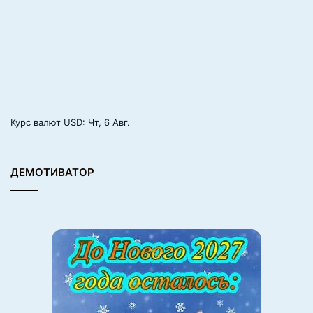
н
д
е
н
т
о
в
Курс валют
USD
: Чт, 6 Авг.
ДЕМОТИВАТОР