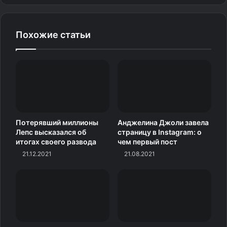
написала Саид.
Похожие статьи
Посмотреть эту публикацию в Instagram
Публикация от (@aryanasayeedofficial)
Позднее Ариана сообщила, что вылетела в Турцию, и
Потерявший миллионы
Анджелина Джоли завела
опубликовала видео из салона самолета.
Лепс высказался об
страницу в Instagram: о
итогах своего развода
чем первый пост
21.12.2021
21.08.2021
Источник:
www.womanhit.ru