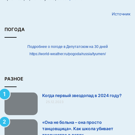
в
2
Источник
0
2
4
ПОГОДА
г
о
д
Подробнее о погоде в Депутатском на 30 дней
у
https://world-weather.ru/pogoda/russia/tyumen/
?
РАЗНОЕ
Когда первый звездопад в 2024 году?
25.12.2023
«Она не больна – она просто
танцовщица». Как школа убивает
творчество в детях