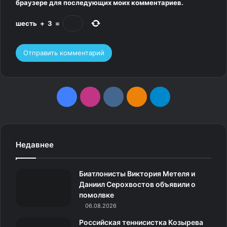
браузере для последующих моих комментариев.
шесть
+
3
=
F
I
v
О
T
a
n
k
д
e
c
s
.
н
l
Недавнее
e
t
c
о
e
Биатлонисты Виктория Метеля и
b
a
o
к
g
Даниил Серохвостов объявили о
помолвке
o
g
m
л
r
06.08.2026
o
r
а
a
Российская теннисистка Козырева