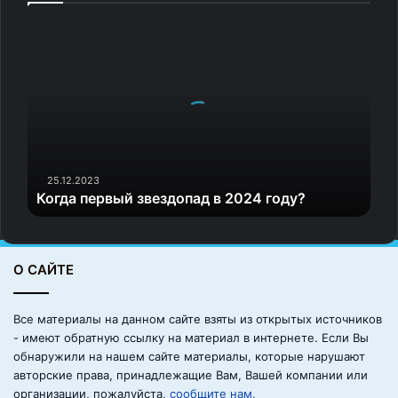
К
о
г
д
а
п
е
р
в
25.12.2023
Когда первый звездопад в 2024 году?
ы
й
з
в
О САЙТЕ
е
з
д
Все материалы на данном сайте взяты из открытых источников
о
- имеют обратную ссылку на материал в интернете. Если Вы
п
обнаружили на нашем сайте материалы, которые нарушают
а
авторские права, принадлежащие Вам, Вашей компании или
д
организации, пожалуйста,
сообщите нам.