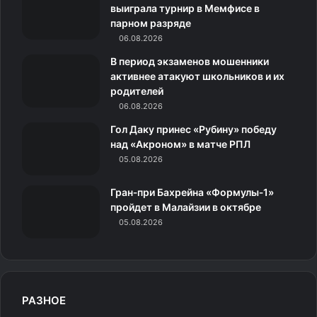
выиграла турнир в Мемфисе в
k
a
с
m
парном разряде
06.08.2026
m
с
В период экзаменов мошенники
н
активнее атакуют школьников и их
родителей
и
06.08.2026
к
Гол Даку принес «Рубину» победу
над «Акроном» в матче РПЛ
и
05.08.2026
Гран‑при Бахрейна «Формулы‑1»
пройдет в Малайзии в октябре
05.08.2026
РАЗНОЕ