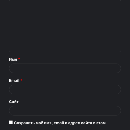
К
о
м
м
е
н
т
Имя
*
а
р
Email
*
и
й
*
Сайт
Сохранить моё имя, email и адрес сайта в этом